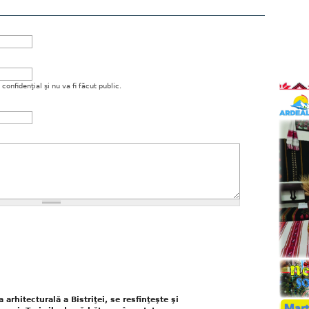
onfidenţial şi nu va fi făcut public.
arhitecturală a Bistriţei, se resfinţeşte şi