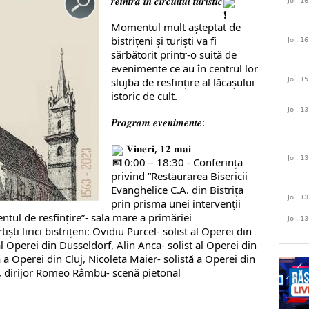
𝒓𝒆𝒊𝒏𝒕𝒓𝒂̆ 𝒊̂𝒏 𝒄𝒊𝒓𝒄𝒖𝒊𝒕𝒖𝒍 𝒕𝒖𝒓𝒊𝒔𝒕𝒊𝒄
Joi, 1
Momentul mult așteptat de
bistrițeni și turiști va fi
Joi, 1
sărbătorit printr-o suită de
evenimente ce au în centrul lor
slujba de resfințire al lăcașului
Joi, 1
istoric de cult.
Joi, 1
𝑷𝒓𝒐𝒈𝒓𝒂𝒎 𝒆𝒗𝒆𝒏𝒊𝒎𝒆𝒏𝒕𝒆:
𝐕𝐢𝐧𝐞𝐫𝐢, 𝟏𝟐 𝐦𝐚𝐢
Joi, 1
️ •10:00 – 18:30 - Conferința
privind ”Restaurarea Bisericii
Evanghelice C.A. din Bistrița
Joi, 1
prin prisma unei intervenții
tul de resfințire”- sala mare a primăriei
Joi, 1
iști lirici bistrițeni: Ovidiu Purcel- solist al Operei din
l Operei din Dusseldorf, Alin Anca- solist al Operei din
a Operei din Cluj, Nicoleta Maier- solistă a Operei din
ă, dirijor Romeo Râmbu- scenă pietonal