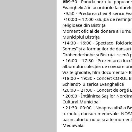
️ •09:30 - Parada portului popular 
Evanghelică în acordurile fanfarelo
️ •9:50 - Predarea cheii Bisericii E
️ •10:00 – 12:00 -Slujbă de resfinți
religioase din Bistrița
Moment oficial de donare a Turnulu
Municipiul Bistrița
️•14:30 - 16:00 - Spectacol folclor
Someș” și a formațiilor de dansuri 
Drabenderhohe și Bistrița- scenă 
️• 16:00 – 17:30 - Prezentarea lucr
albumului colecției de covoare ori
Vizite ghidate, film documentar- B
️•18:00 – 19:30 - Concert CORUL 
Schlandt- Biserica Evanghelică
️•20:00 – 21:00 - Concert de orgă E
️• 20:00 - Întâlnirea Saşilor Nordt
Cultural Municipal
️• 21:30- 00:00 - Noaptea albă a Bis
turnului, dansuri medievale- NOSA
paznicului turnului și alte momente
Medievală