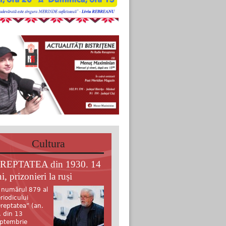
Cultura
REPTATEA din 1930. 14
i, prizonieri la ruși
 numărul 879 al
riodicului
reptatea” (an.
, din 13
ptembrie