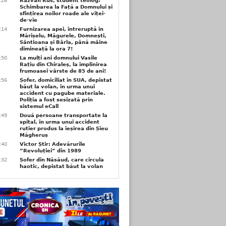
6:26
Răzvan Rus, student teolog:
Schimbarea la Față a Domnului și
sfințirea noilor roade ale viței-
de-vie
6:14
Furnizarea apei, întreruptă în
Mărișelu, Măgurele, Domnești,
Sântioana și Bârla, până mâine
dimineață la ora 7!
5:50
La mulți ani domnului Vasile
Rațiu din Chiraleș, la împlinirea
frumoasei vârste de 85 de ani!
3:56
Șofer, domiciliat în SUA, depistat
băut la volan, în urma unui
accident cu pagube materiale.
Poliția a fost sesizată prin
sistemul eCall
3:49
Două persoane transportate la
spital, în urma unui accident
rutier produs la ieșirea din Șieu
Măgheruș
3:40
Victor Știr: Adevărurile
”Revoluției” din 1989
3:32
Șofer din Năsăud, care circula
haotic, depistat băut la volan