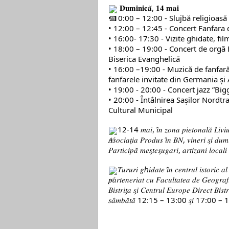
𝐃𝐮𝐦𝐢𝐧𝐢𝐜𝐚̆, 𝟏𝟒 𝐦𝐚𝐢
️• 10:00 – 12:00 - Slujbă religioasă
️• 12:00 – 12:45 - Concert Fanfara
️• 16:00- 17:30 - Vizite ghidate, f
️• 18:00 – 19:00 - Concert de orgă
Biserica Evanghelică
️• 16:00 –19:00 - Muzică de fanfară
fanfarele invitate din Germania și 
️• 19:00 - 20:00 - Concert jazz ”Bi
️• 20:00 - Întâlnirea Saşilor Nordt
Cultural Municipal
12-14 𝑚𝑎𝑖, 𝑖̂𝑛 𝑧𝑜𝑛𝑎 𝑝𝑖𝑒𝑡𝑜𝑛𝑎𝑙𝑎̆ 𝐿𝑖𝑣𝑖𝑢 
𝐴𝑠𝑜𝑐𝑖𝑎𝑡̗𝑖𝑎 𝑃𝑟𝑜𝑑𝑢𝑠 𝑖̂𝑛 𝐵𝑁, 𝑣𝑖𝑛𝑒𝑟𝑖 𝑠
𝑃𝑎𝑟𝑡𝑖𝑐𝑖𝑝𝑎̆ 𝑚𝑒𝑠̗𝑡𝑒𝑠̗𝑢𝑔𝑎𝑟𝑖, 𝑎𝑟𝑡𝑖𝑧𝑎𝑛𝑖 𝑙𝑜𝑐𝑎𝑙𝑖 
𝑇𝑢𝑟𝑢𝑟𝑖 𝑔ℎ𝑖𝑑𝑎𝑡𝑒 𝑖̂𝑛 𝑐𝑒𝑛𝑡𝑟𝑢𝑙 𝑖𝑠𝑡𝑜𝑟𝑖𝑐 𝑎𝑙 𝐵
𝑝𝑎𝑟𝑡𝑒𝑛𝑒𝑟𝑖𝑎𝑡 𝑐𝑢 𝐹𝑎𝑐𝑢𝑙𝑡𝑎𝑡𝑒𝑎 𝑑𝑒 𝐺𝑒𝑜𝑔𝑟𝑎𝑓𝑖
𝐵𝑖𝑠𝑡𝑟𝑖𝑡̗𝑎 𝑠̗𝑖 𝐶𝑒𝑛𝑡𝑟𝑢𝑙 𝐸𝑢𝑟𝑜𝑝𝑒 𝐷𝑖𝑟𝑒
𝑠𝑎̂𝑚𝑏𝑎̆𝑡𝑎̆ 12:15 – 13:00 𝑠̗𝑖 17:00 –