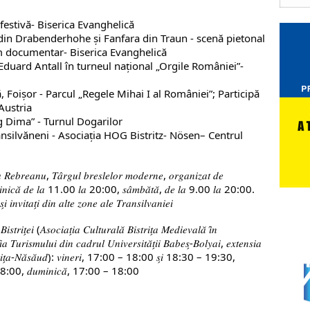
 festivă- Biserica Evanghelică
 din Drabenderhohe și Fanfara din Traun - scenă pietonal
ilm documentar- Biserica Evanghelică
 Eduard Antall în turneul național „Orgile României”-
, Foişor - Parcul „Regele Mihai I al României”; Participă
Austria
gg Dima” - Turnul Dogarilor
ransilvăneni - Asociaţia HOG Bistritz- Nösen– Centrul
𝑅𝑒𝑏𝑟𝑒𝑎𝑛𝑢, 𝑇𝑎̂𝑟𝑔𝑢𝑙 𝑏𝑟𝑒𝑠𝑙𝑒𝑙𝑜𝑟 𝑚𝑜𝑑𝑒𝑟𝑛𝑒, 𝑜𝑟𝑔𝑎𝑛𝑖𝑧𝑎𝑡 𝑑𝑒
̗𝑖 𝑑𝑢𝑚𝑖𝑛𝑖𝑐𝑎̆ 𝑑𝑒 𝑙𝑎 11.00 𝑙𝑎 20:00, 𝑠𝑎̂𝑚𝑏𝑎̆𝑡𝑎̆, 𝑑𝑒 𝑙𝑎 9.00 𝑙𝑎 20:00.
𝑠̗𝑖 𝑖𝑛𝑣𝑖𝑡𝑎𝑡̗𝑖 𝑑𝑖𝑛 𝑎𝑙𝑡𝑒 𝑧𝑜𝑛𝑒 𝑎𝑙𝑒 𝑇𝑟𝑎𝑛𝑠𝑖𝑙𝑣𝑎𝑛𝑖𝑒𝑖
𝑖𝑠𝑡𝑟𝑖𝑡̗𝑒𝑖 (𝐴𝑠𝑜𝑐𝑖𝑎𝑡̗𝑖𝑎 𝐶𝑢𝑙𝑡𝑢𝑟𝑎𝑙𝑎̆ 𝐵𝑖𝑠𝑡𝑟𝑖𝑡̗𝑎 𝑀𝑒𝑑𝑖𝑒𝑣𝑎𝑙𝑎̆ 𝑖̂𝑛
 𝑇𝑢𝑟𝑖𝑠𝑚𝑢𝑙𝑢𝑖 𝑑𝑖𝑛 𝑐𝑎𝑑𝑟𝑢𝑙 𝑈𝑛𝑖𝑣𝑒𝑟𝑠𝑖𝑡𝑎̆𝑡̗𝑖𝑖 𝐵𝑎𝑏𝑒𝑠̗-𝐵𝑜𝑙𝑦𝑎𝑖, 𝑒𝑥𝑡𝑒𝑛𝑠𝑖𝑎
𝑐𝑡 𝐵𝑖𝑠𝑡𝑟𝑖𝑡̗𝑎-𝑁𝑎̆𝑠𝑎̆𝑢𝑑): 𝑣𝑖𝑛𝑒𝑟𝑖, 17:00 – 18:00 𝑠̗𝑖 18:30 – 19:30,
 18:00, 𝑑𝑢𝑚𝑖𝑛𝑖𝑐𝑎̆, 17:00 – 18:00