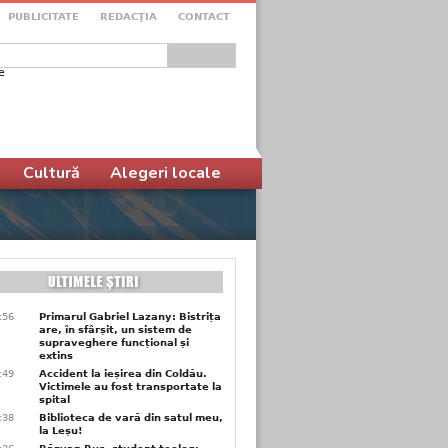
PUBLICITATE
REDACŢIA
CONTACT
e
ular de căutare
Cultură
Alegeri locale
9:56
Primarul Gabriel Lazany: Bistrița
are, în sfârșit, un sistem de
supraveghere funcțional și
extins
9:49
Accident la ieșirea din Coldău.
Victimele au fost transportate la
spital
9:38
Biblioteca de vară din satul meu,
la Leșu!