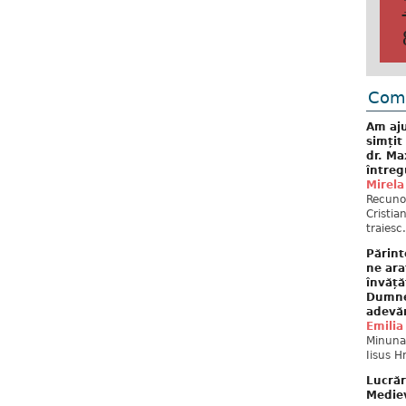
Come
Am aju
simțit
dr. Ma
întreg
Mirela
Recuno
Cristia
traiesc.
Părint
ne ara
învăță
Dumne
adevă
Emilia
Minunat
Iisus H
Lucrăr
Mediev