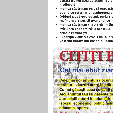
capătă frumuseţea de acum 460 de 
medievală
Monica Săsărman: PNL și USR, părta
public cu referire la respingerea
(Video) După 460 de ani, perla Bist
resfințire a Bisericii Evanghelice
Monica Săsărman (PSD BN): "Mâinil
"viziunea economică" a acestuia– 
firmele românești
Expoziția „URMA CAVALERULUI” sem
Castelul Bánffy din Răscruci, pân