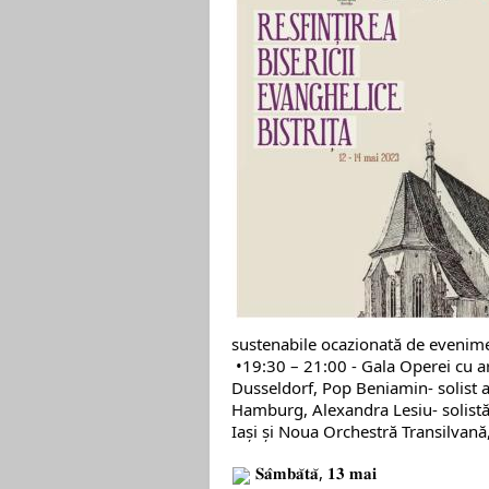
sustenabile ocazionată de evenimen
️ •19:30 – 21:00 - Gala Operei cu art
Dusseldorf, Pop Beniamin- solist a
Hamburg, Alexandra Lesiu- solistă 
Iași și Noua Orchestră Transilvan
𝐒𝐚̂𝐦𝐛𝐚̆𝐭𝐚̆, 𝟏𝟑 𝐦𝐚𝐢