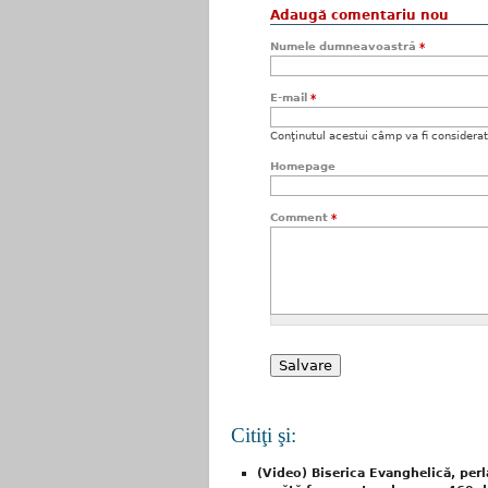
Adaugă comentariu nou
Numele dumneavoastră
*
E-mail
*
Conţinutul acestui câmp va fi considerat c
Homepage
Comment
*
Citiţi şi:
(Video) Biserica Evanghelică, perla 