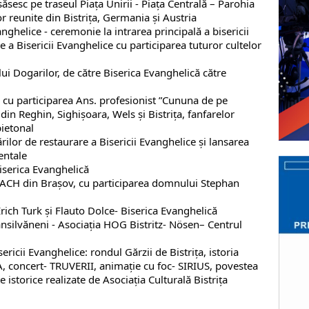
săsesc pe traseul Piaţa Unirii - Piaţa Centrală – Parohia
r reunite din Bistrița, Germania și Austria
vanghelice - ceremonie la intrarea principală a bisericii
re a Bisericii Evanghelice cu participarea tuturor cultelor
i Dogarilor, de către Biserica Evanghelică către
ic cu participarea Ans. profesionist ”Cununa de pe
din Reghin, Sighișoara, Wels și Bistrița, fanfarelor
pietonal
ărilor de restaurare a Bisericii Evanghelice și lansarea
entale
iserica Evanghelică
BACH din Brașov, cu participarea domnului Stephan
rich Turk și Flauto Dolce- Biserica Evanghelică
ransilvăneni - Asociaţia HOG Bistritz- Nösen– Centrul
ericii Evanghelice: rondul Gărzii de Bistrița, istoria
, concert- TRUVERII, animație cu foc- SIRIUS, povestea
 istorice realizate de Asociația Culturală Bistrița