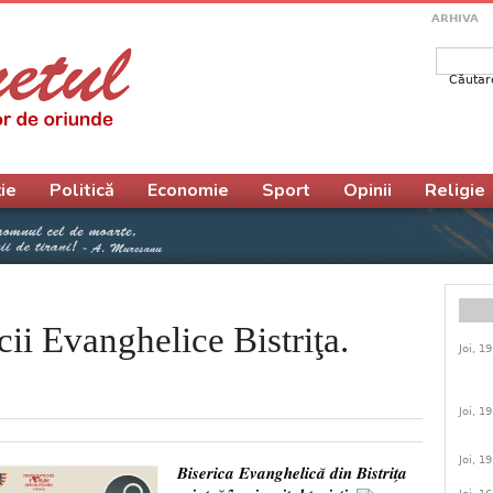
ARHIVA
Căutar
Form
ie
Politică
Economie
Sport
Opinii
Religie
cii Evanghelice Bistriţa.
Joi, 1
Joi, 1
Joi, 1
𝑩𝒊𝒔𝒆𝒓𝒊𝒄𝒂 𝑬𝒗𝒂𝒏𝒈𝒉𝒆𝒍𝒊𝒄𝒂̆ 𝒅𝒊𝒏 𝑩𝒊𝒔𝒕𝒓𝒊𝒕̗𝒂