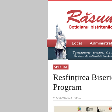
Meniu principal
Local
Administraț
SPECIAL
Resfințirea Biseri
Program
Vin, 05/05/2023 - 09:10