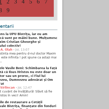
1
2
3
4
5
6
7
8
9
ntarii
ns la UPU Bistrița, iar eu am
 că sunt pe mâini bune. Mulţumesc
xim Cristian Gheorghe şi
ului colectiv!
 A. Olah
-
Joi, 13:07
stinta mea pentru d-nul doctor Maxim
n este infinita ! pot spune ca astazi mai
..
ele Vasile Beni: Schimbarea la Față
tă că Iisus Hristos nu este doar un
tor sau un proroc, ci Fiul lui
zeu, Dumnezeu adevărat și Om
rat
 Sirlincan
-
Joi, 12:47
 cuvânt de învățătură! Slăvit să fie
ristos în veci! Amin!
ile de restaurare a Cetății
ale Bistrița, finanțate din fonduri