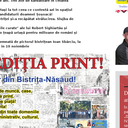
ani. Trei zile de sărbătoare în cetatea
și la tot ceea ce contestă azi în spațiul
 candidaturii doamnei Șoșoacă!
riţei şi-a recăpătat strălucirea. Slujba de
e curate" ale lui Robert Sighiartău și
o țeapă uriașă pentru milioane de români și
nată de pictorul bistrițean Ioan Sbârciu, la
ă în 10 noiembrie
D
an
În
pe
„D
IV
se