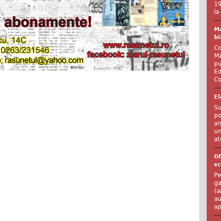
19
la
Ma
bi
Co
Ma
pu
Ed
Co
El
Su
po
an
un
at
D
sc
Pe
ga
(a
au
ap