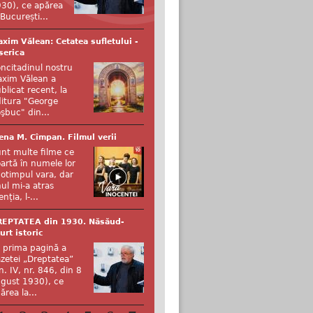
30), ce apărea
 București...
xim Vălean: Cetatea sufletului -
serica
ncitadinul nostru
xim Vălean a
blicat recent, la
itura "George
şbuc" din...
ena M. Cîmpan. Filmul verii
nt multe filme ce
artă în numele lor
otimpul vara, dar
ul mi-a atras
enția, l-...
REPTATEA din 1930. Năsăud-
urt istoric
 prima pagină a
zetei „Dreptatea”
n. IV, nr. 846, din 8
gust 1930), ce
ărea la...