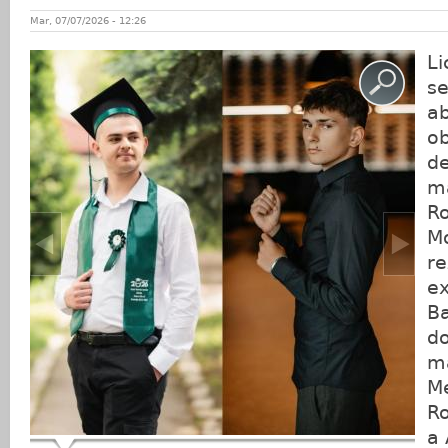
Mar, 07/07/2026 - 12:26
Li
s
ab
ob
de
ma
Ro
Mo
re
e
Ba
do
ma
Me
Ro
a 