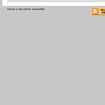
Design şi dezvoltare:
Linuxship