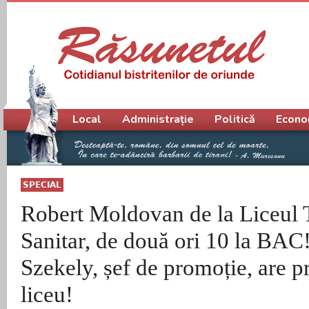
Meniu principal
Local
Administrație
Politică
Econo
SPECIAL
Robert Moldovan de la Liceul 
Sanitar, de două ori 10 la BAC!
Szekely, șef de promoție, are 
liceu!