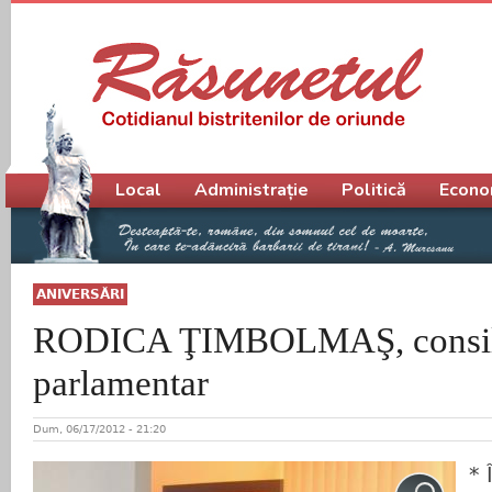
Meniu principal
Local
Administrație
Politică
Econo
ANIVERSĂRI
RODICA ŢIMBOLMAŞ, consil
parlamentar
Dum, 06/17/2012 - 21:20
* 