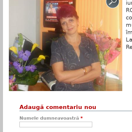
iu
R
co
mu
îm
La
Re
Adaugă comentariu nou
Numele dumneavoastră
*