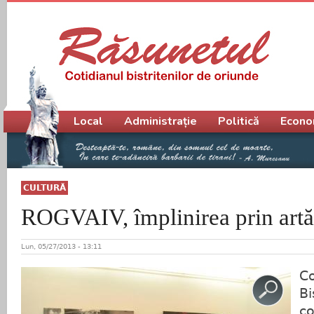
Meniu principal
Local
Administrație
Politică
Econo
CULTURĂ
ROGVAIV, împlinirea prin artă
Lun, 05/27/2013 - 13:11
C
Bi
co