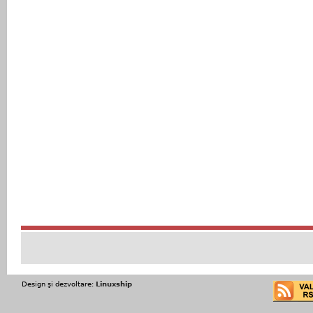
Design şi dezvoltare:
Linuxship