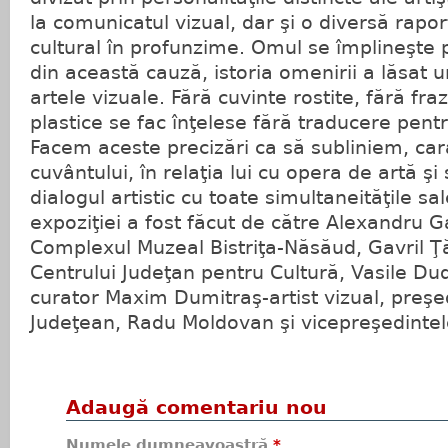
la comunicatul vizual, dar şi o diversă rapo
cultural în profunzime. Omul se împlineşte p
din această cauză, istoria omenirii a lăsat u
artele vizuale. Fără cuvinte rostite, fără fr
plastice se fac înţelese fără traducere pent
Facem aceste precizări ca să subliniem, cara
cuvântului, în relaţia lui cu opera de artă ş
dialogul artistic cu toate simultaneităţile sal
expoziţiei a fost făcut de către Alexandru 
Complexul Muzeal Bistriţa-Năsăud, Gavril Ţ
Centrului Judeţan pentru Cultură, Vasile Duda
curator Maxim Dumitraş-artist vizual, preşed
Judeţean, Radu Moldovan şi vicepreşedinte
Adaugă comentariu nou
Numele dumneavoastră
*