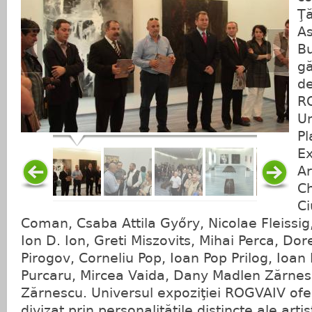
Ţă
As
Bu
gă
d
RO
Un
Pl
E
Ar
Ch
Ci
Coman, Csaba Attila Győry, Nicolae Fleissi
Ion D. Ion, Greti Miszovits, Mihai Perca, Dor
Pirogov, Corneliu Pop, Ioan Pop Prilog, Ioan
Purcaru, Mircea Vaida, Dany Madlen Zărne
Zărnescu. Universul expoziţiei ROGVAIV of
divizat prin personalităţile distincte ale arti