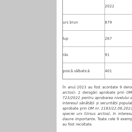
2022
urs brun
879
lup
267
râs
91
pisică sălbatică
401
În anul 2023 au fost acordate 9 derog
arctos
): 2 derogări aprobate prin
OM
723/2022
pentru aprobarea nivelului de
interesul sănătății și securității popu
aprobate prin
OM nr. 2183/22.08.2023 p
speciei urs (Ursus arctos), în interesu
daune importante
. Toate cele 9 exemp
au fost recoltate.