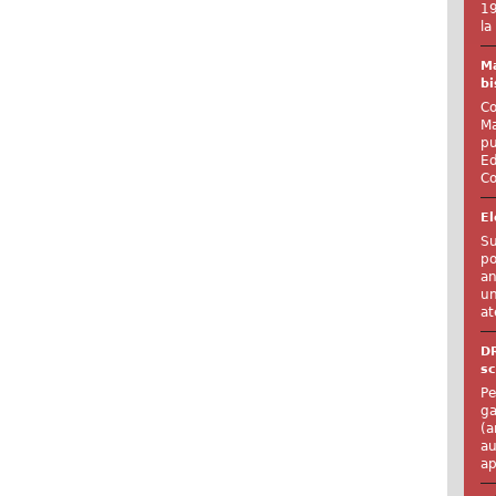
19
la
Ma
bi
Co
Ma
pu
Ed
Co
El
Su
po
an
un
at
D
sc
Pe
ga
(a
au
ap