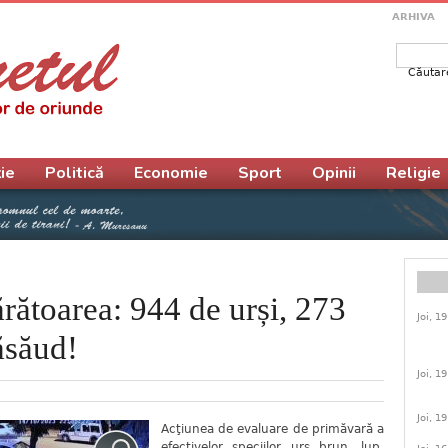
ARHIVA
Căutar
Form
ie
Politică
Economie
Sport
Opinii
Religie
rătoarea: 944 de urși, 273
Joi, 1
ăsăud!
Joi, 1
Joi, 1
Acţiunea de evaluare de primăvară a
efectivelor speciilor urs brun, lup,