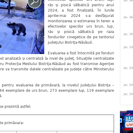
Joi, 1
râs și pisică sălbatică pentru anul
2024, a fost finalizată. În lunile
aprilie-mai 2024 s-a desfăşurat
Joi, 1
monitorizarea si estimarea în teren a
efectivelor speciilor urs brun, lup,
râs și pisică sălbatică pe raza
Joi, 1
fondurilor cinegetice de pe teritoriul
judeţului Bistriţa-Năsăud.
Joi, 1
Evaluarea a fost întocmită pe fonduri
ost analizată și centraliză la nivel de judeţ. Situaţiile centralizate
ru Protecţia Mediului Bistriţa-Năsăud au fost transmise Agenţiei
Joi, 1
re va transmite datele centralizate pe judeţe către Ministerului
n pentru evaluarea de primăvară, la nivelul judeţului Bistriţa –
Joi, 1
944 exemplare de urs brun, 273 exemplare lup, 119 exemplare
Joi, 1
ă.
e prezintă astfel:
ate primăvara: