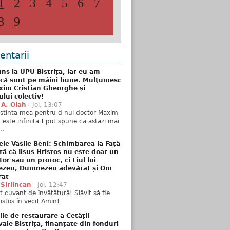
1
2
3
4
5
6
7
8
9
ntarii
ns la UPU Bistrița, iar eu am
 că sunt pe mâini bune. Mulţumesc
xim Cristian Gheorghe şi
ului colectiv!
 A. Olah
-
Joi, 13:07
stinta mea pentru d-nul doctor Maxim
n este infinita ! pot spune ca astazi mai
..
ele Vasile Beni: Schimbarea la Față
tă că Iisus Hristos nu este doar un
tor sau un proroc, ci Fiul lui
zeu, Dumnezeu adevărat și Om
rat
 Sirlincan
-
Joi, 12:47
 cuvânt de învățătură! Slăvit să fie
ristos în veci! Amin!
ile de restaurare a Cetății
ale Bistrița, finanțate din fonduri