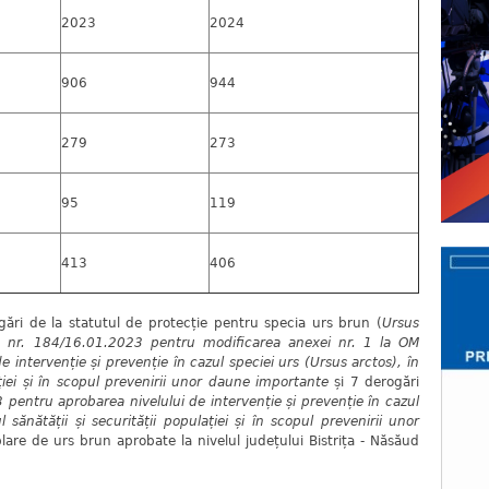
2023
2024
906
944
279
273
95
119
413
406
ări de la statutul de protecție pentru specia urs brun (
Ursus
 nr. 184/16.01.2023 pentru modificarea anexei nr. 1 la OM
 intervenție și prevenție în cazul speciei urs (Ursus arctos), în
lației și în scopul prevenirii unor daune importante
și 7 derogări
entru aprobarea nivelului de intervenție și prevenție în cazul
l sănătății și securității populației și în scopul prevenirii unor
lare de urs brun aprobate la nivelul județului Bistrița - Năsăud