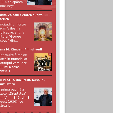
30), ce apărea
 București...
xim Vălean: Cetatea sufletului -
serica
ncitadinul nostru
xim Vălean a
blicat recent, la
itura "George
şbuc" din...
ena M. Cîmpan. Filmul verii
nt multe filme ce
artă în numele lor
otimpul vara, dar
ul mi-a atras
enția, l-...
REPTATEA din 1930. Năsăud-
urt istoric
 prima pagină a
zetei „Dreptatea”
n. IV, nr. 846, din 8
gust 1930), ce
ărea la...