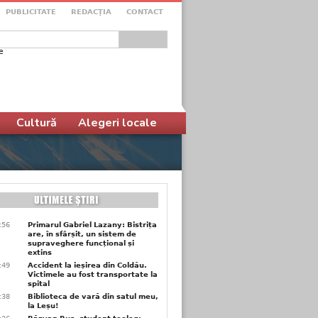
PUBLICITATE
REDACŢIA
CONTACT
e
ular de căutare
Cultură
Alegeri locale
9:56
Primarul Gabriel Lazany: Bistrița
are, în sfârșit, un sistem de
supraveghere funcțional și
extins
9:49
Accident la ieșirea din Coldău.
Victimele au fost transportate la
spital
9:38
Biblioteca de vară din satul meu,
la Leșu!