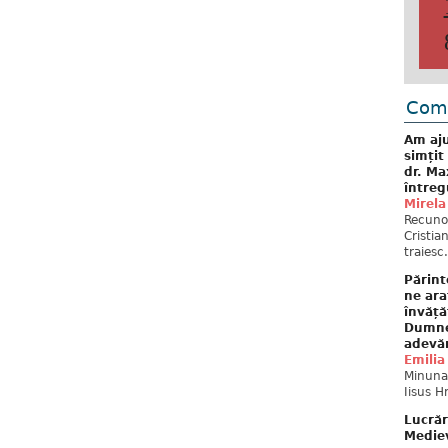
Come
Am aju
simțit
dr. Ma
întreg
Mirela
Recuno
Cristia
traiesc.
Părint
ne ara
învăță
Dumne
adevă
Emilia
Minunat
Iisus H
Lucrăr
Mediev