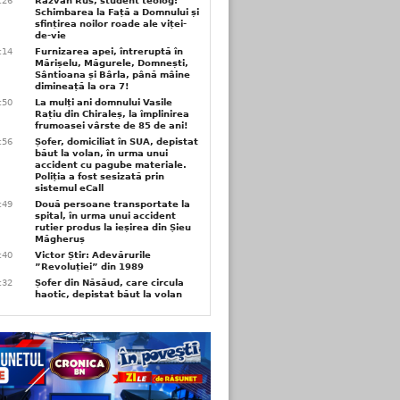
6:26
Răzvan Rus, student teolog:
Schimbarea la Față a Domnului și
sfințirea noilor roade ale viței-
de-vie
6:14
Furnizarea apei, întreruptă în
Mărișelu, Măgurele, Domnești,
Sântioana și Bârla, până mâine
dimineață la ora 7!
5:50
La mulți ani domnului Vasile
Rațiu din Chiraleș, la împlinirea
frumoasei vârste de 85 de ani!
3:56
Șofer, domiciliat în SUA, depistat
băut la volan, în urma unui
accident cu pagube materiale.
Poliția a fost sesizată prin
sistemul eCall
3:49
Două persoane transportate la
spital, în urma unui accident
rutier produs la ieșirea din Șieu
Măgheruș
3:40
Victor Știr: Adevărurile
”Revoluției” din 1989
3:32
Șofer din Năsăud, care circula
haotic, depistat băut la volan