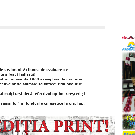
de urs brun! Acţiunea de evaluare de
te a fost finalizată!
aluat un număr de 1004 exemplare de urs brun!
ctivelor de animale sălbatice! Prin pădurile
i mulţi urşi decât efectivul optim! Creşteri şi
nsământul" în fondurile cinegetice la urs, lup,