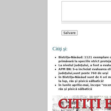
Citiţi şi:
Bistrița-Năsăud: 1121 exemplare 
primăvară la speciile strict proteja
La nivelul județului, a fost a ev
APM BN: S-a încheiat evaluarea efe
judeţului,sunt peste 760 de urşi
În Bistriţa-Năsăud sunt de 4 ori ma
la lup, râs şi pisică sălbatică!
În lunile aprilie-mai, începe "rece
râs şi pisică sălbatică