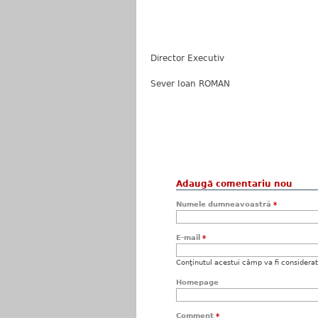
Director Executiv
Sever Ioan ROMAN
Adaugă comentariu nou
Numele dumneavoastră
*
E-mail
*
Conţinutul acestui câmp va fi considerat c
Homepage
Comment
*