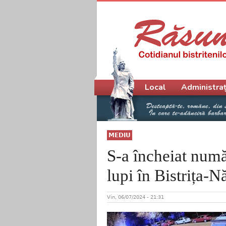
Meniu principal
Local
Administraț
MEDIU
S-a încheiat numă
lupi în Bistrița-N
Vin, 06/07/2024 - 21:31