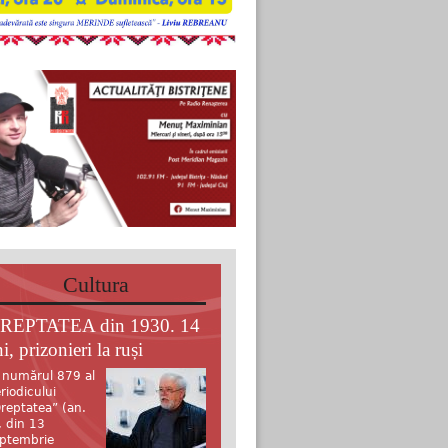
Cultura
REPTATEA din 1930. 14
i, prizonieri la ruși
 numărul 879 al
riodicului
reptatea” (an.
, din 13
ptembrie