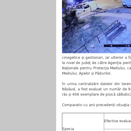
cinegetice şi gestionari, iar ulterior a f
la nivel de judeţ de către Agenţia pent
Naţionale pentru Protecţia Mediului, ca
Mediului, Apelor și Pădurilor.
În urma centralizării datelor din tere
Năsăud, a fost evaluat un număr de 
râs și 406 exemplare de pisică sălbatic
Comparativ cu anii precedenţi situaţia s
Efective evalu
Specia