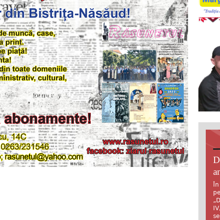
D
an
În
pe
„D
IV
se