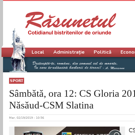
Meniu principal
Local
Administrație
Politică
Econo
SPORT
Sâmbătă, ora 12: CS Gloria 201
Năsăud-CSM Slatina
Mar, 02/19/2019 - 10:56
CS