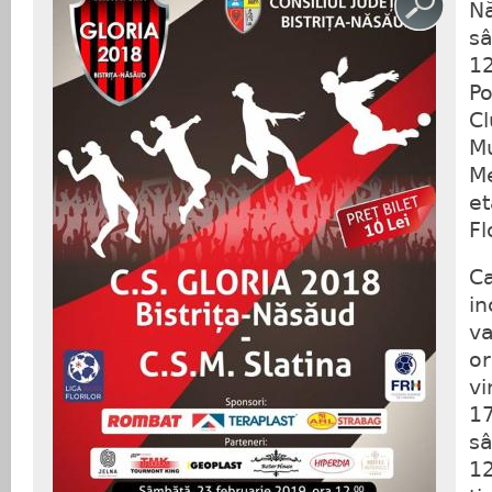
N
s
1
P
C
Mu
Me
e
Fl
C
in
va
o
v
1
sâ
1