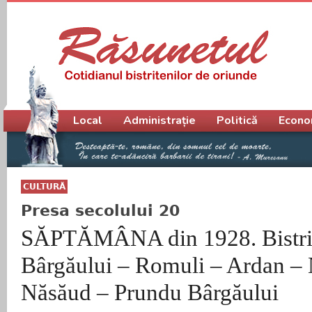
Meniu principal
Local
Administrație
Politică
Econo
CULTURĂ
Presa secolului 20
SĂPTĂMÂNA din 1928. Bistriț
Bârgăului – Romuli – Ardan –
Năsăud – Prundu Bârgăului