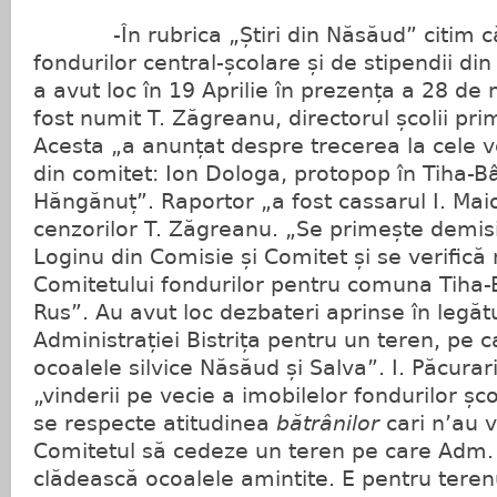
-În rubrica „Știri din Năsăud” citim c
fondurilor central-școlare și de stipendii din
a avut loc în 19 Aprilie în prezența a 28 d
fost numit T. Zăgreanu, directorul școlii pr
Acesta „a anunțat despre trecerea la cele 
din comitet: Ion Dologa, protopop în Tiha-Bâ
Hăngănuț”. Raportor „a fost cassarul I. Maio
cenzorilor T. Zăgreanu. „Se primește demisia
Loginu din Comisie și Comitet și se verific
Comitetului fondurilor pentru comuna Tiha-B
Rus”. Au avut loc dezbateri aprinse în legă
Administrației Bistrița pentru un teren, pe c
ocoalele silvice Năsăud și Salva”. I. Păcurar
„vinderii pe vecie a imobilelor fondurilor șco
se respecte atitudinea
bătrânilor
cari n’au 
Comitetul să cedeze un teren pe care Adm. s
clădească ocoalele amintite. E pentru teren