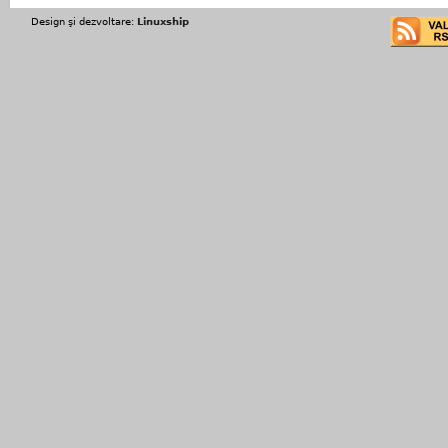
Design şi dezvoltare:
Linuxship