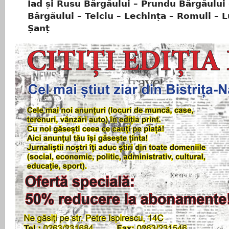
Iad și Rusu Bârgăului – Prundu Bârgăului 
Bârgăului – Telciu – Lechința – Romuli – L
Șanț