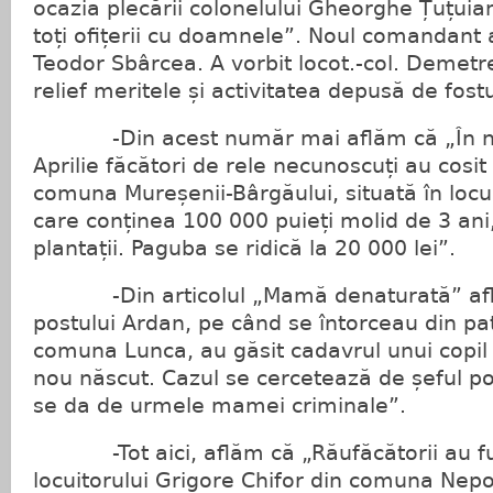
ocazia plecării colonelului Gheorghe Țuțuia
toți ofițerii cu doamnele”. Noul comandant 
Teodor Sbârcea. A vorbit locot.-col. Demetr
relief meritele și activitatea depusă de fos
-Din acest număr mai aflăm că „În no
Aprilie făcători de rele necunoscuți au cosit
comuna Mureșenii-Bârgăului, situată în locu
care conținea 100 000 puieți molid de 3 ani,
plantații. Paguba se ridică la 20 000 lei”.
-Din articolul „Mamă denaturată” află
postului Ardan, pe când se întorceau din pa
comuna Lunca, au găsit cadavrul unui copil
nou născut. Cazul se cercetează de șeful pos
se da de urmele mamei criminale”.
-Tot aici, aflăm că „Răufăcătorii au fu
locuitorului Grigore Chifor din comuna Nepos