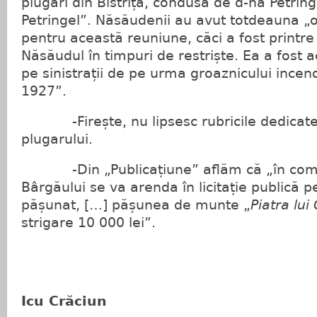
plugari din Bistrița, condusă de d-na Petring
Petringel”. Năsăudenii au avut totdeauna 
pentru această reuniune, căci a fost printre 
Năsăudul în timpuri de restriște. Ea a fost a
pe sinistrații de pe urma groaznicului incend
1927”.
-Firește, nu lipsesc rubricile dedicate 
plugarului.
-Din „Publicațiune” aflăm că „în comu
Bârgăului se va arenda în licitație publică 
pășunat, […] pășunea de munte „
Piatra lui
strigare 10 000 lei”.
Icu Crăciun