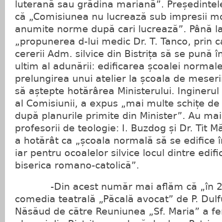
luterană sau grădina mariană”. Președintel
că „Comisiunea nu lucrează sub impresii m
anumite norme după cari lucrează”. Până la
„propunerea d-lui medic Dr. T. Tanco, prin 
cererii Adm. silvice din Bistrița să se pună 
ultim al adunării: edificarea școalei normal
prelungirea unui atelier la școala de meserii
să aștepte hotărârea Ministerului. Ingineru
al Comisiunii, a expus „mai multe schițe de 
după planurile primite din Minister”. Au mai
profesorii de teologie: I. Buzdog și Dr. Tit M
a hotărât ca „școala normală să se edifice î
iar pentru ocoalelor silvice locul dintre edifi
biserica romano-catolică”.
-Din acest număr mai aflăm că „în 22 A
comedia teatrală „Păcală avocat” de P. Dulf
Năsăud de către Reuniunea „Sf. Maria” a f