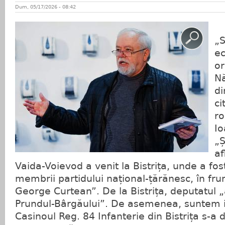
Dum, 05/17/2026 - 08:42
Î
„
ec
or
Nă
di
ci
ro
Io
„Ș
af
Vaida-Voievod a venit la Bistrița, unde a fo
membrii partidului național-țărănesc, în fru
George Curtean”. De la Bistrița, deputatul 
Prundul-Bârgăului”. De asemenea, suntem i
Casinoul Reg. 84 Infanterie din Bistrița s-a