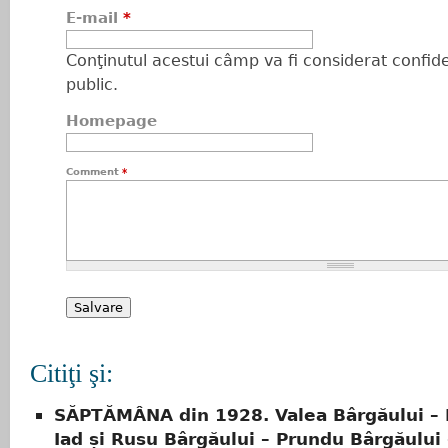
E-mail
*
Conţinutul acestui câmp va fi considerat confiden
public.
Homepage
Comment
*
Citiţi şi:
SĂPTĂMÂNA din 1928. Valea Bârgăului – B
Iad și Rusu Bârgăului – Prundu Bârgăului 