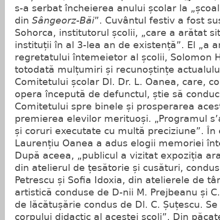
s-a serbat încheierea anului școlar la „școal
din
Sângeorz-Băi
”. Cuvântul festiv a fost s
Sohorca, institutorul școlii, „care a arătat si
instituții în al 3-lea an de existență”. El „a 
regretatului întemeietor al școlii, Solomon 
totodată mulțumiri și recunoștințe actualulu
Comitetului școlar Dl. Dr. L. Oanea, care, c
opera începută de defunctul, știe să conducă
Comitetului spre binele și prosperarea acest
premierea elevilor merituoși. „Programul s’a
și coruri executate cu multă preciziune”. În 
Laurențiu Oanea a adus elogii memoriei înte
După aceea, „publicul a vizitat expoziția ar
din atelierul de țesătorie și cusături, cond
Petrescu și Sofia Idoxia, din atelierele de t
artistică conduse de D-nii M. Prejbeanu și C.
de lăcătușărie condus de Dl. C. Șuțescu. Se
corpului didactic al acestei școli”. Din păca