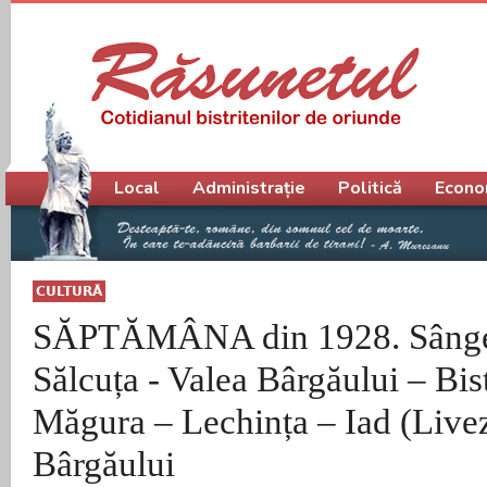
Meniu principal
Local
Administrație
Politică
Econo
CULTURĂ
SĂPTĂMÂNA din 1928. Sânge
Sălcuța - Valea Bârgăului – Bist
Măgura – Lechința – Iad (Livez
Bârgăului