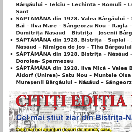
Bârgăului – Telciu – Lechința – Romuli – L
Șanț
SĂPTĂMÂNA din 1928. Valea Bârgăului – 
Băi – Ilva Mare – Sângeorzu Nou – Ragla –
Dumitrița-Năsăud – Bistrița – Josenii Bâr
SĂPTĂMÂNA din 1928. Bistrița – Suplai – 
Năsăud – Nimigea de Jos – Tiha Bârgăului
SĂPTĂMÂNA din 1928. Bistrița – Năsăud 
Dorolea- Spermezeu
SĂPTĂMÂNA din 1928. Ilva Mică – Valea B
Aldorf (Unirea)- Satu Nou – Muntele Oisa
Mureșenii Bârgăului – Năsăud – Sângeorz