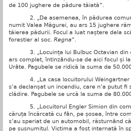
de 100 jughere de pădure tăiată”.
2. „De asemenea, în pădurea comu
numit Valea Măgurei, au ars 15 jughere rămă
tăierea pădurii. Focul a luat naștere dela sc
forestier al soc.
Regna
”.
3. „Locuința lui Bulbuc Octavian din
ars complet, întinzându-se de aici focul și 
Urâte. Pagubele se ridică la suma de 50.000
4. „La casa locuitorului Weingartner 
s’a declanșat un incendiu, care n’a putut fi 
clădire. Pagubele se urcă la suma de 80.000
5. „Locuitorul Engler Simion din co
căruța încărcată cu fân, pe șosea, între com.
s’au speriat de un automobil, răsturnând că
pe susnumitul. Victima a fost internată în sp