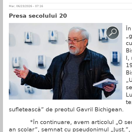
Mar, 06/23/2026 - 07:16
Presa secolului 20
Î
„
cu
Bi
I,
19
Bi
„U
se
Lu
te
sufletească” de preotul Gavril Bichigean.
*În continuare, avem articolul „O serb
an școlar”, semnat cu pseudonimul „Just.”,