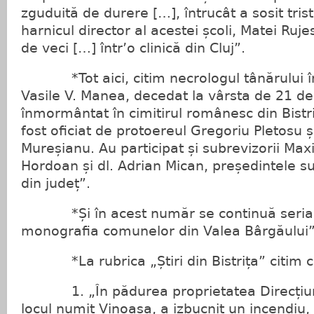
zguduită de durere […], întrucât a sosit trist
harnicul director al acestei școli, Matei Ruje
de veci […] într’o clinică din Cluj”.
*Tot aici, citim necrologul tânărului î
Vasile V. Manea, decedat la vârsta de 21 de 
înmormântat în cimitirul românesc din Bistri
fost oficiat de protoereul Gregoriu Pletosu ș
Mureșianu. Au participat și subrevizorii Max
Hordoan și dl. Adrian Mican, președintele su
din județ”.
*Și în acest număr se continuă serialul
monografia comunelor din Valea Bârgăului” 
*La rubrica „Știri din Bistrița” citim c
1. „În pădurea proprietatea Direcțiuni
locul numit Vinoasa, a izbucnit un incendiu