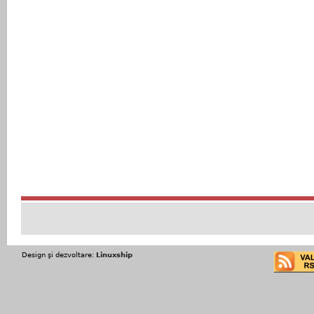
Design şi dezvoltare:
Linuxship