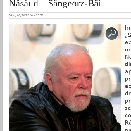
Năsăud – Sângeorz-Băi
Sâm, 06/20/2026 - 09:51
Î
„
e
o
Nă
di
ap
p
e
d
pr
s
c
R
a