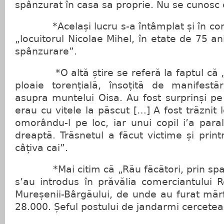
spânzurat în casa sa proprie. Nu se cunosc c
*Același lucru s-a întâmplat și în co
„locuitorul Nicolae Mihel, în etate de 75 ani
spânzurare”.
*O altă știre se referă la faptul că „Î
ploaie torențială, însoțită de manifestăr
asupra muntelui Oisa. Au fost surprinși pe
erau cu vitele la păscut […] A fost trăznit l
omorându-l pe loc, iar unui copil i’a paral
dreaptă. Trăsnetul a făcut victime și pri
câțiva cai”.
*Mai citim că „Rău făcători, prin sparg
s’au introdus în prăvălia comerciantului 
Mureșenii-Bârgăului, de unde au furat mărf
28.000. Șeful postului de jandarmi cercetea