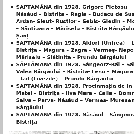
SĂPTĂMÂNA din 1928. Grigore Pletosu – I
Năsăud – Bistrița – Ragla – Budacu de Su
Ardan- Șieuț- Ruștior – Sebiș- Gledin – M
– Sântioana – Mărișelu – Bistrița Bârgăul
Șanț
SĂPTĂMÂNA din 1928. Aldorf (Unirea) – L
Bistrița – Măgura – Zagra – Vermeș- Nepo
Mărișelu – Slătinița – Prundu Bârgăului
SĂPTĂMÂNA din 1928. Sângeorz-Băi – Săl
Valea Bârgăului – Bistrița- Leșu – Măgura
– Iad (Livezile) – Prundu Bârgăului
SĂPTĂMÂNA din 1928. Proclamația de la I
Matei – Bistrița – Ilva Mare – Caila – Dom
Salva – Parva- Năsăud – Vermeș- Mureșen
Bârgăului
SĂPTĂMÂNA din 1928. Năsăud – Sângeorz
Bistrița