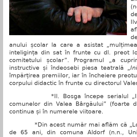
(
d
Il
a
d
anului școlar la care a asistat „mulțimea 
inteligința din sat în frunte cu dl. preot 
comitetului școlar”. Programul „a cuprins
instructive și îndeosebi piesa teatrală „
In
împărțirea premiilor, iar în încheiere preot
corpului didactic în frunte cu directorul Vale
*Il. Bosga începe serialul „Istor
comunelor din Valea Bârgăului” (foarte 
continua și în numerele viitoare.
*Din acest număr mai aflăm că „Locu
de 65 ani, din comuna Aldorf (n.n., Uni