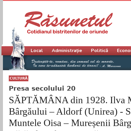
Meniu principal
Local
Administrație
Politică
Econo
CULTURĂ
Presa secolului 20
SĂPTĂMÂNA din 1928. Ilva M
Bârgăului – Aldorf (Unirea) - 
Muntele Oisa – Mureșenii Bârg