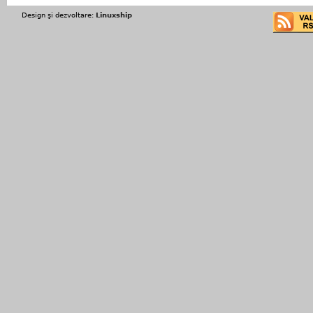
Design şi dezvoltare:
Linuxship