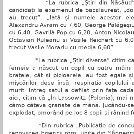
*La rubrica „Știri din Năsăud” ci
candidați la examenul de bacalaureat, „doi 
au trecut”. „Iată și numele acestor elev
Alexandru Avram cu 7,60, George Pălăgeșiu 
cu 6,40, Gavrilă Pop cu 6,20, Anton Nicolau
Octavian Ruleanu și Vasile Reichert cu 6,0
trecut Vasile Morariu cu media 6,60”.
*La rubrica „Știri diverse” citim că 
femeie a născut un copil cu patru mâini ș
brațele, cât și picioarele, au fost egale 
mișcărilor dese însă, respirația copilului 
murit. Întreg satul a defilat prin fața cada
aici, citim că „În Lassowitz (Polonia), mai m
câmp câteva granate de mână. Jucându-se 
explodat, omorând pe loc 8 copii și rănind f
*Din rubrica „Publicație de concurs
renovarea bisericii rom. unite din Sângeorz