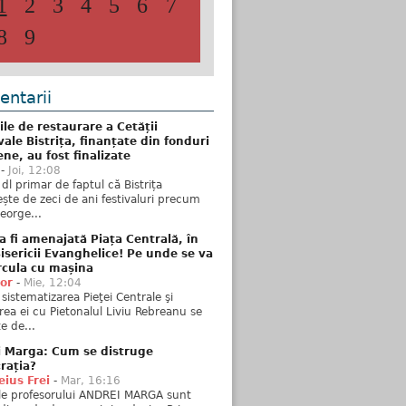
1
2
3
4
5
6
7
8
9
ntarii
ile de restaurare a Cetății
ale Bistrița, finanțate din fonduri
ne, au fost finalizate
-
Joi, 12:08
 dl primar de faptul că Bistrița
ște de zeci de ani festivaluri precum
George...
 fi amenajată Piața Centrală, în
isericii Evanghelice! Pe unde se va
rcula cu mașina
tor
-
Mie, 12:04
sistematizarea Pieţei Centrale şi
rea ei cu Pietonalul Liviu Rebreanu se
e de...
i Marga: Cum se distruge
rația?
ius Frei
-
Mar, 16:16
ele profesorului ANDREI MARGA sunt