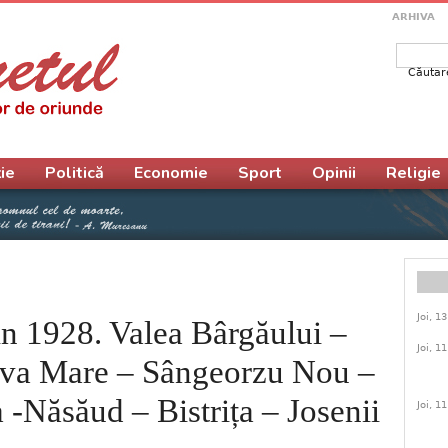
ARHIVA
Căutar
Form
ie
Politică
Economie
Sport
Opinii
Religie
Joi, 1
1928. Valea Bârgăului –
Joi, 1
lva Mare – Sângeorzu Nou –
 -Năsăud – Bistrița – Josenii
Joi, 1