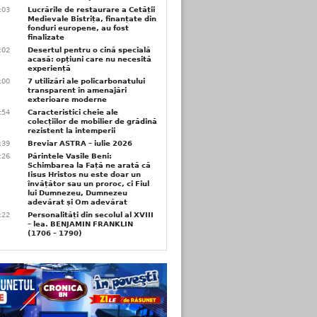
1:03
Lucrările de restaurare a Cetății
Medievale Bistrița, finanțate din
fonduri europene, au fost
finalizate
1:02
Desertul pentru o cină specială
acasă: opțiuni care nu necesită
experiență
1:00
7 utilizări ale policarbonatului
transparent în amenajări
exterioare moderne
0:54
Caracteristici cheie ale
colecțiilor de mobilier de grădină
rezistent la intemperii
6:39
Breviar ASTRA – iulie 2026
6:26
Părintele Vasile Beni:
Schimbarea la Față ne arată că
Iisus Hristos nu este doar un
învățător sau un proroc, ci Fiul
lui Dumnezeu, Dumnezeu
adevărat și Om adevărat
6:22
Personalități din secolul al XVIII
– lea. BENJAMIN FRANKLIN
(1706 – 1790)