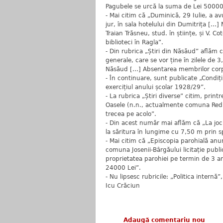
Pagubele se urcă la suma de Lei 50000
- Mai citim că „Duminică, 29 Iulie, a a
jur, în sala hotelului din Dumitrița […] 
Traian Trăsneu, stud. în științe, și V. Co
biblioteci în Ragla”.
- Din rubrica „Știri din Năsăud” aflăm c
generale, care se vor ține în zilele de 3,
Năsăud […] Absentarea membrilor corpu
- În continuare, sunt publicate „Condiț
exercițiul anului școlar 1928/29”.
- La rubrica „Știri diverse” citim, print
Oasele (n.n., actualmente comuna Rediu,
trecea pe acolo”.
- Din acest număr mai aflăm că „La jocu
la săritura în lungime cu 7,50 m prin 
- Mai citim că „Episcopia parohială anu
comuna Josenii-Bârgăului licitație publ
proprietatea parohiei pe termin de 3 an
24000 Lei”.
- Nu lipsesc rubricile: „Politica internă
Icu Crăciun
Adaugă comentariu nou