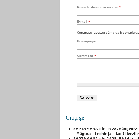
Numele dumneavoastră
*
E-mail
*
Conţinutul acestui câmp va fi considerat c
Homepage
Comment
*
Citiţi şi:
SĂPTĂMÂNA din 1928. Sângeorz-Băi
– Măgura – Lechința – Iad (Livezil
SĂPTĂMÂNA din 1928. Bistrița – S