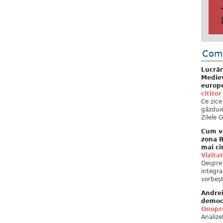
Come
Lucrăr
Mediev
europe
cititor
Ce zice
găzduie
Zilele 
Cum va
zona B
mai ci
Vizita
Despre 
integra
vorbeşt
Andre
democ
Onopre
Analiz