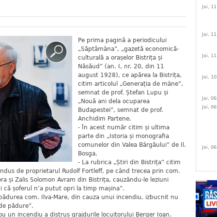
Joi, 1
Joi, 1
Pe prima pagină a periodicului
„Săptămâna”, „gazetă economică-
Joi, 1
culturală a orașelor Bistrița și
Năsăud” (an. I, nr. 20, din 11
august 1928), ce apărea la Bistrița,
Joi, 1
citim articolul „Generația de mâne”,
semnat de prof. Ștefan Lupu și
Joi, 0
„Nouă ani dela ocuparea
Joi, 0
Budapestei”, semnat de prof.
Anchidim Partene.
- În acest număr citim și ultima
parte din „Istoria și monografia
comunelor din Valea Bârgăului” de Il.
Joi, 0
Bosga.
- La rubrica „Știri din Bistrița” citim
ondus de proprietarul Rudolf Fortleff, pe când trecea prin com.
ra și Zalis Solomon Avram din Bistrița, cauzându-le leziuni
i că șoferul n’a putut opri la timp mașina”.
 pădurea com. Ilva-Mare, din cauza unui incendiu, izbucnit nu
 de pădure”.
 un incendiu a distrus grajdurile locuitorului Berger Ioan.