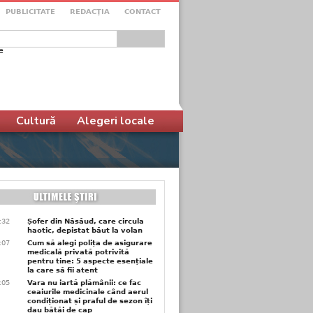
PUBLICITATE
REDACŢIA
CONTACT
e
ular de căutare
Cultură
Alegeri locale
3:32
Șofer din Năsăud, care circula
haotic, depistat băut la volan
1:07
Cum să alegi polița de asigurare
medicală privată potrivită
pentru tine: 5 aspecte esențiale
la care să fii atent
1:05
Vara nu iartă plămânii: ce fac
ceaiurile medicinale când aerul
condiționat și praful de sezon îți
dau bătăi de cap