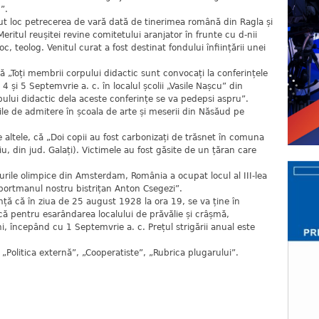
”.
vut loc petrecerea de vară dată de tinerimea română din Ragla și
Meritul reușitei revine comitetului aranjator în frunte cu d-nii
toc, teolog. Venitul curat a fost destinat fondului înființării unei
ă „Toți membrii corpului didactic sunt convocați la conferințele
 4 și 5 Septemvrie a. c. în localul școlii „Vasile Nașcu” din
lui didactic dela aceste conferințe se va pedepsi aspru”.
iile de admitere în școala de arte și meserii din Năsăud pe
re altele, că „Doi copii au fost carbonizați de trăsnet în comuna
 din jud. Galați). Victimele au fost găsite de un țăran care
rile olimpice din Amsterdam, România a ocupat locul al III-lea
sportmanul nostru bistrițan Anton Csegezi”.
nță că în ziua de 25 august 1928 la ora 19, se va ține în
ică pentru esarândarea localului de prăvălie și crâșmă,
i, începând cu 1 Septemvrie a. c. Prețul strigării anual este
”, „Politica externă”, „Cooperatiste”, „Rubrica plugarului”.