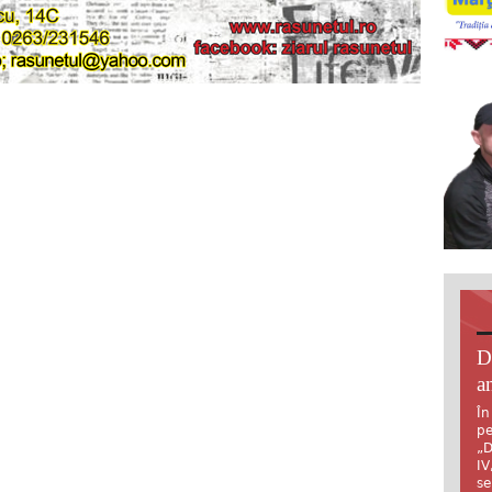
D
an
În
pe
„D
IV
se