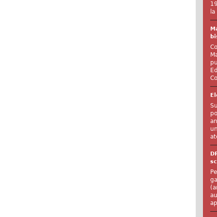
19
la
Ma
bi
Co
Ma
pu
Ed
Co
El
Su
po
an
un
at
D
sc
Pe
ga
(a
au
ap