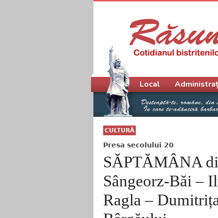
Meniu principal
Local
Administraț
CULTURĂ
Presa secolului 20
SĂPTĂMÂNA din 
Sângeorz-Băi – I
Ragla – Dumitrița