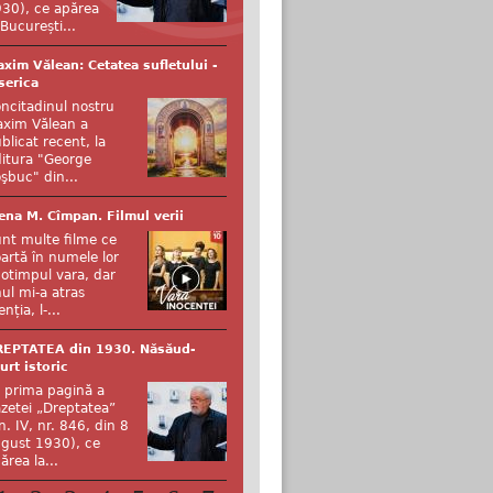
30), ce apărea
 București...
xim Vălean: Cetatea sufletului -
serica
ncitadinul nostru
xim Vălean a
blicat recent, la
itura "George
şbuc" din...
ena M. Cîmpan. Filmul verii
nt multe filme ce
artă în numele lor
otimpul vara, dar
ul mi-a atras
enția, l-...
REPTATEA din 1930. Năsăud-
urt istoric
 prima pagină a
zetei „Dreptatea”
n. IV, nr. 846, din 8
gust 1930), ce
ărea la...