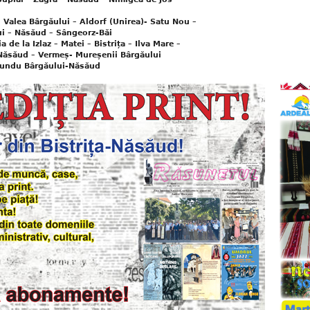
Valea Bârgăului – Aldorf (Unirea)- Satu Nou –
ui – Năsăud – Sângeorz-Băi
 la Izlaz – Matei – Bistrița – Ilva Mare –
 Năsăud – Vermeș- Mureșenii Bârgăului
rundu Bârgăului-Năsăud