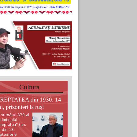
Cultura
REPTATEA din 1930. 14
i, prizonieri la ruși
 numărul 879 al
riodicului
reptatea” (an.
, din 13
ptembrie