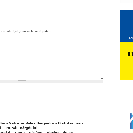
onfidenţial şi nu va fi făcut public.
 – Sălcuța- Valea Bârgăului – Bistrița- Leșu
e) – Prundu Bârgăului
uplai – Zagra – Năsăud – Nimigea de Jos –