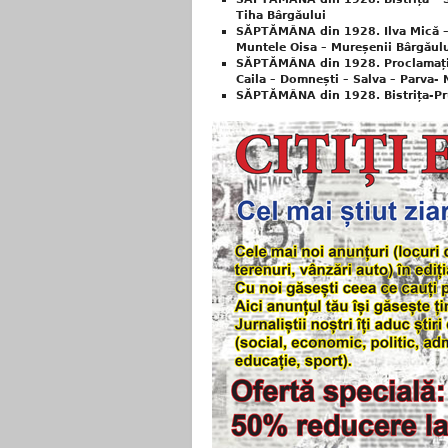
Tiha Bârgăului
SĂPTĂMÂNA din 1928. Ilva Mică – 
Muntele Oisa – Mureșenii Bârgăul
SĂPTĂMÂNA din 1928. Proclamația de
Caila – Domnești – Salva – Parva-
SĂPTĂMÂNA din 1928. Bistrița-P