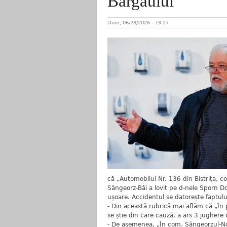
Bârgăului
Dum, 06/28/2026 - 19:27
că „Automobilul Nr. 136 din Bistrița, c
Sângeorz-Băi a lovit pe d-nele Sporn Do
ușoare. Accidentul se datorește faptulu
- Din această rubrică mai aflăm că „În
se știe din care cauză, a ars 3 jughere
- De asemenea, „În com. Sângeorzul-Nou