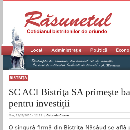
Meniu principal
Local
Administrație
Politică
Econo
BISTRIŢA
SC ACI Bistriţa SA primeşte ba
pentru investiţii
Mie, 12/29/2010 - 12:23
Gabriela Ciornei
O singură firmă din Bistriţa-Năsăud se află p