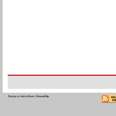
Design şi dezvoltare:
Linuxship