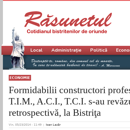
Meniu principal
Local
Administrație
Politică
Econo
ECONOMIE
Formidabilii constructori profes
T.I.M., A.C.I., T.C.I. s-au revăz
retrospectivă, la Bistriţa
Vin, 05/23/2014 - 11:49
Ioan Lazăr