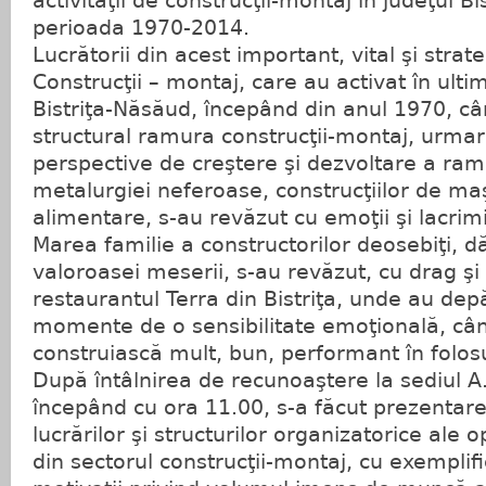
activităţii de construcţii-montaj în judeţul Bi
perioada 1970-2014.
Lucrătorii din acest important, vital şi stra
Construcţii – montaj, care au activat în ultim
Bistriţa-Năsăud, începând din anul 1970, c
structural ramura construcţii-montaj, urmar
perspective de creştere şi dezvoltare a ramu
metalurgiei neferoase, construcţiilor de maşi
alimentare, s-au revăzut cu emoţii şi lacrim
Marea familie a constructorilor deosebiţi, dăr
valoroasei meserii, s-au revăzut, cu drag şi 
restaurantul Terra din Bistriţa, unde au depă
momente de o sensibilitate emoţională, când
construiască mult, bun, performant în folosul
După întâlnirea de recunoaştere la sediul A.C
începând cu ora 11.00, s-a făcut prezentarea
lucrărilor şi structurilor organizatorice ale 
din sectorul construcţii-montaj, cu exemplifică