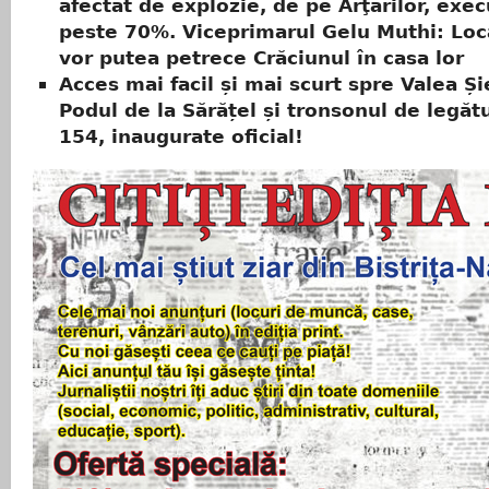
afectat de explozie, de pe Arţarilor, exe
peste 70%. Viceprimarul Gelu Muthi: Locat
vor putea petrece Crăciunul în casa lor
Acces mai facil și mai scurt spre Valea Și
Podul de la Sărățel și tronsonul de legăt
154, inaugurate oficial!