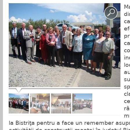
Ma
di
ca
ef
pr
ca
co
in
lo
au
s
sp
cl
ce
râ
mu
la Bistriţa pentru a face un remember asupr