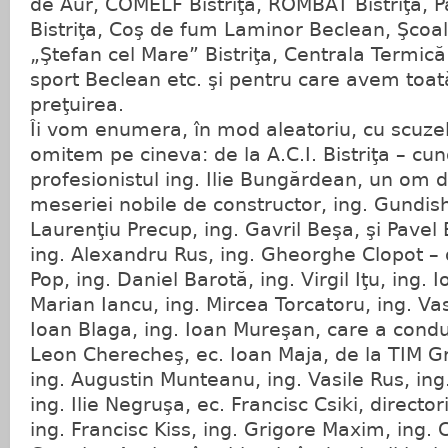
de Aur, COMELF Bistriţa, ROMBAT Bistriţa, Pa
Bistriţa, Coş de fum Laminor Beclean, Şcoa
„Ştefan cel Mare” Bistriţa, Centrala Termică 
sport Beclean etc. şi pentru care avem toat
preţuirea.
Îi vom enumera, în mod aleatoriu, cu scuze
omitem pe cineva: de la A.C.I. Bistriţa – cun
profesionistul ing. Ilie Bungărdean, un om d
meseriei nobile de constructor, ing. Gundish
Laurenţiu Precup, ing. Gavril Beşa, şi Pavel 
ing. Alexandru Rus, ing. Gheorghe Clopot – de
Pop, ing. Daniel Barotă, ing. Virgil Iţu, ing. 
Marian Iancu, ing. Mircea Torcatoru, ing. Vas
Ioan Blaga, ing. Ioan Mureşan, care a condus 
Leon Cherecheş, ec. Ioan Maja, de la TIM Gr
ing. Augustin Munteanu, ing. Vasile Rus, in
ing. Ilie Negruşa, ec. Francisc Csiki, director
ing. Francisc Kiss, ing. Grigore Maxim, ing. 