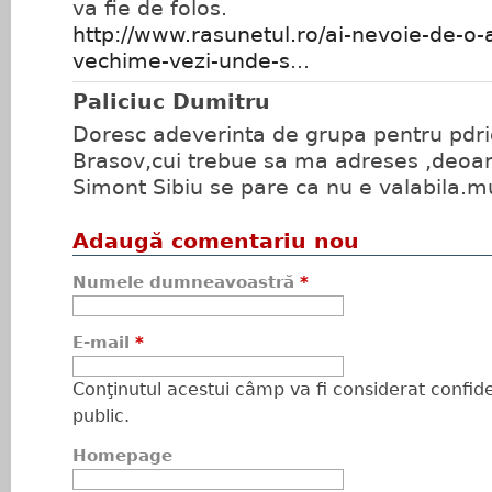
va fie de folos.
http://www.rasunetul.ro/ai-nevoie-de-o-
vechime-vezi-unde-s
...
Paliciuc Dumitru
Doresc adeverinta de grupa pentru pdri
Brasov,cui trebue sa ma adreses ,deoar
Simont Sibiu se pare ca nu e valabila.
Adaugă comentariu nou
Numele dumneavoastră
*
E-mail
*
Conţinutul acestui câmp va fi considerat confiden
public.
Homepage