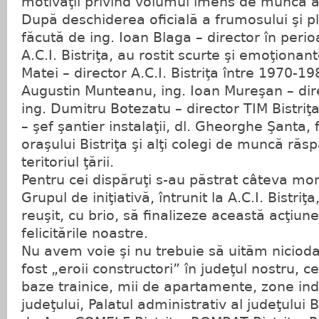
motivaţii privind volumul imens de muncă 
După deschiderea oficială a frumosului şi p
făcută de ing. Ioan Blaga – director în per
A.C.I. Bistriţa, au rostit scurte şi emoţionan
Matei – director A.C.I. Bistriţa între 1970-198
Augustin Munteanu, ing. Ioan Mureşan – dire
ing. Dumitru Botezatu – director TIM Bistriţa
– şef şantier instalaţii, dl. Gheorghe Şanta, 
oraşului Bistriţa şi alţi colegi de muncă răsp
teritoriul ţării.
Pentru cei dispăruţi s-au păstrat câteva m
Grupul de iniţiativă, întrunit la A.C.I. Bistriţ
reuşit, cu brio, să finalizeze această acţiun
felicitările noastre.
Nu avem voie şi nu trebuie să uităm nicioda
fost „eroii constructori” în judeţul nostru, ce
baze trainice, mii de apartamente, zone indu
judeţului, Palatul administrativ al judeţului