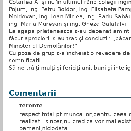
Cotarlea A. şi nu în ultimul rând colegii ingi
Pojum, ing. Petru Boldor, ing. Elisabeta Pam
Moldovan, ing. Ioan Miclea, ing. Radu Sabău
ing. Maria Mureşan şi ing. Gheza Galafalvi.
La agapa prietenească s-au depănat amintiri
făcut aprecieri, s-au tras şi concluzii: „păcat
Minister al Demolărilor!”
Cu poza de grup s-a încheiat o revedere de s
semnificaţii.
Să ne trăiţi mulţi şi fericiţi ani, buni şi intel
Comentarii
terente
respect total pt munca lor,pentru ceea 
realizat...sincer,nu cred ca vor mai ex
oameni,niciodata...