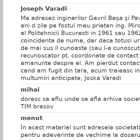
Joseph Varadi
Ma adresez inginerilor Gavril Beşa şi Pav
ani d zile pe fostul meu prieten ing. Mi
al Politehnicii Bucuresti in 1961 sau 196
coincidenta de nume, dar daca totusi u
de mai sus il cunoaste (sau l-a cunoscut)
recunoscator pt. coordonate de contact 
amanunte despre el. Am pierdut contact
cand am fugit din tara, acum traieasc 
multumiri anticipate, Joska Varadi
mihai
doresc sa aflu unde se afla arhiva societ
TIM brasov
menut
În acest material sunt adresele societati
pentru adeverinte de vechime la dosaru