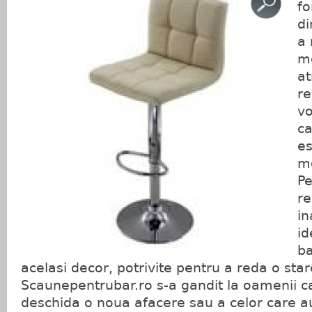
fo
di
a 
me
at
re
vo
ca
es
mo
Pe
re
in
id
ba
acelasi decor, potrivite pentru a reda o sta
Scaunepentrubar.ro s-a gandit la oamenii ca
deschida o noua afacere sau a celor care a