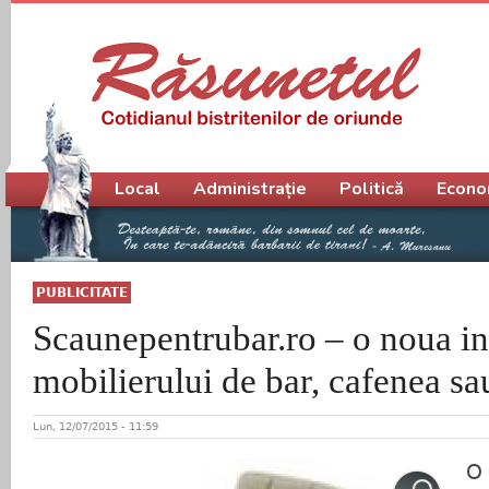
Meniu principal
Local
Administrație
Politică
Econo
PUBLICITATE
Scaunepentrubar.ro – o noua in
mobilierului de bar, cafenea sa
Lun, 12/07/2015 - 11:59
O 