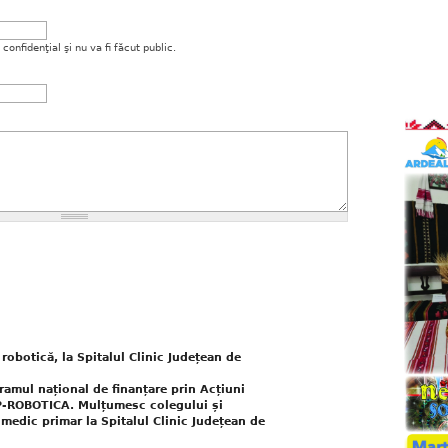
onfidenţial şi nu va fi făcut public.
robotică, la Spitalul Clinic Județean de
gramul național de finanțare prin Acțiuni
AP-ROBOTICA. Mulțumesc colegului și
 medic primar la Spitalul Clinic Județean de