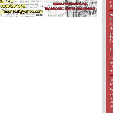
19
la
Ma
bi
Co
Ma
pu
Ed
Co
El
Su
po
an
un
at
D
sc
Pe
ga
(a
au
ap