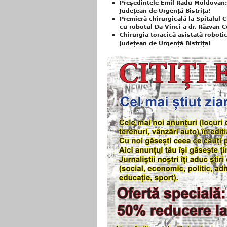
Președintele Emil Radu Moldovan: 1
Județean de Urgență Bistrița!
Premieră chirurgicală la Spitalul C
cu robotul Da Vinci a dr. Răzvan C
Chirurgia toracică asistată robotic
Județean de Urgență Bistrița!