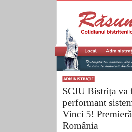
Meniu principal
Local
Administraț
ADMINISTRAŢIE
SCJU Bistrița va f
performant sistem
Vinci 5! Premieră
România