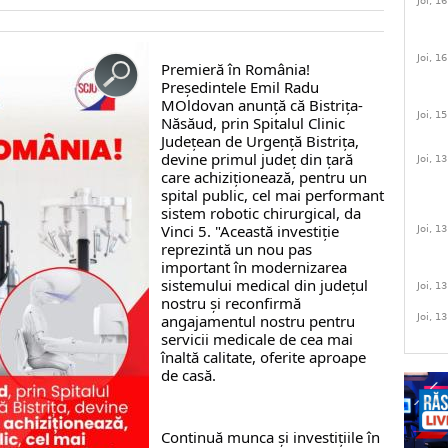
Joi, 1
Joi, 1
Premieră în România! 
Președintele Emil Radu 
MOldovan anunță că 
Bistrița-
Joi, 1
Năsăud, prin Spitalul Clinic 
Județean de Urgență Bistrița, 
devine primul județ din țară 
Joi, 1
care achiziționează, pentru un 
spital public, cel mai performant 
sistem robotic chirurgical, da 
Vinci 5. "
Această investiție 
Joi, 1
reprezintă un nou pas 
important în modernizarea 
sistemului medical din județul 
Joi, 1
nostru și reconfirmă 
angajamentul nostru pentru 
Joi, 1
servicii medicale de cea mai 
înaltă calitate, oferite aproape 
de casă.
Continuă munca și investițiile în 