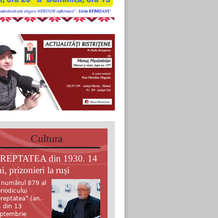
Cultura
REPTATEA din 1930. 14
i, prizonieri la ruși
 numărul 879 al
riodicului
reptatea” (an.
, din 13
ptembrie