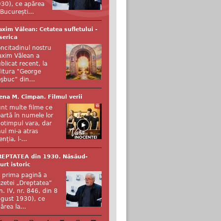
30), ce apărea
 București...
xim Vălean: Cetatea sufletului -
serica
ncitadinul nostru
xim Vălean a
blicat recent, la
itura "George
şbuc" din...
ena M. Cîmpan. Filmul verii
nt multe filme ce
artă în numele lor
otimpul vara, dar
ul mi-a atras
enția, l-...
REPTATEA din 1930. Năsăud-
urt istoric
 prima pagină a
zetei „Dreptatea”
n. IV, nr. 846, din 8
gust 1930), ce
ărea la...