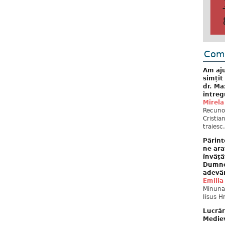
Come
Am aju
simțit
dr. Ma
întreg
Mirela
Recuno
Cristia
traiesc.
Părint
ne ara
învăță
Dumne
adevă
Emilia
Minunat
Iisus H
Lucrăr
Mediev