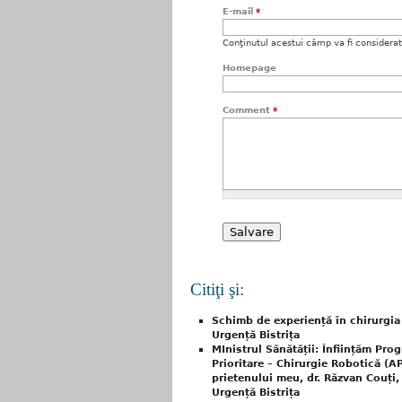
E-mail
*
Conţinutul acestui câmp va fi considerat c
Homepage
Comment
*
Citiţi şi:
Schimb de experiență în chirurgia 
Urgență Bistrița
MInistrul Sănătății: Înființăm Pro
Prioritare – Chirurgie Robotică (
prietenului meu, dr. Răzvan Couți,
Urgență Bistrița