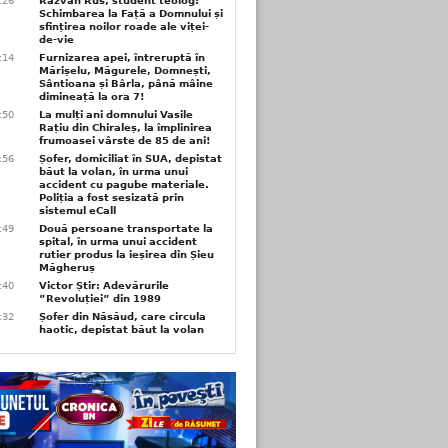
6:26
Răzvan Rus, student teolog:
Schimbarea la Față a Domnului și
sfințirea noilor roade ale viței-
de-vie
6:14
Furnizarea apei, întreruptă în
Mărișelu, Măgurele, Domnești,
Sântioana și Bârla, până mâine
dimineață la ora 7!
5:50
La mulți ani domnului Vasile
Rațiu din Chiraleș, la împlinirea
frumoasei vârste de 85 de ani!
3:56
Șofer, domiciliat în SUA, depistat
băut la volan, în urma unui
accident cu pagube materiale.
Poliția a fost sesizată prin
sistemul eCall
3:49
Două persoane transportate la
spital, în urma unui accident
rutier produs la ieșirea din Șieu
Măgheruș
3:40
Victor Știr: Adevărurile
”Revoluției” din 1989
3:32
Șofer din Năsăud, care circula
haotic, depistat băut la volan