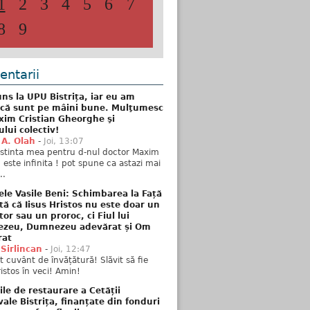
1
2
3
4
5
6
7
8
9
ntarii
ns la UPU Bistrița, iar eu am
 că sunt pe mâini bune. Mulţumesc
xim Cristian Gheorghe şi
ului colectiv!
 A. Olah
-
Joi, 13:07
stinta mea pentru d-nul doctor Maxim
n este infinita ! pot spune ca astazi mai
..
ele Vasile Beni: Schimbarea la Față
tă că Iisus Hristos nu este doar un
tor sau un proroc, ci Fiul lui
zeu, Dumnezeu adevărat și Om
rat
 Sirlincan
-
Joi, 12:47
 cuvânt de învățătură! Slăvit să fie
ristos în veci! Amin!
ile de restaurare a Cetății
ale Bistrița, finanțate din fonduri