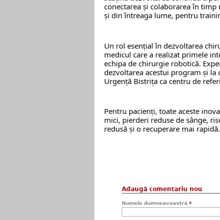
conectarea și colaborarea în timp 
și din întreaga lume, pentru traini
Un rol esențial în dezvoltarea chirur
medicul care a realizat primele int
echipa de chirurgie robotică. Experi
dezvoltarea acestui program și la c
Urgență Bistrița ca centru de refer
Pentru pacienți, toate aceste inovaț
mici, pierderi reduse de sânge, ris
redusă și o recuperare mai rapidă.
Adaugă comentariu nou
Numele dumneavoastră
*