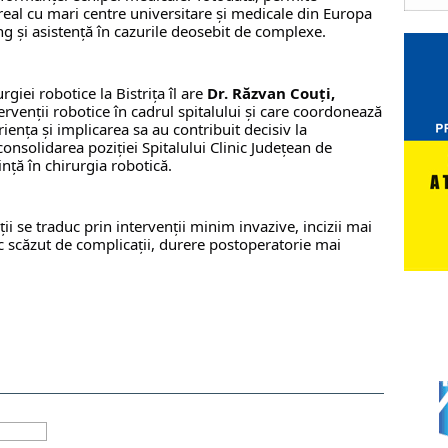
real cu mari centre universitare și medicale din Europa 
ng și asistență în cazurile deosebit de complexe.
giei robotice la Bistrița îl are 
Dr. Răzvan Couți,
ervenții robotice în cadrul spitalului și care coordonează 
ența și implicarea sa au contribuit decisiv la 
onsolidarea poziției Spitalului Clinic Județean de 
ință în chirurgia robotică.
ii se traduc prin intervenții minim invazive, incizii mai 
c scăzut de complicații, durere postoperatorie mai 