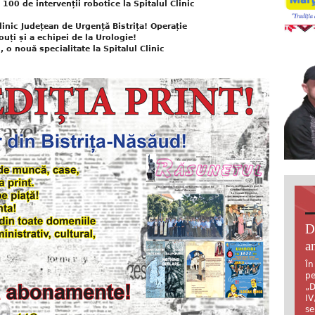
00 de intervenții robotice la Spitalul Clinic
linic Județean de Urgență Bistrița! Operație
ouți și a echipei de la Urologie!
, o nouă specialitate la Spitalul Clinic
D
an
În
pe
„D
IV
se