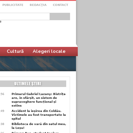
PUBLICITATE
REDACŢIA
CONTACT
e
ular de căutare
Cultură
Alegeri locale
9:56
Primarul Gabriel Lazany: Bistrița
are, în sfârșit, un sistem de
supraveghere funcțional și
extins
9:49
Accident la ieșirea din Coldău.
Victimele au fost transportate la
spital
9:38
Biblioteca de vară din satul meu,
la Leșu!