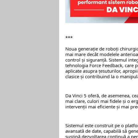
***
Noua generație de roboți chirurgic
mai mare decât modelele anterioare 
control și siguranță. 
Sistemul integ
tehnologia Force Feedback, care pe
aplicate asupra țesuturilor, apropii
clasice și contribuind la o manipul
Da Vinci 5 oferă, de asemenea, cea
mai clare, culori mai fidele și o e
intervenții mai eficiente și mai pre
Sistemul este construit pe o platfo
avansată de date, capabilă să gener
susțină dezvoltarea continuă a per