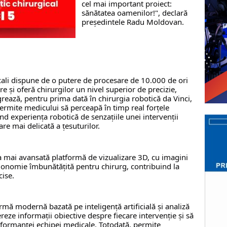
cel mai important proiect: 
sănătatea oamenilor!", declară 
președintele Radu Moldovan.
ali dispune de o putere de procesare de 10.000 de ori 
și oferă chirurgilor un nivel superior de precizie, 
rează, pentru prima dată în chirurgia robotică da Vinci, 
rmite medicului să perceapă în timp real forțele 
nd experiența robotică de senzațiile unei intervenții 
are mai delicată a țesuturilor.
 mai avansată platformă de vizualizare 3D, cu imagini 
rgonomie îmbunătățită pentru chirurg, contribuind la 
cise.
rmă modernă bazată pe inteligență artificială și analiză 
eze informații obiective despre fiecare intervenție și să 
formanței echipei medicale. Totodată, permite 