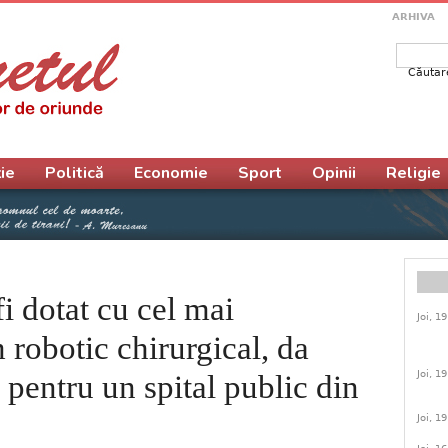
ARHIVA
Căutar
Form
ie
Politică
Economie
Sport
Opinii
Religie
i dotat cu cel mai
Joi, 1
 robotic chirurgical, da
Joi, 1
 pentru un spital public din
Joi, 1