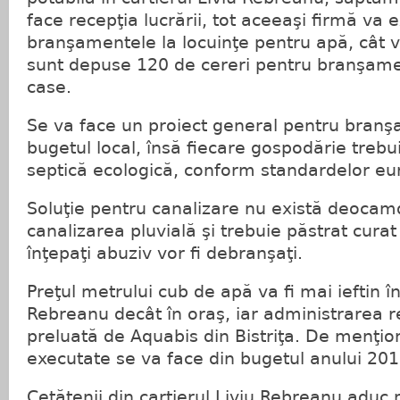
face recepţia lucrării, tot aceeaşi firmă va 
branşamentele la locuinţe pentru apă, cât v
sunt depuse 120 de cereri pentru branşamen
case.
Se va face un proiect general pentru branş
bugetul local, însă fiecare gospodărie trebui
septică ecologică, conform standardelor e
Soluţie pentru canalizare nu există deocamd
canalizarea pluvială şi trebuie păstrat curat 
înţepaţi abuziv vor fi debranşaţi.
Preţul metrului cub de apă va fi mai ieftin în
Rebreanu decât în oraş, iar administrarea re
preluată de Aquabis din Bistriţa. De menţion
executate se va face din bugetul anului 201
Cetăţenii din cartierul Liviu Rebreanu aduc 