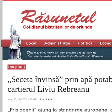
Meniu principal
Local
Administrație
Politică
Econo
DIN JUDEŢ
„Seceta învinsă” prin apă potab
cartierul Liviu Rebreanu
Mie, 11/24/2010 - 13:48
Ioan Lazăr
„Prislopenii” ajung la standarde europene, c