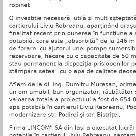
robinet
O investiţie necesară, utilă şi mult aşteptată
cartierului Liviu Rebreanu, aparţinând oraş
finalizat recent prin punerea în funcţiune a 
potabilă, care este „absorbită” de la 146 m
de forare, cu ajutorul unei pompe sumersibil
rezervoare, fiecare cu o capacitate de 50 m
stau permanent la dispoziţia prislopenilor pen
stâmpăra setea” cu o apă de calitate deose
Aflăm de la dl. ing. Dumitru Mureşan, prima
un om amabil, bun organizator, răzbătător 
valoarea totală a proiectului a fost de 654.
apa potabilă în cartierul Liviu Rebreanu, Pod
modernizare str. Podirei şi str. Bistriţei.
Firma „INCOM” SA din Iaşi a executat lucrăr
potabilă în cartierul Liviu Rebreanu, săptăm