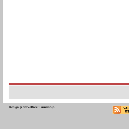
Design şi dezvoltare:
Linuxship