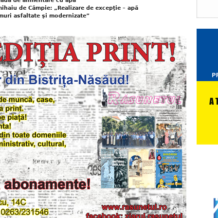
ţeaua de alimentare cu apă
ihaiu de Câmpie: „Realizare de excepţie – apă
umuri asfaltate şi modernizate”