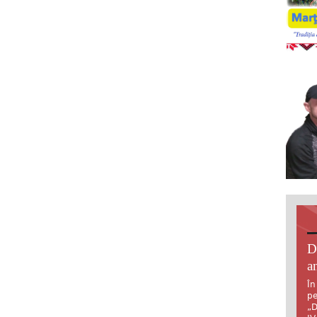
D
an
În
pe
„D