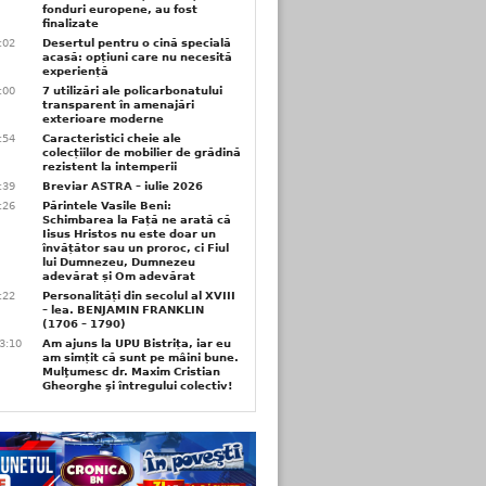
fonduri europene, au fost
finalizate
1:02
Desertul pentru o cină specială
acasă: opțiuni care nu necesită
experiență
1:00
7 utilizări ale policarbonatului
transparent în amenajări
exterioare moderne
0:54
Caracteristici cheie ale
colecțiilor de mobilier de grădină
rezistent la intemperii
6:39
Breviar ASTRA – iulie 2026
6:26
Părintele Vasile Beni:
Schimbarea la Față ne arată că
Iisus Hristos nu este doar un
învățător sau un proroc, ci Fiul
lui Dumnezeu, Dumnezeu
adevărat și Om adevărat
6:22
Personalități din secolul al XVIII
– lea. BENJAMIN FRANKLIN
(1706 – 1790)
3:10
Am ajuns la UPU Bistrița, iar eu
am simțit că sunt pe mâini bune.
Mulţumesc dr. Maxim Cristian
Gheorghe şi întregului colectiv!