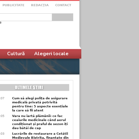
PUBLICITATE
REDACŢIA
CONTACT
e
ular de căutare
Cultură
Alegeri locale
1:07
Cum să alegi polița de asigurare
medicală privată potrivită
pentru tine: 5 aspecte esențiale
la care să fii atent
1:05
Vara nu iartă plămânii: ce fac
ceaiurile medicinale când aerul
condiționat și praful de sezon îți
dau bătăi de cap
1:03
Lucrările de restaurare a Cetății
Medievale Bistrița, finanțate din