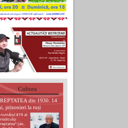
Cultura
REPTATEA din 1930. 14
i, prizonieri la ruși
 numărul 879 al
riodicului
reptatea” (an.