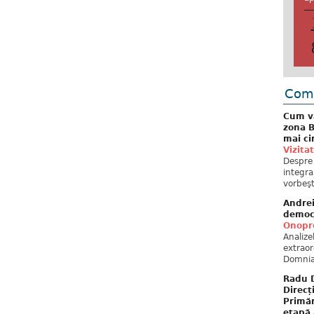
Come
Cum va
zona B
mai ci
Vizita
Despre 
integra
vorbeşt
Andre
democ
Onopre
Analiz
extraor
Domnia
Radu D
Direcț
Primăr
etapă 