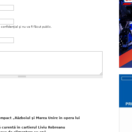
onfidenţial şi nu va fi făcut public.
mpact „Războiul şi Marea Unire în opera lui
 curentă în cartierul Liviu Rebreanu