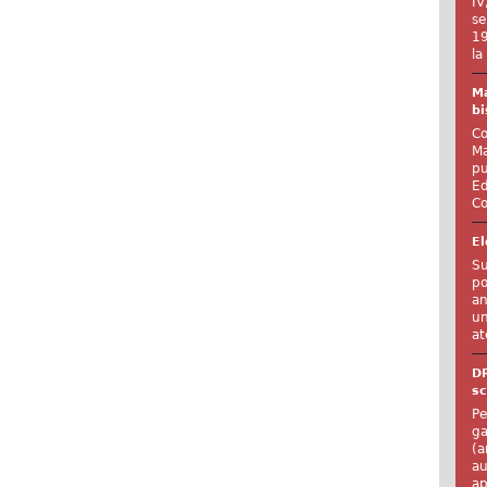
IV
se
19
la
Ma
bi
Co
Ma
pu
Ed
Co
El
Su
po
an
un
at
D
sc
Pe
ga
(a
au
ap