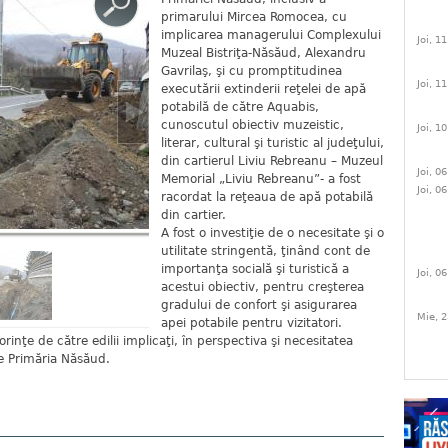
primarului Mircea Romocea, cu
implicarea managerului Complexului
Joi, 1
Muzeal Bistriţa-Năsăud, Alexandru
Gavrilaş, şi cu promptitudinea
Joi, 1
executării extinderii reţelei de apă
potabilă de către Aquabis,
cunoscutul obiectiv muzeistic,
Joi, 1
literar, cultural şi turistic al judeţului,
din cartierul Liviu Rebreanu – Muzeul
Joi, 0
Memorial „Liviu Rebreanu”- a fost
Joi, 0
racordat la reţeaua de apă potabilă
din cartier.
A fost o investiţie de o necesitate şi o
utilitate stringentă, ţinând cont de
importanţa socială şi turistică a
Joi, 0
acestui obiectiv, pentru creşterea
gradului de confort şi asigurarea
Mie, 2
apei potabile pentru vizitatori.
orinţe de către edilii implicaţi, în perspectiva şi necesitatea
tre Primăria Năsăud.