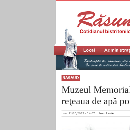
Meniu principal
Local
Administraț
NĂSĂUD
Muzeul Memorial 
reţeaua de apă po
Lun, 11/20/2017 - 14:07
Ioan Lazăr