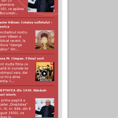
, din 13
ptembrie
30), ce apărea
 București...
xim Vălean: Cetatea sufletului -
serica
ncitadinul nostru
xim Vălean a
blicat recent, la
itura "George
şbuc" din...
ena M. Cîmpan. Filmul verii
nt multe filme ce
artă în numele lor
otimpul vara, dar
ul mi-a atras
enția, l-...
REPTATEA din 1930. Năsăud-
urt istoric
 prima pagină a
zetei „Dreptatea”
n. IV, nr. 846, din 8
gust 1930), ce
ărea la...