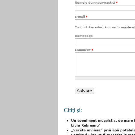
Numele dumneavoastră
*
E-mail
*
Conţinutul acestui câmp va fi considerat c
Homepage
Comment
*
Citiţi şi:
Un eveniment muzeistic, de mare i
Liviu Rebreanu"
„Seceta învinsă” prin apă potabilă