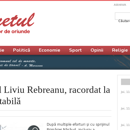
ARHIVA
Căutar
Form
ie
Politică
Economie
Sport
Opinii
Religie
Liviu Rebreanu, racordat la
Joi, 1
tabilă
Joi, 1
După multiple eforturi şi cu sprijinul
Joi, 1
Primăriei Năsăud, inclusiv a