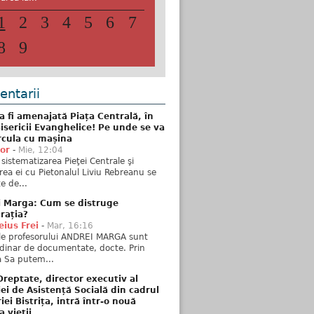
1
2
3
4
5
6
7
8
9
ntarii
 fi amenajată Piața Centrală, în
isericii Evanghelice! Pe unde se va
rcula cu mașina
tor
-
Mie, 12:04
sistematizarea Pieţei Centrale şi
rea ei cu Pietonalul Liviu Rebreanu se
e de...
i Marga: Cum se distruge
rația?
ius Frei
-
Mar, 16:16
ele profesorului ANDREI MARGA sunt
dinar de documentate, docte. Prin
 Sa putem...
reptate, director executiv al
iei de Asistență Socială din cadrul
iei Bistrița, intră într-o nouă
a vieții