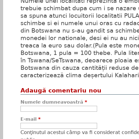
Numele unei localitati reprezinta o emb
trebuie schimbat dupa cum i se nazare u
sa spuna atunci locuitorii localitatii PUL
schimbe si ei numele unui oras cu radaci
din Botswana nu s-au gandit sa schim
monedei lor nationale, desi ei nu au nic
treaca la euro sau dolar.(Pula este mone
Botswana, 1 pula = 100 thebe. Pula lite
în Tswana/SeTswana, deoarece ploaia es
Botswana din cauza cantității reduse de 
caracterizează clima deșertului Kalahari
Adaugă comentariu nou
Numele dumneavoastră
*
E-mail
*
Conţinutul acestui câmp va fi considerat confiden