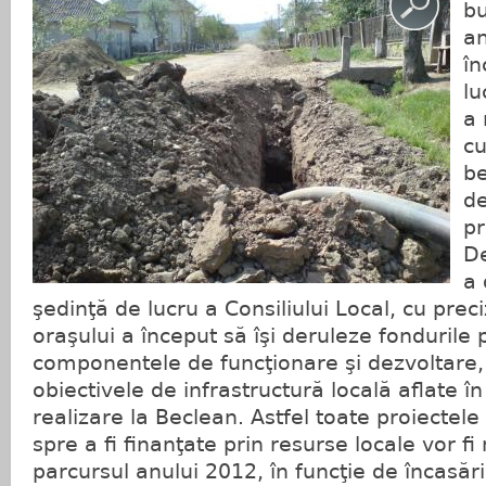
bu
an
în
lu
a 
cu
be
de
pr
De
a 
şedinţă de lucru a Consiliului Local, cu pre
oraşului a început să îşi deruleze fondurile 
componentele de funcţionare şi dezvoltare,
obiectivele de infrastructură locală aflate în
realizare la Beclean. Astfel toate proiectel
spre a fi finanţate prin resurse locale vor fi
parcursul anului 2012, în funcţie de încasări