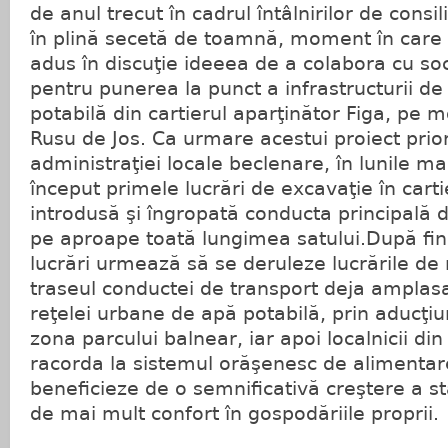
de anul trecut în cadrul întâlnirilor de consili
în plină secetă de toamnă, moment în care a
adus în discuţie ideeea de a colabora cu so
pentru punerea la punct a infrastructurii d
potabilă din cartierul aparţinător Figa, pe m
Rusu de Jos. Ca urmare acestui proiect prio
administraţiei locale beclenare, în lunile mar
început primele lucrări de excavaţie în cartie
introdusă şi îngropată conducta principală d
pe aproape toată lungimea satului.După fin
lucrări urmează să se deruleze lucrările de
traseul conductei de transport deja amplasat
reţelei urbane de apă potabilă, prin aducţi
zona parcului balnear, iar apoi localnicii di
racorda la sistemul orăşenesc de alimenta
beneficieze de o semnificativă creştere a st
de mai mult confort în gospodăriile proprii.