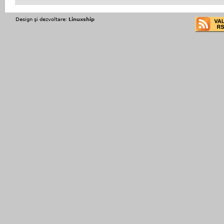
Design şi dezvoltare:
Linuxship