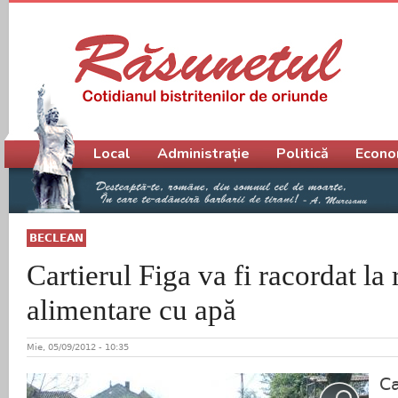
Meniu principal
Local
Administrație
Politică
Econo
BECLEAN
Cartierul Figa va fi racordat la
alimentare cu apă
Mie, 05/09/2012 - 10:35
Ca