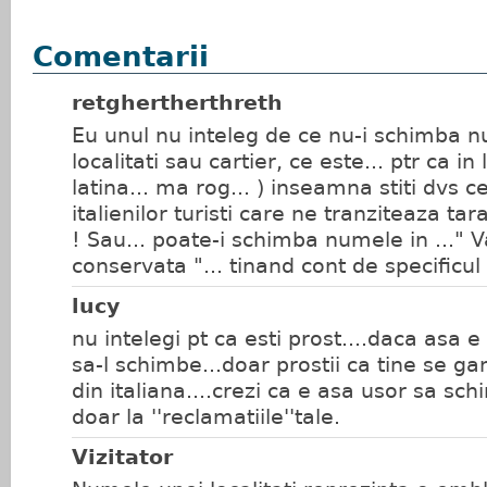
Comentarii
retghertherthreth
Eu unul nu inteleg de ce nu-i schimba 
localitati sau cartier, ce este... ptr ca in
latina... ma rog... ) inseamna stiti dvs c
italienilor turisti care ne tranziteaza tara
! Sau... poate-i schimba numele in ..."
conservata "... tinand cont de specificul s
lucy
nu intelegi pt ca esti prost....daca asa 
sa-l schimbe...doar prostii ca tine se g
din italiana....crezi ca e asa usor sa sc
doar la ''reclamatiile''tale.
Vizitator