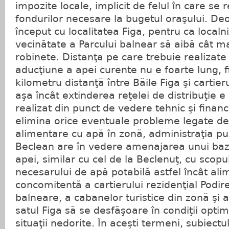
impozite locale, implicit de felul în care se
fondurilor necesare la bugetul oraşului. De
început cu localitatea Figa, pentru ca localni
vecinătate a Parcului balnear să aibă cât m
robinete. Distanţa pe care trebuie realizate 
aducţiune a apei curente nu e foarte lung, f
kilometru distanţă între Băile Figa şi cartie
aşa încât extinderea reţelei de distribuţie e
realizat din punct de vedere tehnic şi financi
elimina orice eventuale probleme legate de
alimentare cu apă în zonă, administraţia pub
Beclean are în vedere amenajarea unui baz
apei, similar cu cel de la Beclenuţ, cu scopu
necesarului de apă potabilă astfel încât al
concomitentă a cartierului rezidenţial Podirei
balneare, a cabanelor turistice din zonă şi a
satul Figa să se desfăşoare în condiţii opti
situaţii nedorite. În aceşti termeni, subiectu