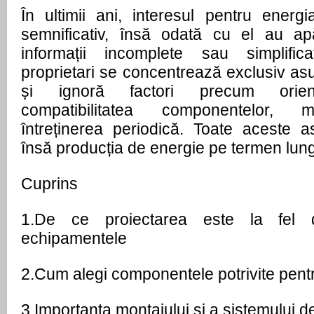
În ultimii ani, interesul pentru energi
semnificativ, însă odată cu el au ap
informații incomplete sau simplifica
proprietari se concentrează exclusiv asup
și ignoră factori precum orienta
compatibilitatea componentelor, m
întreținerea periodică. Toate aceste as
însă producția de energie pe termen lung
Cuprins
1.
De ce proiectarea este la fel d
echipamentele
2.
Cum alegi componentele potrivite pentru
3.
Importanța montajului și a sistemului d