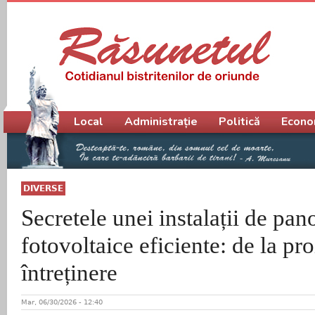
Meniu principal
Local
Administrație
Politică
Econo
DIVERSE
Secretele unei instalații de pan
fotovoltaice eficiente: de la pro
întreținere
Mar, 06/30/2026 - 12:40