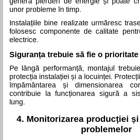
genera pierderi de energie și poate creș
unor probleme în timp.
Instalațiile bine realizate urmăresc tras
folosesc componente de calitate pentru
electrice.
Siguranța trebuie să fie o prioritate
Pe lângă performanță, montajul trebui
protecția instalației și a locuinței. Protecț
împământarea și dimensionarea corec
contribuie la funcționarea sigură a si
lung.
4. Monitorizarea producției și 
problemelor