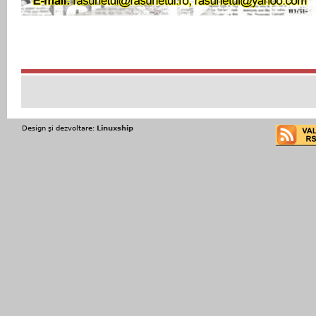
Design şi dezvoltare:
Linuxship