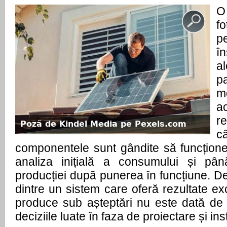
O
fo
p
î
a
pa
m
a
r
Poză de Kindel Media pe Pexels.com
c
componentele sunt gândite să funcțione
analiza inițială a consumului și până
producției după punerea în funcțiune. De 
dintre un sistem care oferă rezultate exc
produce sub așteptări nu este dată de 
deciziile luate în faza de proiectare și ins