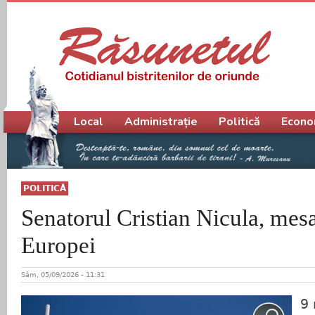
Meniu principal
Local
Administrație
Politică
Econo
POLITICĂ
Senatorul Cristian Nicula, mes
Europei
Sâm, 05/09/2026 - 11:31
9 