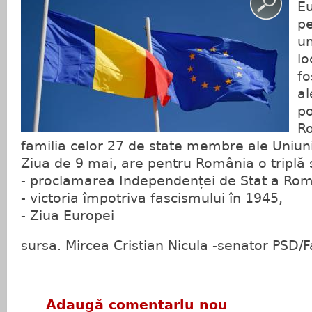
Eu
pe
un
lo
fo
al
po
Ro
familia celor 27 de state membre ale Uniun
Ziua de 9 mai, are pentru România o triplă 
- proclamarea Independenței de Stat a Rom
- victoria împotriva fascismului în 1945,
- Ziua Europei
sursa. Mircea Cristian Nicula -senator PSD/
Adaugă comentariu nou