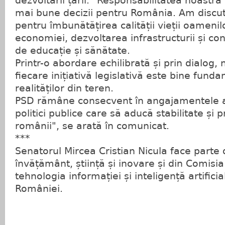
dezvoltării țării. "Responsabilitatea noastră
mai bune decizii pentru România. Am discuta
pentru îmbunătățirea calității vieții oamenil
economiei, dezvoltarea infrastructurii și co
de educație și sănătate.
Printr-o abordare echilibrată și prin dialog,
fiecare inițiativă legislativă este bine fun
realităților din teren.
PSD rămâne consecvent în angajamentele
politici publice care să aducă stabilitate și 
românii", se arată în comunicat.
***
Senatorul Mircea Cristian Nicula face parte
învățământ, știință și inovare și din Comisi
tehnologia informației și inteligență artifici
României.