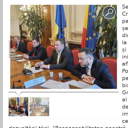
Se
Cr
pa
șe
di
la
și
in
af
Po
pa
bi
Gr
al
de
im
ce