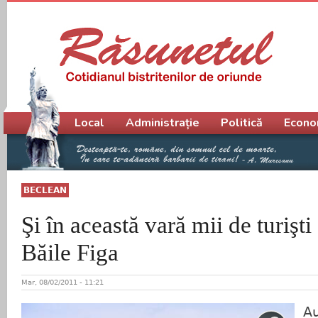
Meniu principal
Local
Administrație
Politică
Econo
BECLEAN
Şi în această vară mii de turişti
Băile Figa
Mar, 08/02/2011 - 11:21
Au