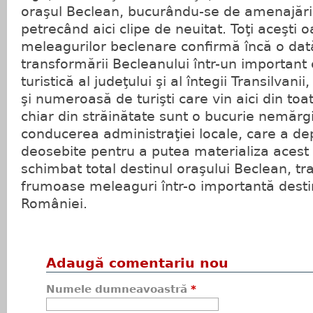
oraşul Beclean, bucurându-se de amenajările
petrecând aici clipe de neuitat. Toţi aceşti o
meleagurilor beclenare confirmă încă o dat
transformării Becleanului într-un important 
turistică al judeţului şi al întegii Transilvani
şi numeroasă de turişti care vin aici din toate
chiar din străinătate sunt o bucurie nemărg
conducerea administraţiei locale, care a de
deosebite pentru a putea materializa acest 
schimbat total destinul oraşului Beclean, 
frumoase meleaguri într-o importantă destin
României.
Adaugă comentariu nou
Numele dumneavoastră
*