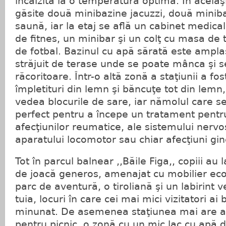
încalzită la o temperatură optimă. În acelaşi
găsite două minibazine jacuzzi, două miniba
saună, iar la etaj se află un cabinet medical
de fitnes, un minibar şi un colţ cu masa de 
de fotbal. Bazinul cu apă sărată este amplasa
străjuit de terase unde se poate mânca şi se
răcoritoare. Într-o altă zonă a staţiunii a fo
împletituri din lemn şi băncuţe tot din lemn
vedea blocurile de sare, iar nămolul care se
perfect pentru a începe un tratament pent
afecţiunilor reumatice, ale sistemului nervos
aparatului locomotor sau chiar afecţiuni gin
Tot în parcul balnear ,,Băile Figa,, copiii au 
de joacă generos, amenajat cu mobilier eco
parc de aventură, o tiroliană şi un labirint v
tuia, locuri în care cei mai mici vizitatori ai 
minunat. De asemenea staţiunea mai are am
pentru picnic, o zonă cu un mic lac cu apă 