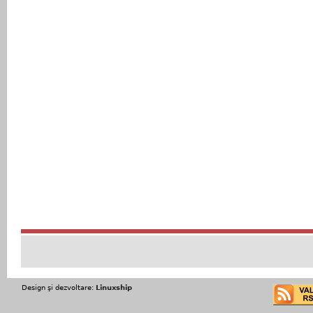
Design şi dezvoltare:
Linuxship