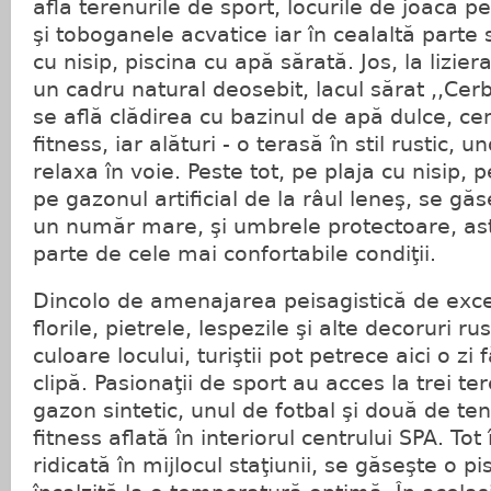
află terenurile de sport, locurile de joacă pe
şi toboganele acvatice iar în cealaltă parte
cu nisip, piscina cu apă sărată. Jos, la liziera
un cadru natural deosebit, lacul sărat ,,Cerbu
se află clădirea cu bazinul de apă dulce, cen
fitness, iar alături - o terasă în stil rustic, u
relaxa în voie. Peste tot, pe plaja cu nisip, p
pe gazonul artificial de la râul leneş, se găs
un număr mare, şi umbrele protectoare, astfe
parte de cele mai confortabile condiţii.
Dincolo de amenajarea peisagistică de exce
florile, pietrele, lespezile şi alte decoruri r
culoare locului, turiştii pot petrece aici o zi 
clipă. Pasionaţii de sport au acces la trei t
gazon sintetic, unul de fotbal şi două de teni
fitness aflată în interiorul centrului SPA. Tot
ridicată în mijlocul staţiunii, se găseşte o p