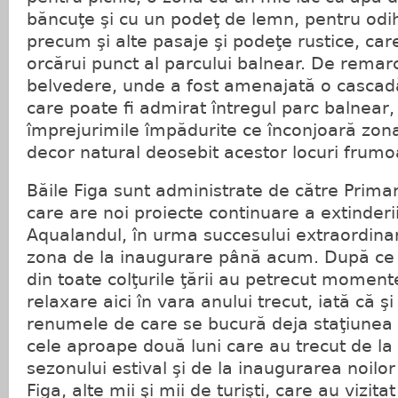
băncuţe şi cu un podeţ de lemn, pentru odih
precum şi alte pasaje şi podeţe rustice, car
orcărui punct al parcului balnear. De remarc
belvedere, unde a fost amenajată o cascadă a
care poate fi admirat întregul parc balnear
împrejurimile împădurite ce înconjoară zon
decor natural deosebit acestor locuri frumo
Băile Figa sunt administrate de către Primar
care are noi proiecte continuare a extinderi
Aqualandul, în urma succesului extraordina
zona de la inaugurare până acum. După ce ze
din toate colţurile ţării au petrecut moment
relaxare aici în vara anului trecut, iată că ş
renumele de care se bucură deja staţiunea B
cele aproape două luni care au trecut de l
sezonului estival şi de la inaugurarea noilo
Figa, alte mii şi mii de turişti, care au vizita