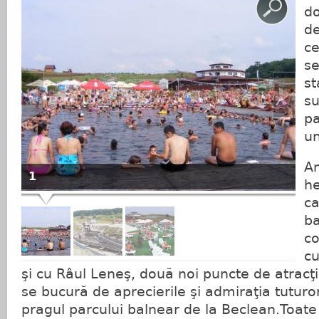
do
de
ce
se
st
su
pa
un
A
1
he
ca
ba
co
cu
şi cu Râul Leneş, două noi puncte de atracţie
se bucură de aprecierile şi admiraţia tuturor
pragul parcului balnear de la Beclean.Toate s