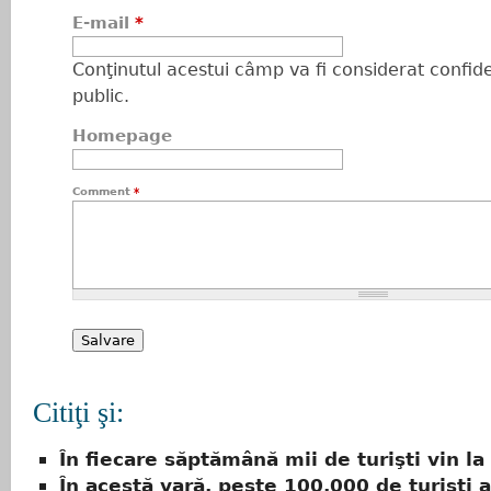
E-mail
*
Conţinutul acestui câmp va fi considerat confiden
public.
Homepage
Comment
*
Citiţi şi:
În fiecare săptămână mii de turişti vin la
În acestă vară, peste 100.000 de turişti 