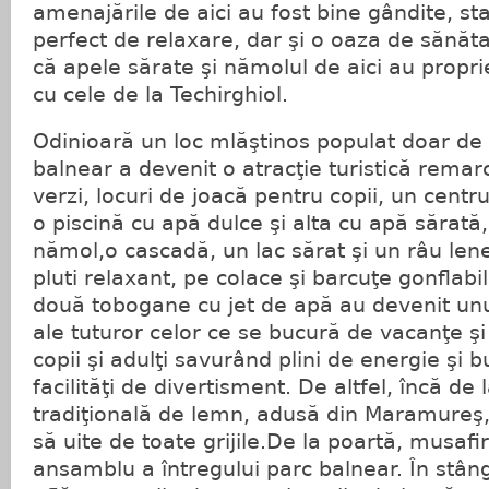
amenajările de aici au fost bine gândite, st
perfect de relaxare, dar şi o oaza de sănăt
că apele sărate şi nămolul de aici au propr
cu cele de la Techirghiol.
Odinioară un loc mlăştinos populat doar de
balnear a devenit o atracţie turistică remarc
verzi, locuri de joacă pentru copii, un centr
o piscină cu apă dulce şi alta cu apă sărată,
nămol,o cascadă, un lac sărat şi un râu leneş
pluti relaxant, pe colace şi barcuţe gonfla
două tobogane cu jet de apă au devenit unul
ale tuturor celor ce se bucură de vacanţe şi 
copii şi adulţi savurând plini de energie şi 
facilităţi de divertisment. De altfel, încă de
tradiţională de lemn, adusă din Maramureş, t
să uite de toate grijile.De la poartă, musafi
ansamblu a întregului parc balnear. În stâng