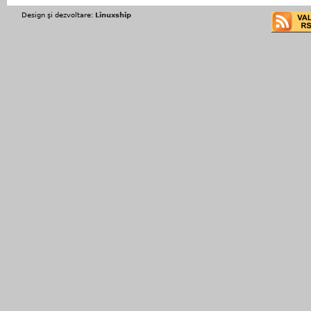
Design şi dezvoltare:
Linuxship