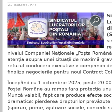
Mie, 10/01/2025 - 15:12
S
Lu
d
(
si
re
nivelul Companiei Naționale „Poșta Română”
atenția asupra unei situații de maximă grav
refuzul conducerii executive a companiei de
finaliza negocierile pentru noul Contract Co
Începând cu 1 octombrie 2025, peste 20.000 
Poștei Române au rămas fără protecția unui
Muncă valabil, fapt care produce efecte soc
dramatice: pierderea drepturilor prevăzute
(sporuri, prime, ajutoare sociale, concedii 