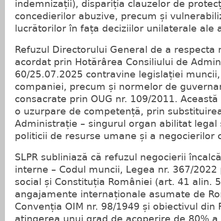
indemnizații), dispariția clauzelor de protec
concedierilor abuzive, precum și vulnerabil
lucrătorilor în fața deciziilor unilaterale ale
Refuzul Directorului General de a respecta
acordat prin Hotărârea Consiliului de Admini
60/25.07.2025 contravine legislației muncii, 
companiei, precum și normelor de guvernan
consacrate prin OUG nr. 109/2011. Această 
o uzurpare de competență, prin substituirea
Administrație – singurul organ abilitat legal 
politicii de resurse umane și a negocierilor 
SLPR subliniază că refuzul negocierii încalc
interne – Codul muncii, Legea nr. 367/2022 
social și Constituția României (art. 41 alin. 5)
angajamente internaționale asumate de Rom
Convenția OIM nr. 98/1949 și obiectivul din
atingerea unui grad de acoperire de 80% a s