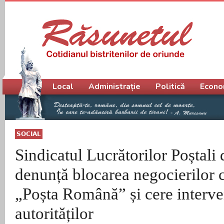
Meniu principal
Local
Administrație
Politică
Econo
SOCIAL
Sindicatul Lucrătorilor Poștal
denunță blocarea negocierilor 
„Poșta Română” și cere interve
autorităților