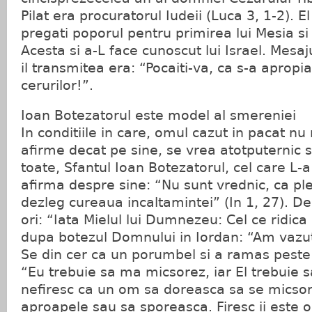
Pilat era procuratorul Iudeii (Luca 3, 1-2). 
pregati poporul pentru primirea lui Mesia si
Acesta si a-L face cunoscut lui Israel. Mesaj
il transmitea era: “Pocaiti-va, ca s-a apropi
cerurilor!”.
Ioan Botezatorul este model al smereniei
In conditiile in care, omul cazut in pacat n
afirme decat pe sine, se vrea atotputernic s
toate, Sfantul Ioan Botezatorul, cel care L-a
afirma despre sine: “Nu sunt vrednic, ca pl
dezleg cureaua incaltamintei” (In 1, 27). D
ori: “Iata Mielul lui Dumnezeu: Cel ce ridica 
dupa botezul Domnului in Iordan: “Am vazu
Se din cer ca un porumbel si a ramas peste 
“Eu trebuie sa ma micsorez, iar El trebuie 
nefiresc ca un om sa doreasca sa se micsor
aproapele sau sa sporeasca. Firesc ii este o