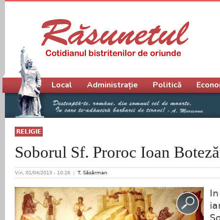
Meniu principal
Local
Administrație
Politică
Econo
RELIGIE
Soborul Sf. Proroc Ioan Boteză
Vin, 01/04/2013 - 10:26
T. Săsărman
In
ia
So