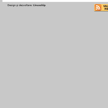
Design şi dezvoltare:
Linuxship