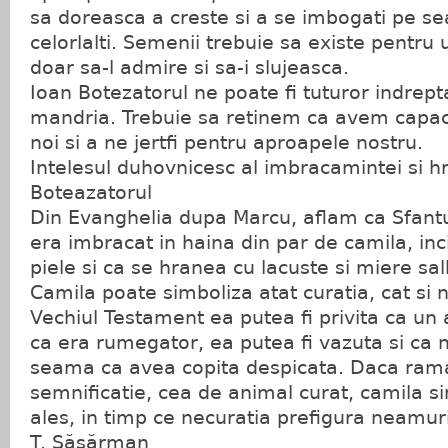
sa doreasca a creste si a se imbogati pe s
celorlalti. Semenii trebuie sa existe pentru
doar sa-l admire si sa-i slujeasca.
Ioan Botezatorul ne poate fi tuturor indrepta
mandria. Trebuie sa retinem ca avem capaci
noi si a ne jertfi pentru aproapele nostru.
Intelesul duhovnicesc al imbracamintei si hr
Boteazatorul
Din Evanghelia dupa Marcu, aflam ca Sfantu
era imbracat in haina din par de camila, inc
piele si ca se hranea cu lacuste si miere sal
Camila poate simboliza atat curatia, cat si 
Vechiul Testament ea putea fi privita ca un
ca era rumegator, ea putea fi vazuta si ca 
seama ca avea copita despicata. Daca ra
semnificatie, cea de animal curat, camila s
ales, in timp ce necuratia prefigura neamur
T. Săsărman