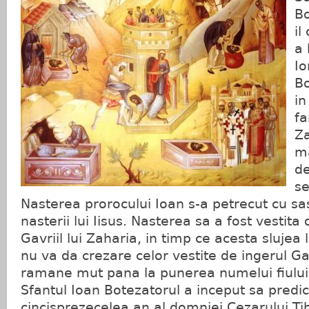
Bo
il
a 
Io
Bo
in
fa
Za
m
d
se
Nasterea prorocului Ioan s-a petrecut cu sas
nasterii lui Iisus. Nasterea sa a fost vestita
Gavriil lui Zaharia, in timp ce acesta slujea
nu va da crezare celor vestite de ingerul Ga
ramane mut pana la punerea numelui fiului
Sfantul Ioan Botezatorul a inceput sa predic
cincisprezecelea an al domniei Cezarului Ti