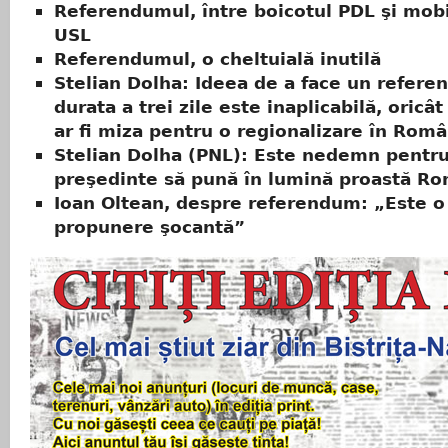
Referendumul, între boicotul PDL şi mobi
USL
Referendumul, o cheltuială inutilă
Stelian Dolha: Ideea de a face un refer
durata a trei zile este inaplicabilă, oricâ
ar fi miza pentru o regionalizare în Româ
Stelian Dolha (PNL): Este nedemn pentr
preşedinte să pună în lumină proastă R
Ioan Oltean, despre referendum: „Este o
propunere şocantă”