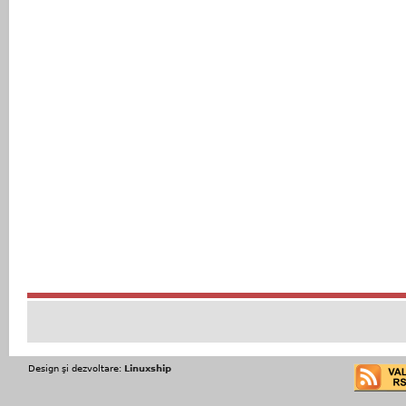
Design şi dezvoltare:
Linuxship