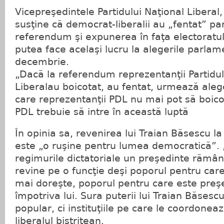
Vicepreşedintele Partidului Naţional Liberal,
susţine că democrat-liberalii au „fentat” par
referendum şi expunerea în faţa electoratul
putea face acelaşi lucru la alegerile parlam
decembrie.
„Dacă la referendum reprezentanţii Partidu
Liberalau boicotat, au fentat, urmează aleg
care reprezentanţii PDL nu mai pot să boico
PDL trebuie să intre în această luptă
În opinia sa, revenirea lui Traian Băsescu la
este „o ruşine pentru lumea democratică”. 
regimurile dictatoriale un preşedinte rămân
revine pe o funcţie deşi poporul pentru care
mai doreşte, poporul pentru care este preş
împotriva lui. Sura puterii lui Traian Băsesc
popular, ci instituţiile pe care le coordonea
liberalul bistriţean.