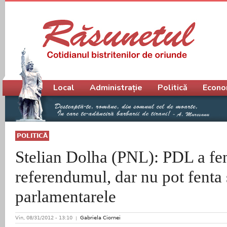
Meniu principal
Local
Administrație
Politică
Econo
POLITICĂ
Stelian Dolha (PNL): PDL a fen
referendumul, dar nu pot fenta 
parlamentarele
Vin, 08/31/2012 - 13:10
Gabriela Ciornei