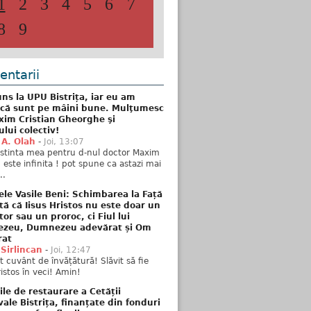
1
2
3
4
5
6
7
8
9
ntarii
ns la UPU Bistrița, iar eu am
 că sunt pe mâini bune. Mulţumesc
xim Cristian Gheorghe şi
ului colectiv!
 A. Olah
-
Joi, 13:07
stinta mea pentru d-nul doctor Maxim
n este infinita ! pot spune ca astazi mai
..
ele Vasile Beni: Schimbarea la Față
tă că Iisus Hristos nu este doar un
tor sau un proroc, ci Fiul lui
zeu, Dumnezeu adevărat și Om
rat
 Sirlincan
-
Joi, 12:47
 cuvânt de învățătură! Slăvit să fie
ristos în veci! Amin!
ile de restaurare a Cetății
ale Bistrița, finanțate din fonduri