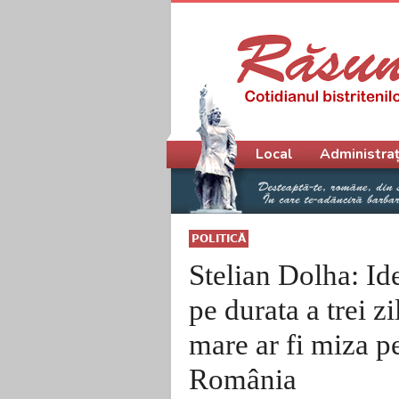
Meniu principal
Local
Administraț
POLITICĂ
Stelian Dolha: Id
pe durata a trei zi
mare ar fi miza p
România