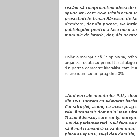
riscăm să compromitem ideea de r
spune INS care ne-a trimis acum to
preşedintele Traian Băsescu, de fa
demitere, dar din păcate, s-a întâ
politologilor pentru a face noi manu
manuale de istorie, dar, din păcat
Dolha a mai spus că, în opinia sa, refe
organizat odată cu primul tur al alegeril
din partea democrat-liberalilor care le
referendum cu un prag de 50%.
,,
Aud voci ale membrilor PDL, chiar 
din USL suntem cu adevărat bărba
Constituţiei, acum, cu acest prag
zile. Îi transmit domnului Ioan Ol
Traian Băsescu, care tot îşi doreş
300 de parlamentari. Să-l facă de m
să îi mai transmită ceva domnului 
place să spună, să-şi dea demisia