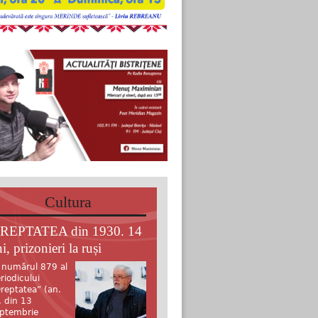
Cultura
REPTATEA din 1930. 14
i, prizonieri la ruși
 numărul 879 al
riodicului
reptatea” (an.
, din 13
ptembrie