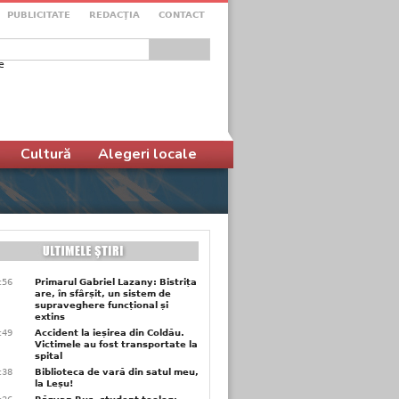
PUBLICITATE
REDACŢIA
CONTACT
e
ular de căutare
Cultură
Alegeri locale
9:56
Primarul Gabriel Lazany: Bistrița
are, în sfârșit, un sistem de
supraveghere funcțional și
extins
9:49
Accident la ieșirea din Coldău.
Victimele au fost transportate la
spital
9:38
Biblioteca de vară din satul meu,
la Leșu!