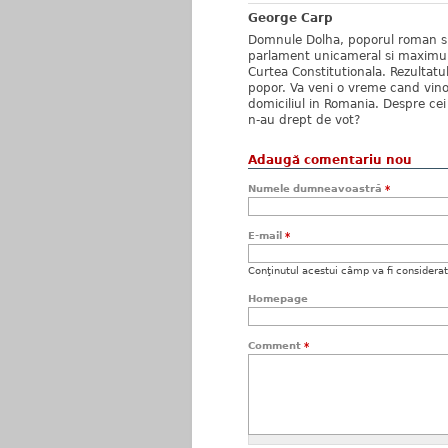
George Carp
Domnule Dolha, poporul roman si-
parlament unicameral si maximum
Curtea Constitutionala. Rezultatu
popor. Va veni o vreme cand vinov
domiciliul in Romania. Despre cei 
n-au drept de vot?
Adaugă comentariu nou
Numele dumneavoastră
*
E-mail
*
Conţinutul acestui câmp va fi considerat c
Homepage
Comment
*