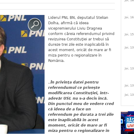
Joi, 1
Liderul PNL BN, deputatul Stelian
Joi, 1
Dolha, afirmă că ideea
vicepremierului Liviu Dragnea
conform căreia referendumul privind
Joi, 1
revizuirea Constituţiei ar trebui să
dureze trei zile este inaplicabilă în
Joi, 1
acest moment, oricât de mare ar fi
miza pentru o regionalizare în
România.
Joi, 1
,,
În privinţa datei pentru
Joi, 1
referendumul ce priveşte
modificarea Constituţiei, într-
Joi, 1
adevăr USL nu s-a decis încă.
Din punctul meu de vedere cred
că ideea de a face un
referendum pe durata a trei zile
este inaplicabilă în acest
moment, oricât de mare ar fi
miza pentru o regionalizare în