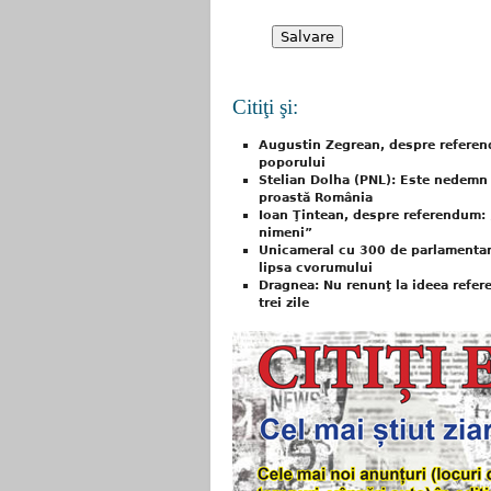
Citiţi şi:
Augustin Zegrean, despre referen
poporului
Stelian Dolha (PNL): Este nedemn
proastă România
Ioan Ţintean, despre referendum: 
nimeni”
Unicameral cu 300 de parlamentari.
lipsa cvorumului
Dragnea: Nu renunţ la ideea refer
trei zile