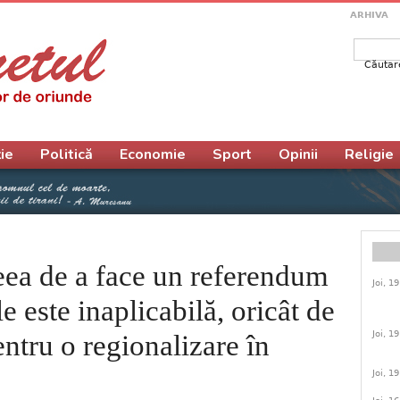
ARHIVA
Căutar
Form
ie
Politică
Economie
Sport
Opinii
Religie
eea de a face un referendum
Joi, 1
le este inaplicabilă, oricât de
Joi, 1
entru o regionalizare în
Joi, 1