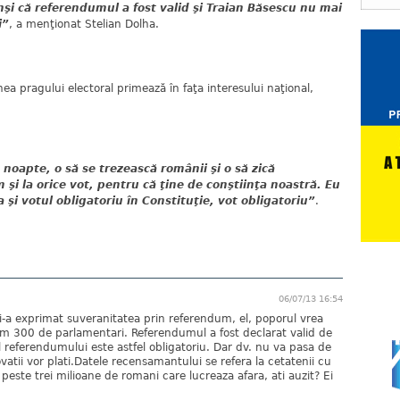
inşi că referendumul a fost valid şi Traian Băsescu nu mai
i”
, a menţionat Stelian Dolha.
nea pragului electoral primează în faţa interesului naţional,
noapte, o să se trezească românii şi o să zică
m şi la orice vot, pentru că ţine de conştiinţa noastră. Eu
şi votul obligatoriu în Constituţie, vot obligatoriu”
.
06/07/13 16:54
a exprimat suveranitatea prin referendum, el, poporul vrea
 300 de parlamentari. Referendumul a fost declarat valid de
l referendumului este astfel obligatoriu. Dar dv. nu va pasa de
atii vor plati.Datele recensamantului se refera la cetatenii cu
peste trei milioane de romani care lucreaza afara, ati auzit? Ei