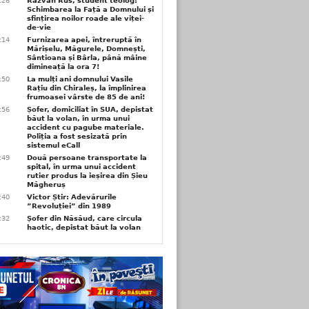
6:26
Răzvan Rus, student teolog:
Schimbarea la Față a Domnului și
sfințirea noilor roade ale viței-
de-vie
6:14
Furnizarea apei, întreruptă în
Mărișelu, Măgurele, Domnești,
Sântioana și Bârla, până mâine
dimineață la ora 7!
5:50
La mulți ani domnului Vasile
Rațiu din Chiraleș, la împlinirea
frumoasei vârste de 85 de ani!
3:56
Șofer, domiciliat în SUA, depistat
băut la volan, în urma unui
accident cu pagube materiale.
Poliția a fost sesizată prin
sistemul eCall
3:49
Două persoane transportate la
spital, în urma unui accident
rutier produs la ieșirea din Șieu
Măgheruș
3:40
Victor Știr: Adevărurile
”Revoluției” din 1989
3:32
Șofer din Năsăud, care circula
haotic, depistat băut la volan