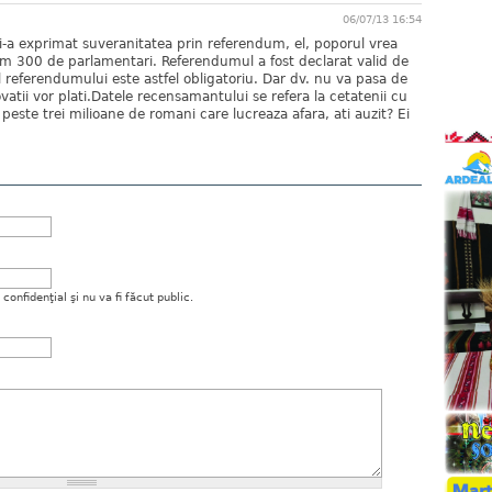
06/07/13 16:54
a exprimat suveranitatea prin referendum, el, poporul vrea
 300 de parlamentari. Referendumul a fost declarat valid de
l referendumului este astfel obligatoriu. Dar dv. nu va pasa de
atii vor plati.Datele recensamantului se refera la cetatenii cu
peste trei milioane de romani care lucreaza afara, ati auzit? Ei
onfidenţial şi nu va fi făcut public.