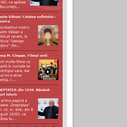
30), ce apărea
 București...
xim Vălean: Cetatea sufletului -
serica
ncitadinul nostru
xim Vălean a
blicat recent, la
itura "George
şbuc" din...
ena M. Cîmpan. Filmul verii
nt multe filme ce
artă în numele lor
otimpul vara, dar
ul mi-a atras
enția, l-...
REPTATEA din 1930. Năsăud-
urt istoric
 prima pagină a
zetei „Dreptatea”
n. IV, nr. 846, din 8
gust 1930), ce
ărea la...