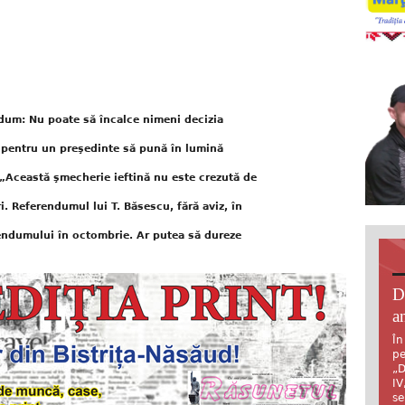
dum: Nu poate să încalce nimeni decizia
 pentru un preşedinte să pună în lumină
„Această şmecherie ieftină nu este crezută de
 Referendumul lui T. Băsescu, fără aviz, în
endumului în octombrie. Ar putea să dureze
D
an
În
pe
„D
IV
se