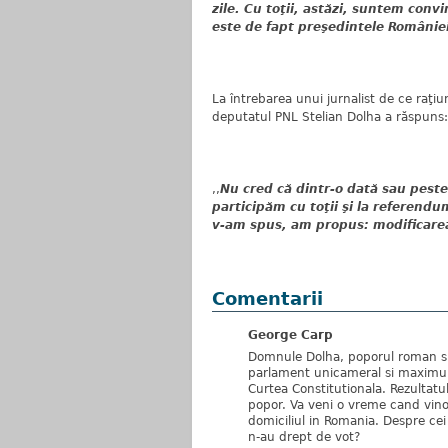
zile. Cu toţii, astăzi, suntem conv
este de fapt preşedintele Românie
La întrebarea unui jurnalist de ce raţiu
deputatul PNL Stelian Dolha a răspuns:
,,
Nu cred că dintr-o dată sau peste 
participăm cu toţii şi la referendu
v-am spus, am propus: modificarea 
Comentarii
George Carp
Domnule Dolha, poporul roman si-
parlament unicameral si maximum
Curtea Constitutionala. Rezultatu
popor. Va veni o vreme cand vinov
domiciliul in Romania. Despre cei 
n-au drept de vot?