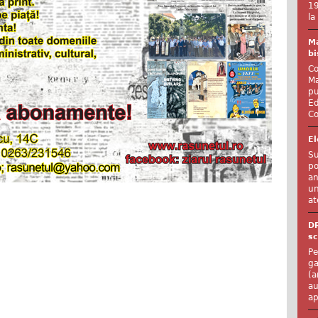
19
la
Ma
bi
Co
Ma
pu
Ed
Co
El
Su
po
an
un
at
D
sc
Pe
ga
(a
au
ap