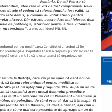
România. De ce? Pentru că
eferendum, idee care în 2012 a fost compromisă. Ne-o
ate datele şi vedem că referendumul a fost valid, că
cto este demis, şi românii au votat atunci pentru
mplat altceva. Din păcate, aceste date mai folosesc doar
ale de politologie, istoricilor pentru a face viitoarele
e, nu românilor”,
a precizat liderul PNL BN.
rendumul pentru modificarea Constituţiei ar trebui să fie
or prezidenţiale. Deputatul liberal a răspuns şi criticilor venite
 impută celor din USL că le este teamă să organizeze un
aici de la Bistriţa, care vin şi ne spun că dacă noi cei
ţi, să facem referendumul pentru modificarea
 de 50% şi să nu aşteptăm pragul de 30%, după un an de
tean să transmită acest mesaj domnului preşedinte
te aşa mult un referendum cel cu Parlament unicameral şi
âine, de poimâine, de când vrea el, dar să îl înceapă. Şi
preşedinte Traian Băsescu, că dacă e bărbat, aşa cum îi
, pentru că nu mai este preşedinte de aproape un an de