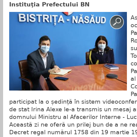
Instituţia Prefectului BN
As
oc
Pa
R
su
To
co
Pa
al
C
P
participat la o ședință în sistem videoconfe
de stat Irina Alexe le-a transmis un mesaj 
domnului Ministru al Afacerilor Interne - Lu
Această zi ne oferă un prilej bun de a ne re
Decret regal numărul 1758 din 19 martie 19