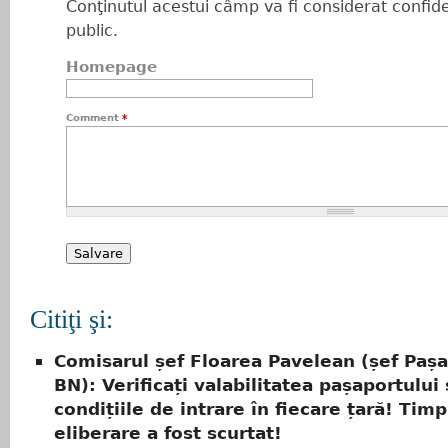
Conţinutul acestui câmp va fi considerat confiden
public.
Homepage
Comment
*
Citiţi şi:
Comisarul șef Floarea Pavelean (șef Paș
BN): Verificați valabilitatea pașaportului 
condițiile de intrare în fiecare țară! Tim
eliberare a fost scurtat!