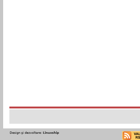
Design şi dezvoltare:
Linuxship