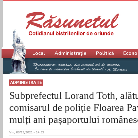
Meniu principal
Local
Administrație
Politică
Econo
ADMINISTRAŢIE
Subprefectul Lorand Toth, alătu
comisarul de poliție Floarea P
mulți ani pașaportului românes
Vin, 03/19/2021 - 14:55