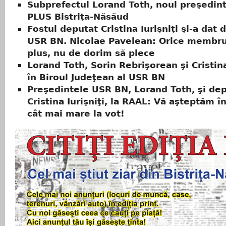
Subprefectul Lorand Toth, noul preşedin
PLUS Bistriţa-Năsăud
Fostul deputat Cristina Iurişniţi şi-a dat 
USR BN. Nicolae Pavelean: Orice membru
plus, nu de dorim să plece
Lorand Toth, Sorin Rebrişorean şi Cristina 
în Biroul Judeţean al USR BN
Preşedintele USR BN, Lorand Toth, şi dep
Cristina Iurişniţi, la RAAL: Vă aşteptăm 
cât mai mare la vot!