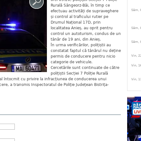
Rurală Sângeorz-Băi, în timp ce
Sâm, 
efectuau activități de supraveghere
și control al traficului rutier pe
Drumul Național 17D, prin
localitatea Anieș, au oprit pentru
Sâm, 
control un autoturism, condus de un
tânăr de 19 ani, din Anieș.
Sâm, 
În urma verificărilor, polițiștii au
constatat faptul că tânărul nu deține
Vin, 2
permis de conducere pentru nicio
categorie de vehicule.
Vin, 1
Cercetările sunt continuate de către
polițiștii Secției 7 Poliție Rurală
l întocmit cu privire la infracțiunea de conducerea unui
Vin, 1
re, a transmis Inspectoratul de Poliție Județean Bistrița-