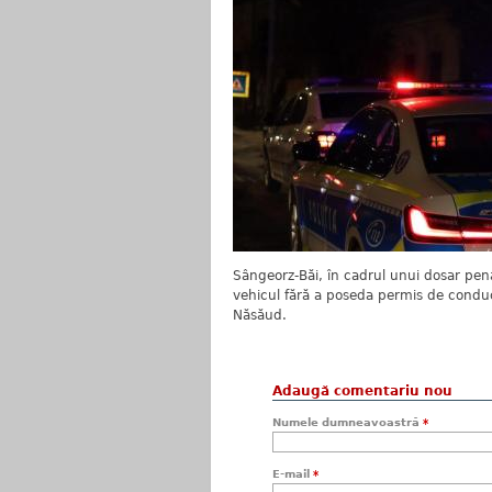
Sângeorz-Băi, în cadrul unui dosar pena
vehicul fără a poseda permis de conduce
Năsăud.
Adaugă comentariu nou
Numele dumneavoastră
*
E-mail
*