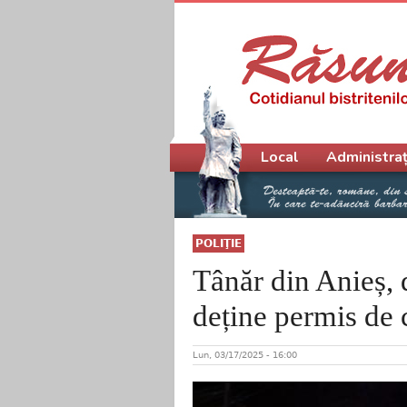
Meniu principal
Local
Administraț
POLIŢIE
Tânăr din Anieș, d
deține permis de
Lun, 03/17/2025 - 16:00