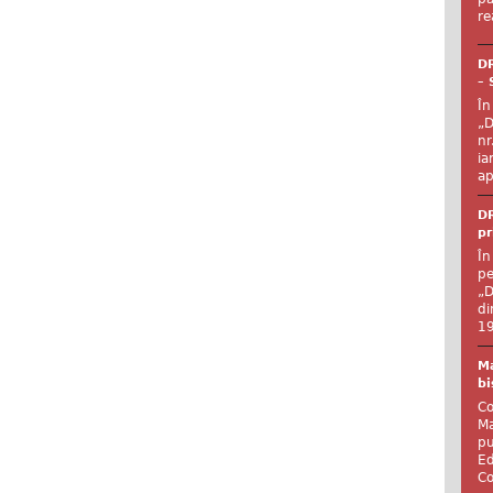
re
DR
– 
În
„D
nr
ia
ap
DR
pr
În
pe
„D
di
19
Ma
bi
Co
Ma
pu
Ed
Co