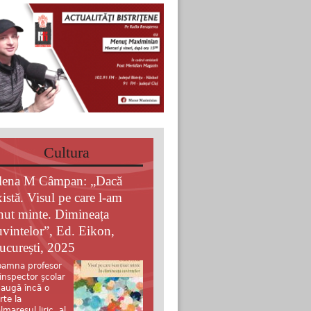
Cultura
lena M Câmpan: „Dacă
xistă. Visul pe care l-am
inut minte. Dimineața
uvintelor”, Ed. Eikon,
ucurești, 2025
amna profesor
 inspector școlar
augă încă o
rte la
lmaresul liric al