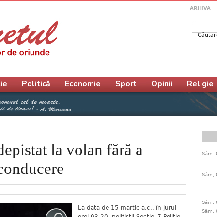
ARHIVA
Căutar
Form
ie
Politică
Economie
Sport
Opinii
Religie
epistat la volan fără a
Sâm, 
 conducere
Sâm, 
Sâm, 
La data de 15 martie a.c., în jurul
Sâm, 
orei 03.20, polițiștii Secției 7 Poliție