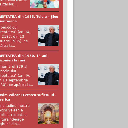
alizărilor...
EPTATEA din 1935. Telciu - Șieu
Sântioana
 periodicul
reptatea” (an. IX,
. 2187, din 13
nuarie 1935), ce
ărea la...
EPTATEA din 1930. 14 ani,
izonieri la ruși
 numărul 879 al
riodicului
reptatea” (an. IV,
n 13 septembrie
30), ce apărea la...
xim Vălean: Cetatea sufletului -
serica
ncitadinul nostru
xim Vălean a
blicat recent, la
itura "George
şbuc" din...