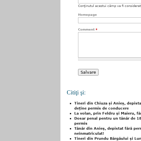
Conţinutul acestui câmp va fi considerat c
Homepage
Comment
*
Citiţi şi:
Tineri din Chiuza și Anieș, depist
deține permis de conducere
La volan, prin Feldru şi Maieru, f
Dosar penal pentru un tânăr de 18
permis
Tânăr din Anieş, depistat fără per
neînmatriculat!
Tineri din Prundu Bârgăului şi Lunc