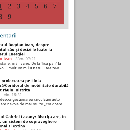
1
2
3
4
5
6
7
8
9
ntarii
atul Bogdan Ivan, despre
ul său și deciziile luate la
erul Energiei
n Ivan
-
Sâm, 07:21
dane, măi Ivane, De la Tisa pân’ la
Noi îi mulțumim lui nașul Care te-a
 proiectarea pe Linia
ră/Coridorul de mobilitate durabilă
t râului Bistrița
u
-
Vin, 15:31
descongestionarea circulatiei auto
a are nevoie de mai multe „coridoare
ul Gabriel Lazany: Bistrița are, în
t, un sistem de supraveghere
onal și extins