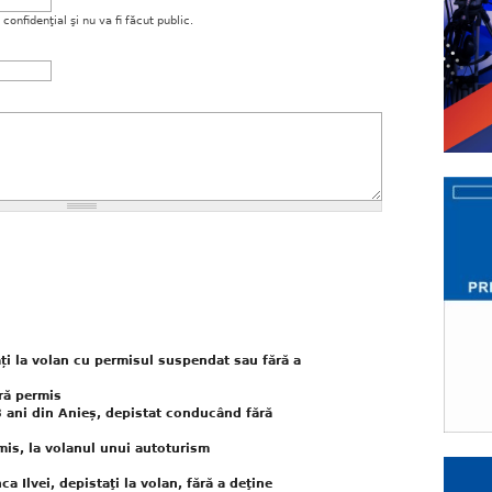
onfidenţial şi nu va fi făcut public.
ați la volan cu permisul suspendat sau fără a
ără permis
 ani din Anieș, depistat conducând fără
mis, la volanul unui autoturism
a Ilvei, depistaţi la volan, fără a deţine