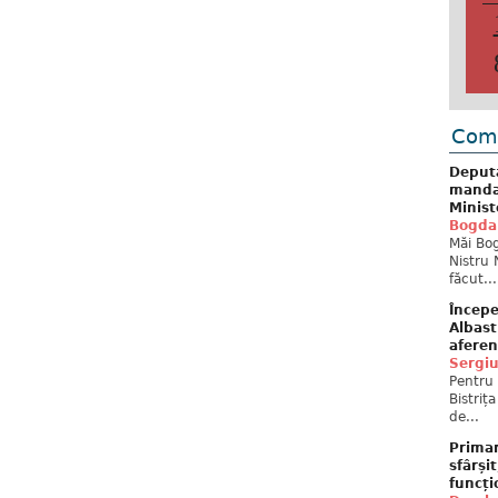
Come
Deput
mandat
Minist
Bogda
Măi Bog
Nistru 
făcut...
Începe
Albast
aferen
Sergi
Pentru 
Bistriț
de...
Primar
sfârși
funcți