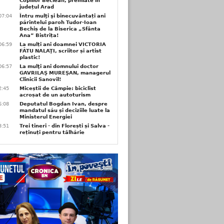
Copiilor Beclean, premiate in
județul Arad
07:04
Întru mulţi şi binecuvântați ani
părintelui paroh Tudor-Ioan
Bechiș de la Biserica „Sfânta
Ana” Bistrița!
06:59
La mulți ani doamnei VICTORIA
FĂTU NALAŢI, scriitor și artist
plastic!
06:57
La mulţi ani domnului doctor
GAVRILAŞ MUREŞAN, managerul
Clinicii Sanovil!
2:45
Miceștii de Câmpie: biciclist
acroșat de un autoturism
6:08
Deputatul Bogdan Ivan, despre
mandatul său și deciziile luate la
Ministerul Energiei
3:51
Trei tineri - din Florești și Salva -
reținuți pentru tâlhărie