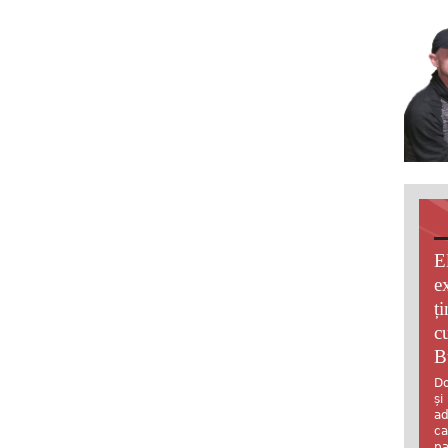
E
e
ț
c
B
Do
și
ad
ca
pa