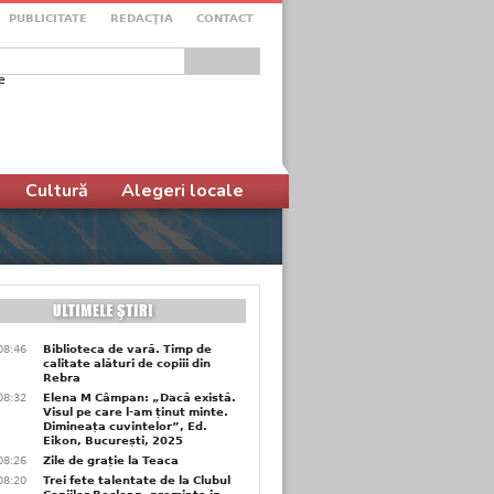
PUBLICITATE
REDACŢIA
CONTACT
e
ular de căutare
Cultură
Alegeri locale
08:46
Biblioteca de vară. Timp de
calitate alături de copiii din
Rebra
08:32
Elena M Câmpan: „Dacă există.
Visul pe care l-am ținut minte.
Dimineața cuvintelor”, Ed.
Eikon, București, 2025
08:26
Zile de grație la Teaca
08:20
Trei fete talentate de la Clubul