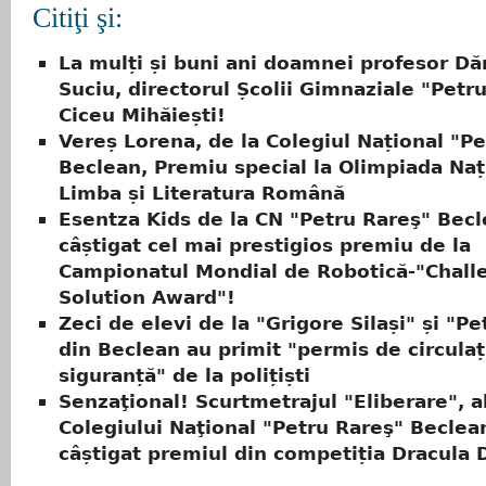
Citiţi şi:
La mulți și buni ani doamnei profesor Dă
Suciu, directorul Școlii Gimnaziale "Petr
Ciceu Mihăiești!
Vereș Lorena, de la Colegiul Național "P
Beclean, Premiu special la Olimpiada Naț
Limba și Literatura Română
Esentza Kids de la CN "Petru Rareş" Becl
câștigat cel mai prestigios premiu de la
Campionatul Mondial de Robotică-"Chall
Solution Award"!
Zeci de elevi de la "Grigore Silași" și "P
din Beclean au primit "permis de circulaț
siguranță" de la polițiști
Senzaţional! Scurtmetrajul "Eliberare", al
Colegiului Naţional "Petru Rareş" Beclea
câștigat premiul din competiția Dracula D