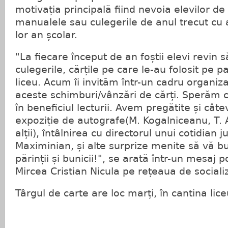
motivația principală fiind nevoia elevilor d
manualele sau culegerile de anul trecut cu a
lor an școlar.
"La fiecare început de an foștii elevi revin s
culegerile, cărțile pe care le-au folosit pe p
liceu. Acum îi invităm într-un cadru organiz
aceste schimburi/vânzări de cărți. Sperăm ca
în beneficiul lecturii. Avem pregătite și cât
expoziție de autografe(M. Kogalniceanu, T. A
alții), întâlnirea cu directorul unui cotidian
Maximinian, și alte surprize menite să vă bu
părinții și bunicii!", se arată într-un mesaj 
Mircea Cristian Nicula pe rețeaua de social
Târgul de carte are loc marți, în cantina lice