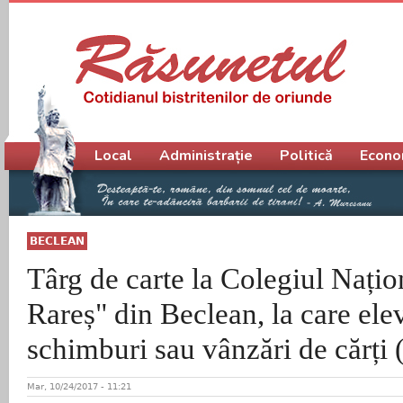
Meniu principal
Local
Administrație
Politică
Econo
BECLEAN
Târg de carte la Colegiul Națio
Rareș" din Beclean, la care elev
schimburi sau vânzări de cărț
Mar, 10/24/2017 - 11:21