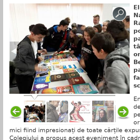
El
N
R
po
p
t
o
B
pa
fa
s
En
de
pe
or
mici fiind impresionați de toate cărțile ex
Colegiului a propus acest eveniment în cadrul