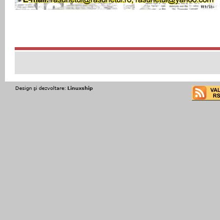
Design şi dezvoltare:
Linuxship