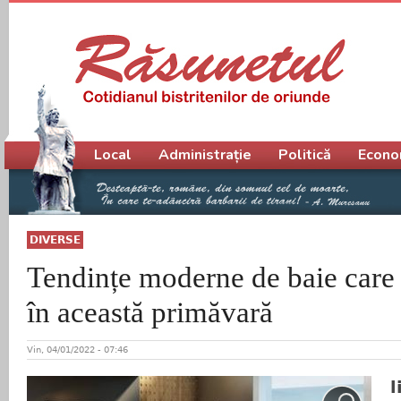
Meniu principal
Local
Administrație
Politică
Econo
DIVERSE
Tendințe moderne de baie care 
în această primăvară
Vin, 04/01/2022 - 07:46
l