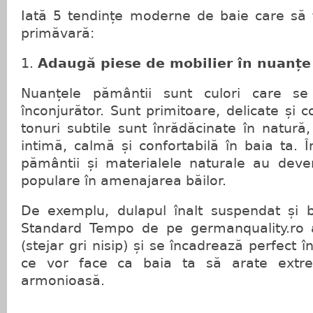
Iată 5 tendințe moderne de baie care să t
primăvară:
Adaugă piese de mobilier în nuanțe
Nuanțele pământii sunt culori care se
înconjurător. Sunt primitoare, delicate și
tonuri subtile sunt înrădăcinate în natur
intimă, calmă și confortabilă în baia ta. În
pământii și materialele naturale au deve
populare în amenajarea băilor.
De exemplu, dulapul înalt suspendat și 
Standard Tempo de pe germanquality.ro a
(stejar gri nisip) și se încadrează perfect î
ce vor face ca baia ta să arate extre
armonioasă.