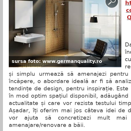
h
c
Q
D
î
cu
sursa foto: www.germanquality.ro
re
și simplu urmează să amenajezi pentru
încăpere, o abordare ideală ar fi să anali
tendințe de design, pentru inspirație. Este 
în mod optim spațiul disponibil, adăugând
actualitate și care vor rezista testului timp
Așadar, îți oferim mai jos câteva idei de 
vor ajuta să concretizezi mult mai 
amenajare/renovare a băii.