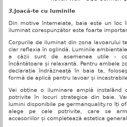
3.
Joacă-te cu luminile
Din motive întemeiate, baia este un loc 
iluminat corespunzător este foarte importan
Corpurile de iluminat din zona lavoarului te
clar reflexia în oglindă. Luminile ambiental
a căzii sunt de asemenea utile - co
încântătoare și relaxantă. Pentru ambele zo
declarație îndrăzneață în baia ta, folos
formă de aplică pentru lavoar și incastrabil
Vei obține o iluminare amplă instalând c
potrivite în locuri strategice din baie. V
lumini disponibile pe germanquality.ro îți of
alege pe cele potrivite, care se arm
accesoriilor și completează estetica general