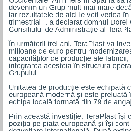
Occidentale. Am mers în Spania să fa
devenim un Grup mult mai mare decâ
iar rezultatele de aici le veți vedea î
trimestrial.”, a declarat domnul Dorel
Consiliului de Administrație al TeraPl
În următorii trei ani, TeraPlast va inv
milioane de euro pentru modernizarea
capacităților de producție ale fabricii
integrarea acesteia în structura opera
Grupului.
Unitatea de producție este echipată 
europeană modernă și este preluată
echipa locală formată din 79 de angaj
Prin această investiție, TeraPlast își
poziția pe piața europeană și își cont
dezvoltare internațională. După extin