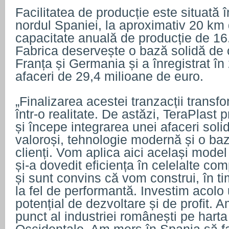
Facilitatea de producție este situată 
nordul Spaniei, la aproximativ 20 km 
capacitate anuală de producție de 16
Fabrica deservește o bază solidă de c
Franța și Germania și a înregistrat în
afaceri de 29,4 milioane de euro.
„Finalizarea acestei tranzacții transf
într-o realitate. De astăzi, TeraPlast
și începe integrarea unei afaceri sol
valoroși, tehnologie modernă și o ba
clienți. Vom aplica aici același mode
și-a dovedit eficiența în celelalte co
și sunt convins că vom construi, în t
la fel de performantă. Investim acol
potențial de dezvoltare și de profit. 
punct al industriei românești pe hart