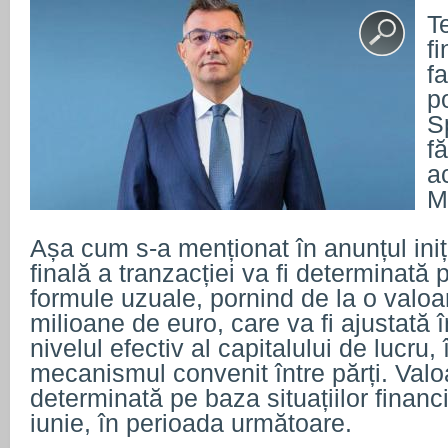
T
fi
fa
po
S
f
a
M
Așa cum s-a menționat în anunțul iniț
finală a tranzacției va fi determinată
formule uzuale, pornind de la o valo
milioane de euro, care va fi ajustată î
nivelul efectiv al capitalului de lucru,
mecanismul convenit între părți. Valoa
determinată pe baza situațiilor financ
iunie, în perioada următoare.