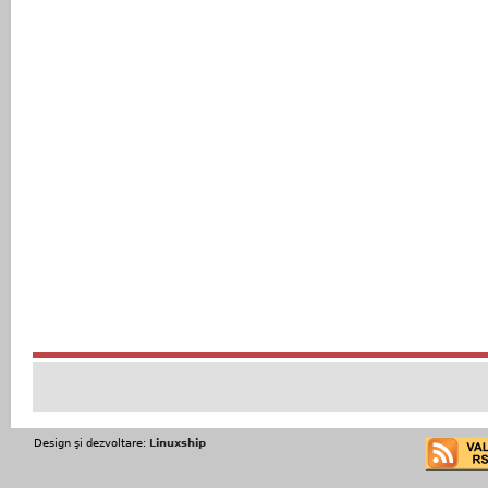
Design şi dezvoltare:
Linuxship