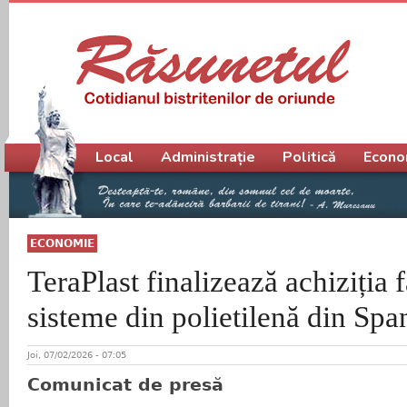
Meniu principal
Local
Administrație
Politică
Econo
ECONOMIE
TeraPlast finalizează achiziția f
sisteme din polietilenă din Spa
Joi, 07/02/2026 - 07:05
Comunicat de presă