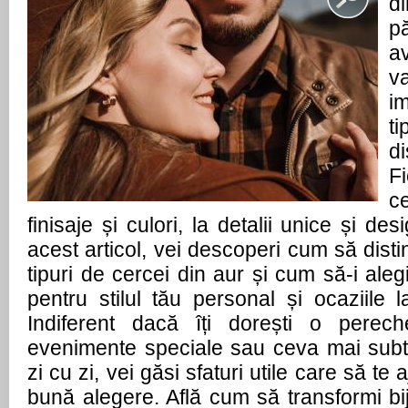
di
p
a
va
i
t
d
F
c
finisaje și culori, la detalii unice și des
acest articol, vei descoperi cum să distin
tipuri de cercei din aur și cum să-i alegi
pentru stilul tău personal și ocaziile l
Indiferent dacă îți dorești o perec
evenimente speciale sau ceva mai subtil
zi cu zi, vei găsi sfaturi utile care să te
bună alegere. Află cum să transformi biju