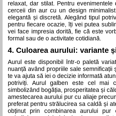
relaxat, dar stilat. Pentru evenimentele 
cerceii din aur cu un design minimalist
elegantă și discretă. Alegând tipul potri
pentru fiecare ocazie, îți vei putea subli
vei face impresia dorită, fie că este v
formal sau de o activitate cotidiană.
4. Culoarea aurului: variante ș
Aurul este disponibil într-o paletă varia
nuanță având propriile sale semnificații 
te va ajuta să iei o decizie informată atun
potriviți. Aurul galben este cel mai cl
simbolizând bogăția, prosperitatea și căl
amestecarea aurului pur cu aliaje precum 
preferat pentru strălucirea sa caldă și a
obținut prin combinarea aurului pur