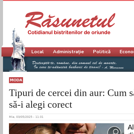
Meniu principal
Local
Administrație
Politică
Econo
MODA
Tipuri de cercei din aur: Cum să
să-i alegi corect
Mie, 03/05/2025 - 11:31
A