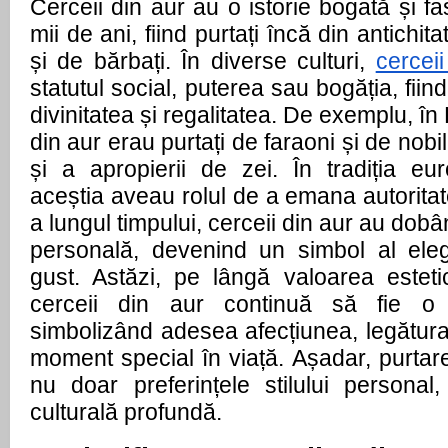
Cerceii din aur au o istorie bogată și f
mii de ani, fiind purtați încă din antichit
și de bărbați. În diverse culturi,
cerceii
statutul social, puterea sau bogăția, fii
divinitatea și regalitatea. De exemplu, în 
din aur erau purtați de faraoni și de nobi
și a apropierii de zei. În tradiția e
aceștia aveau rolul de a emana autoritat
a lungul timpului, cerceii din aur au dobân
personală, devenind un simbol al eleg
gust. Astăzi, pe lângă valoarea estetic
cerceii din aur continuă să fie o 
simbolizând adesea afecțiunea, legătur
moment special în viață. Așadar, purtare
nu doar preferințele stilului personal
culturală profundă.