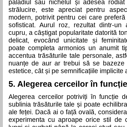
paladiul sau nichelul și adesea rodia
strălucire, este apreciat pentru aspe
modern, potrivit pentru cei care preferă 
sofisticat. Aurul roz, rezultat dintr-u
cupru, a câștigat popularitate datorită to
delicat, evocând unicitate și feminita
poate completa armonios un anumit tip
accentua trăsăturile tale personale, ast
nuanțe de aur ar trebui să se bazeze a
estetice, cât și pe semnificațiile implicite 
5. Alegerea cerceilor în funcți
Alegerea cerceilor potriviți în funcție 
sublinia trăsăturile tale și poate echilibr
ale feței. Dacă ai o față ovală, considerat
experimenta cu aproape orice stil de c