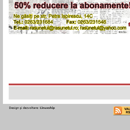
Design şi dezvoltare:
Linuxship