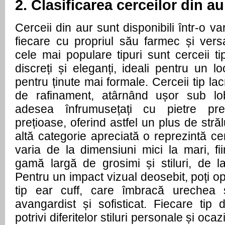
2. Clasificarea cerceilor din 
Cerceii din aur sunt disponibili într-o va
fiecare cu propriul său farmec și versat
cele mai populare tipuri sunt cerceii tip
discreți și eleganți, ideali pentru un 
pentru ținute mai formale. Cerceii tip l
de rafinament, atârnând ușor sub lobu
adesea înfrumusețați cu pietre pr
prețioase, oferind astfel un plus de stră
altă categorie apreciată o reprezintă ce
varia de la dimensiuni mici la mari, fiin
gamă largă de grosimi și stiluri, de l
Pentru un impact vizual deosebit, poți op
tip ear cuff, care îmbracă urechea
avangardist și sofisticat. Fiecare tip
potrivi diferitelor stiluri personale și ocaz