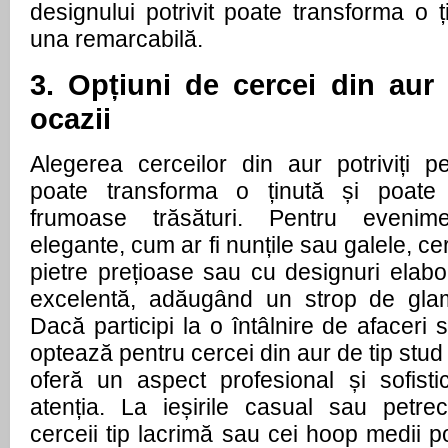
designului potrivit poate transforma o ți
una remarcabilă.
3. Opțiuni de cercei din aur 
ocazii
Alegerea cerceilor din aur potriviți pe
poate transforma o ținută și poate 
frumoase trăsături. Pentru evenim
elegante, cum ar fi nunțile sau galele, cer
pietre prețioase sau cu designuri elabo
excelentă, adăugând un strop de glam
Dacă participi la o întâlnire de afaceri 
optează pentru cercei din aur de tip stud
oferă un aspect profesional și sofist
atenția. La ieșirile casual sau petre
cerceii tip lacrimă sau cei hoop medii 