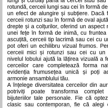
lungi și curbați până la cercei stud sau
rotundă, cerceii lungi sau cei în formă d
un efect de alungire și subțiere. Dacă f
cerceii rotunzi sau în formă de oval ajută 
drepte și a colțurilor, oferind un aspect 
unei fețe în formă de inimă, cu fruntea
ascuțită, cerceii tip lacrimă sau cei cu 
pot oferi un echilibru vizual frumos. Pen
cerceii mici și rotunzi sau cei cu un
nivelul lobului ajută la lățirea vizuală a 
cerceilor care completează forma natu
evidenția frumusețea unică și poți 
armonie ansamblului tău.
A înțelege diversitatea cerceilor din aur
potriviți poate transforma complet
bijuteriilor tale personale. Fie că opt
clasic sau contemporan, fie că alegi 