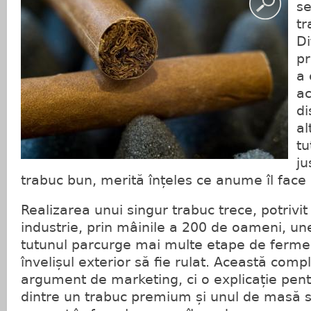
se
tr
Di
pr
a
ac
di
al
tu
ju
trabuc bun, merită înțeles ce anume îl face
Realizarea unui singur trabuc trece, potrivit
industrie, prin mâinile a 200 de oameni, une
tutunul parcurge mai multe etape de fermen
învelișul exterior să fie rulat. Această comp
argument de marketing, ci o explicație pent
dintre un trabuc premium și unul de masă 