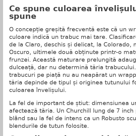
Ce spune culoarea învelișulu
spune
O concepție greșită frecventă este că un wr
culoare indică un trabuc mai tare. Clasifica
de la Claro, deschis și delicat, la Colorado,
Oscuro, ultimele două obținute printr-o ma
frunzei. Această maturare prelungită adaug
dulceață, dar nu determină tăria trabucului.
trabucuri pe piață nu au neapărat un wrappe
tăria depinde de tipul și originea tutunului fol
culoarea învelișului.
La fel de important de știut: dimensiunea un
afectează tăria. Un Churchill lung de 7 inch p
blând sau la fel de intens ca un Robusto scur
blendurile de tutun folosite.