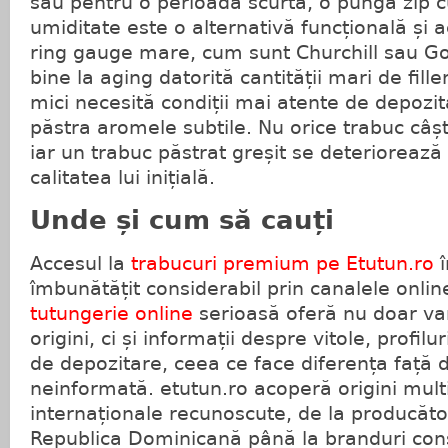
sau pentru o perioadă scurtă, o pungă zip 
umiditate este o alternativă funcțională și ac
ring gauge mare, cum sunt Churchill sau G
bine la aging datorită cantității mari de fille
mici necesită condiții mai atente de depozit
păstra aromele subtile. Nu orice trabuc câșt
iar un trabuc păstrat greșit se deteriorează
calitatea lui inițială.
Unde și cum să cauți
Accesul la
trabucuri premium pe Etutun.ro
î
îmbunătățit considerabil prin canalele onlin
tutungerie online
serioasă oferă nu doar var
origini, ci și informații despre vitole, profilu
de depozitare, ceea ce face diferența față d
neinformată. etutun.ro acoperă origini multi
internaționale recunoscute, de la producăto
Republica Dominicană până la branduri co