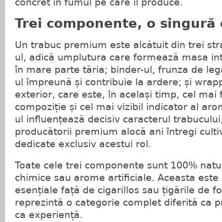
concret în fumul pe care îl produce.
Trei componente, o singură
Un trabuc premium este alcătuit din trei stratu
ul, adică umplutura care formează masa int
în mare parte tăria; binder-ul, frunza de legă
ul împreună și contribuie la ardere; și wrapp
exterior, care este, în același timp, cel mai 
compoziție și cel mai vizibil indicator al ar
ul influențează decisiv caracterul trabuculu
producătorii premium alocă ani întregi cultiv
dedicate exclusiv acestui rol.
Toate cele trei componente sunt 100% natur
chimice sau arome artificiale. Aceasta este u
esențiale față de cigarillos sau țigările de foi
reprezintă o categorie complet diferită ca p
ca experiență.