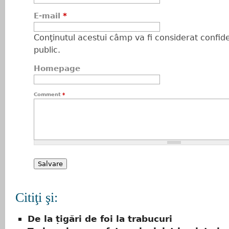
E-mail
*
Conţinutul acestui câmp va fi considerat confiden
public.
Homepage
Comment
*
Citiţi şi:
De la țigări de foi la trabucuri