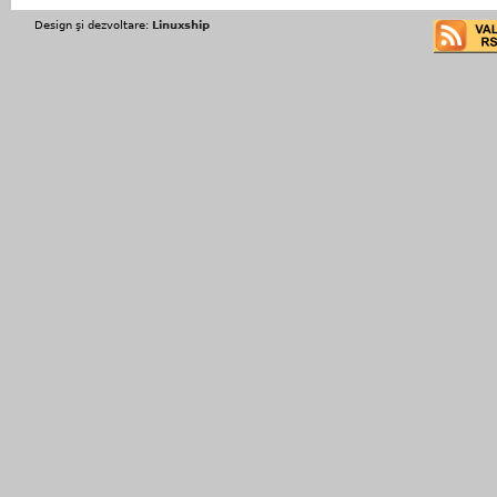
Design şi dezvoltare:
Linuxship