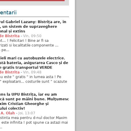
ntarii
ul Gabriel Lazany: Bistrița are, în
t, un sistem de supraveghere
onal și extins
de Bistrita
-
Vin, 09:50
... ! Felicitari ! Bine ar fi sa
izati si localitatile componente ...
 pe...
ieli mari cu autobuzele electrice.
stă bateria, asigurarea Casco și de
e gratis transportul VERDE
de Bistrita
-
Vin, 09:48
u este " gratis " in lumea asta ! Pe
" exploatarii... costurile sunt " scazute
ns la UPU Bistrița, iar eu am
 că sunt pe mâini bune. Mulţumesc
xim Cristian Gheorghe şi
ului colectiv!
 A. Olah
-
Joi, 13:07
stinta mea pentru d-nul doctor Maxim
n este infinita ! pot spune ca astazi mai
..