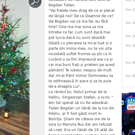
Vin, 1
Bogdan Tiolan.
Vin, 1
"Vai fratele meu drag de ce ai plecat
de lângă noi? De ce Doamne de ce?
Vai Bogdan vai ce ma fac eu fără
Vin, 1
tine? Cine ma mai suna sa ma
întrebe ce fac cum sunt dacă mai
Vin, 1
pot lucra dacă nu sunt obosită!
Odată cu plecarea ta mi-ai luat și o
Vin, 1
parte din inima mea, nu te voi uita
niciodată suflet frumos sa știi ca în
curând o sa fim împreună asa ca și
Vin, 0
cei mai buni frați și prieteni pe acest
pământ! Te iubesc nespus de mult
dar mi-ai frânt inima! Dumnezeu sa
Vin, 0
te odihnească în pace și sa te puie
de-a dreapta Lui".
La rândul lui, fostul primar de la
Feldru, Singeorzan Stefan, a scris: "
Am tot sperat să nu fie adevărat.
Tiolan Bogdan un tânăr de la noi din
Feldru, ar fi fost găsit mort în
Bistrița. Știam de câteva ore de la
sora lui Mariuta Rus dar am refuzat
să cred. Era un tânăr de 18 atât de