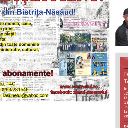
D
T
În
„D
IX
13
19
la
ci
DR