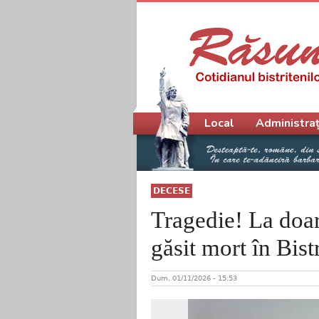
Meniu principal
Local
Administraț
DECESE
Tragedie! La doar
găsit mort în Bistr
Dum, 01/11/2026 - 15:53