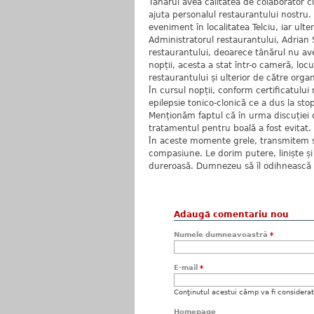
Tânărul avea calitatea de colaborator cu
ajuta personalul restaurantului nostru.
eveniment în localitatea Telciu, iar ulter
Administratorul restaurantului, Adrian S
restaurantului, deoarece tânărul nu avea
nopții, acesta a stat într-o cameră, loc
restaurantului și ulterior de către organ
În cursul nopții, conform certificatului 
epilepsie tonico-clonică ce a dus la stop
Menționăm faptul că în urma discuției c
tratamentul pentru boală a fost evitat.
În aceste momente grele, transmitem si
compasiune. Le dorim putere, liniște ș
dureroasă. Dumnezeu să îl odihnească 
Adaugă comentariu nou
Numele dumneavoastră
*
E-mail
*
Conţinutul acestui câmp va fi considerat c
Homepage