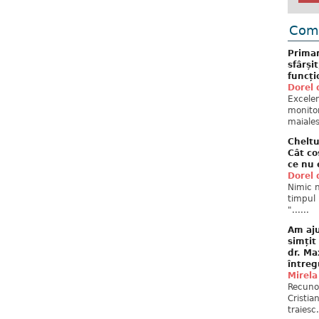
Come
Primar
sfârși
funcți
Dorel 
Excelent
monitor
maiales
Cheltu
Cât co
ce nu 
Dorel 
Nimic n
timpul 
"......
Am aju
simțit
dr. Ma
întreg
Mirela
Recuno
Cristia
traiesc.