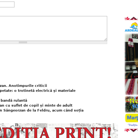
an. Anotimpurile criticii
petate: o trotinetă electrică și materiale
 bandă rulantă
an cu suflet de copil și minte de adult
an Sângeorzan de la Feldru, acum când soția