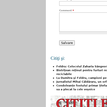
Comment
*
Citiţi şi:
Feldru: Colocviul Zaharia Sângeorz
Bistrițean reținut pentru furturi re
reciclabile
La Dumitra şi Feldru, campioni pe
Jurnalistul Mihai Căldăraru, un orf
Condoleanțe fostului primar Ștef
sa a plecat la cele veșnice