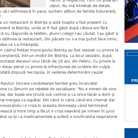
harnic și respectos, cum nu prea am
văzut. Nu mă întrebați de detalii,
 să-l odihnească în pace, suntem alături de familia îndurerată,
".
 un restaurant în Bistriţa şi astă noapte a fost prezent cu
revenit la Bistriţa, unde ar fi fost găsit după câteva ore fără
ă nu răspunde la telefon, atunci colegii l-au căutat, l-au găsit şi
e odihnea la restaurant. Din păcate nu s-a mai putut face nimic.
edea ce s-a întâmplat.
n cadrul Poliției municipiului Bistrița au fost sesizați cu privire la
conștiență, într-un imobil din Bistrița. La locul sesizării, după
onstatat decesul unui tânăr de 18 ani, din Feldru. Cu privire la
un dosar penal cu privire la infracțiunea de ucidere din culpă,
dată dispusă necropsia, în vederea determinării cauzei
Raiului! Sincere condoleanţe familiei greu încercate!
ine cu lămuriri pe reţelele de socializare: "Nu e nimeni de vina
sie, dar boala era ținută sub control și ca orice tânăr a dorit și
și mai mergea ca ospătar. Din când în când când era chemat dar
a provocându-i o criza în aceasta dimineața când terminând
ească și între timp a făcut o criza neavând pe nimeni în jurul
tând sa își i-a medicamentele a suferit o insuficienta respiratorie