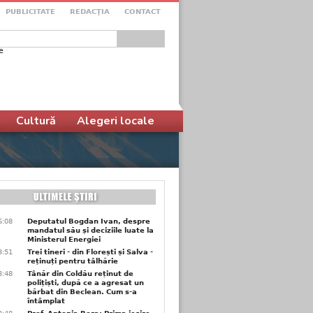
PUBLICITATE
REDACŢIA
CONTACT
e
ular de căutare
Cultură
Alegeri locale
6:08
Deputatul Bogdan Ivan, despre
mandatul său și deciziile luate la
Ministerul Energiei
3:51
Trei tineri - din Florești și Salva -
reținuți pentru tâlhărie
3:48
Tânăr din Coldău reținut de
polițiști, după ce a agresat un
bărbat din Beclean. Cum s-a
întâmplat