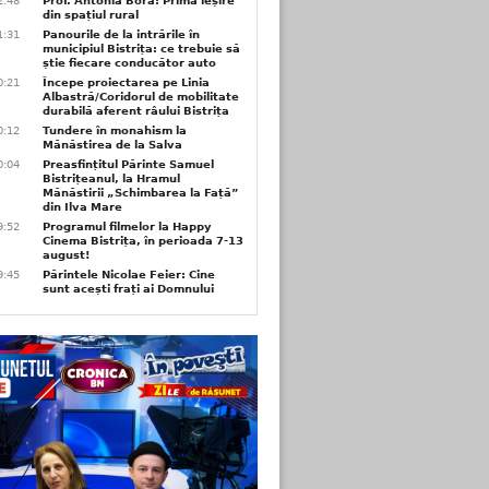
2:48
Prof. Antonia Bora: Prima ieșire
din spațiul rural
1:31
Panourile de la intrările în
municipiul Bistrița: ce trebuie să
știe fiecare conducător auto
0:21
Începe proiectarea pe Linia
Albastră/Coridorul de mobilitate
durabilă aferent râului Bistrița
0:12
Tundere în monahism la
Mănăstirea de la Salva
0:04
Preasfințitul Părinte Samuel
Bistrițeanul, la Hramul
Mănăstirii „Schimbarea la Față”
din Ilva Mare
9:52
Programul filmelor la Happy
Cinema Bistrița, în perioada 7-13
august!
9:45
Părintele Nicolae Feier: Cine
sunt acești frați ai Domnului