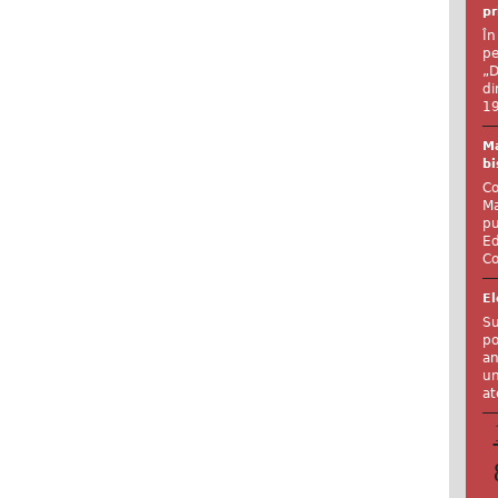
pr
În
pe
„D
di
19
Ma
bi
Co
Ma
pu
Ed
Co
El
Su
po
an
un
at