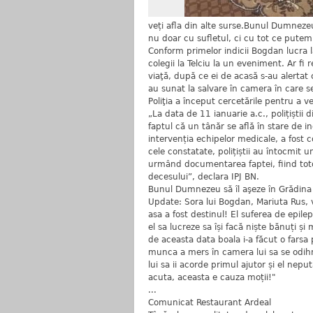
veți afla din alte surse.Bunul Dumnezeu
nu doar cu sufletul, ci cu tot ce putem
Conform primelor indicii Bogdan lucra la
colegii la Telciu la un eveniment. Ar fi 
viaţă, după ce ei de acasă s-au alertat c
au sunat la salvare în camera în care s
Poliţia a început cercetările pentru a v
„La data de 11 ianuarie a.c., polițiștii di
faptul că un tânăr se află în stare de in
intervenția echipelor medicale, a fost c
cele constatate, polițiștii au întocmit 
urmând documentarea faptei, fiind toto
decesului”, declara IPJ BN.
Bunul Dumnezeu să îl aşeze în Grădina 
Update: Sora lui Bogdan, Mariuta Rus, v
asa a fost destinul! El suferea de epilep
el sa lucreze sa își facă niște bănuți 
de aceasta data boala i-a făcut o fars
munca a mers în camera lui sa se odihn
lui sa ii acorde primul ajutor și el nepu
acuta, aceasta e cauza moții!"
...
Comunicat Restaurant Ardeal