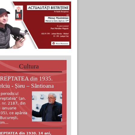
Cultura
REPTATEA din 1935.
elciu - Șieu – Sântioana
 periodicul
reptatea” (an.
, nr. 2187, din
 ianuarie
35), ce apărea
 București,
tim...
EPTATEA din 1930. 14 ani,