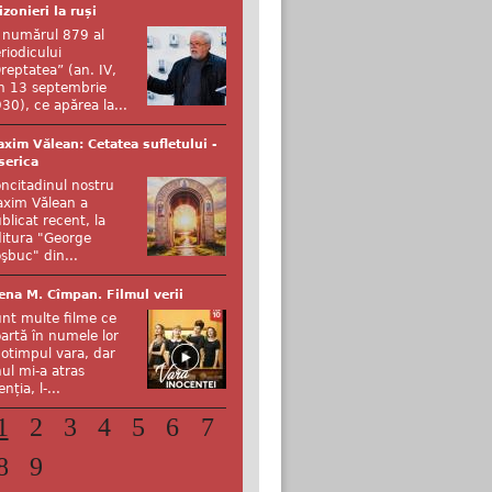
izonieri la ruși
 numărul 879 al
riodicului
reptatea” (an. IV,
n 13 septembrie
30), ce apărea la...
xim Vălean: Cetatea sufletului -
serica
ncitadinul nostru
xim Vălean a
blicat recent, la
itura "George
şbuc" din...
ena M. Cîmpan. Filmul verii
nt multe filme ce
artă în numele lor
otimpul vara, dar
ul mi-a atras
enția, l-...
1
2
3
4
5
6
7
8
9