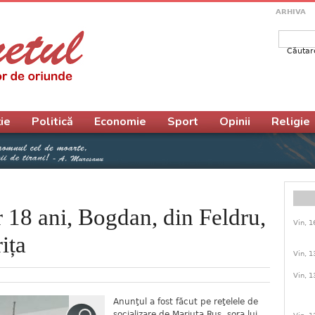
ARHIVA
Căutar
Form
ie
Politică
Economie
Sport
Opinii
Religie
 18 ani, Bogdan, din Feldru,
Vin, 1
ița
Vin, 1
Vin, 1
Anunţul a fost făcut pe reţelele de
socializare de Mariuta Rus, sora lui