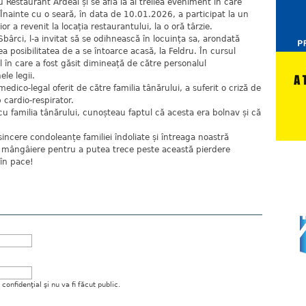
 Restaurant Ardeal și se afla la al treilea eveniment în care
 Înainte cu o seară, în data de 10.01.2026, a participat la un
ior a revenit la locația restaurantului, la o oră târzie.
bârci, l-a invitat să se odihnească în locuința sa, arondată
 posibilitatea de a se întoarce acasă, la Feldru. În cursul
ul în care a fost găsit dimineață de către personalul
ele legii.
medico-legal oferit de către familia tânărului, a suferit o criză de
 cardio-respirator.
u familia tânărului, cunoșteau faptul că acesta era bolnav și că
ncere condoleanțe familiei îndoliate și întreaga noastră
i mângâiere pentru a putea trece peste această pierdere
în pace!
onfidenţial şi nu va fi făcut public.