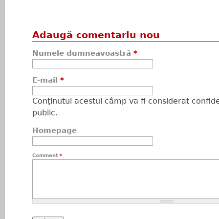
Adaugă comentariu nou
Numele dumneavoastră
*
E-mail
*
Conţinutul acestui câmp va fi considerat confiden
public.
Homepage
Comment
*