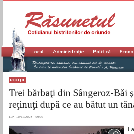
Meniu principal
Local
Administrație
Politică
Econo
POLIŢIE
Trei bărbaţi din Sângeroz-Băi ș
reţinuţi după ce au bătut un tâ
Lun, 10/13/2025 - 09:07
La