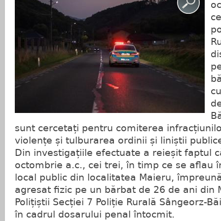
oc
ce
po
Ru
di
pe
bă
cu
de
Bă
sunt cercetați pentru comiterea infracțiunilo
violențe și tulburarea ordinii și liniștii public
Din investigațiile efectuate a reieșit faptul
octombrie a.c., cei trei, în timp ce se aflau 
local public din localitatea Maieru, împreună
agresat fizic pe un bărbat de 26 de ani din 
Polițiștii Secției 7 Poliție Rurală Sângeorz-B
în cadrul dosarului penal întocmit.