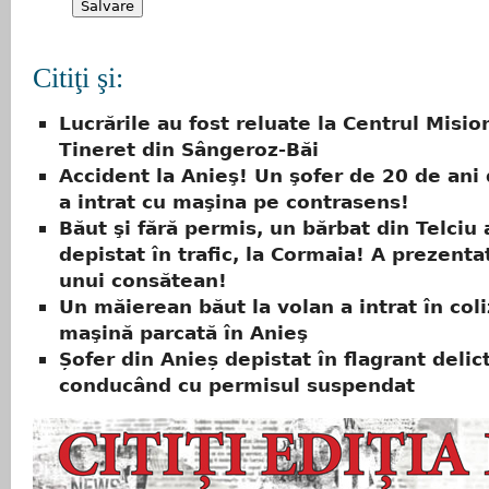
Citiţi şi:
Lucrările au fost reluate la Centrul Misio
Tineret din Sângeroz-Băi
Accident la Anieş! Un şofer de 20 de ani
a intrat cu maşina pe contrasens!
Băut şi fără permis, un bărbat din Telciu 
depistat în trafic, la Cormaia! A prezent
unui consătean!
Un măierean băut la volan a intrat în col
maşină parcată în Anieş
Șofer din Anieș depistat în flagrant delict
conducând cu permisul suspendat