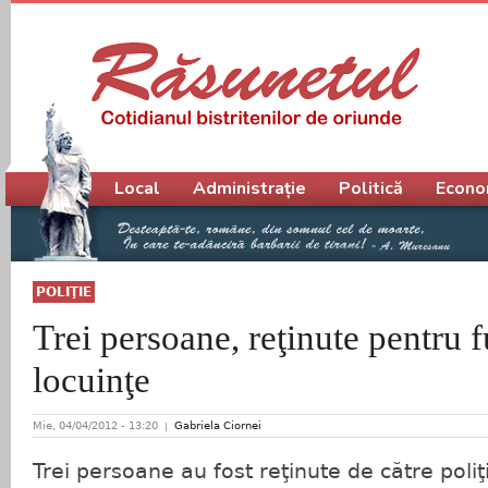
Meniu principal
Local
Administrație
Politică
Econo
POLIŢIE
Trei persoane, reţinute pentru f
locuinţe
Mie, 04/04/2012 - 13:20
Gabriela Ciornei
Trei persoane au fost reţinute de către poliţi