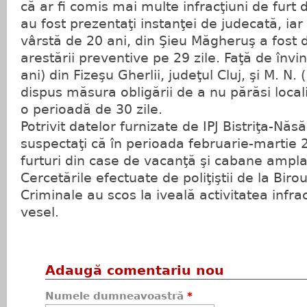
că ar fi comis mai multe infracţiuni de furt d
au fost prezentaţi instanţei de judecată, iar 
vârstă de 20 ani, din Şieu Măgheruş a fost
arestării preventive pe 29 zile. Faţă de învin
ani) din Fizeşu Gherlii, judeţul Cluj, şi M. N.
dispus măsura obligării de a nu părăsi locali
o perioadă de 30 zile.
Potrivit datelor furnizate de IPJ Bistriţa-Năs
suspectaţi că în perioada februarie-martie 2
furturi din case de vacanţă şi cabane ampla
Cercetările efectuate de poliţiştii de la Birou
Criminale au scos la iveală activitatea infra
vesel.
Adaugă comentariu nou
Numele dumneavoastră
*