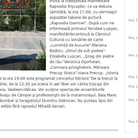
invită la tradiţionala manifestare
Rapsodia Trişcaşilor, ce va debuta
sâmbătă, la ora 17.00, cu vernisajul
expoziţiei taberei de pictură
Mie, 1
„Rapsodia toamnei”. După cum ne
informează primarul Nicolaie Lupşan,
manifestărilecontinuă la Căminul
Mie, 1
Cultural cu lansările de carte
„Luminiţă de bucurie”-Mariana
Bozbici, „Omul de sub podea”-
Mie, 1
Elisabeta Luşcan, „Şirag din pietre
de râu”-Veronica Oşorheian,
„Comoara privighetorii, Mărioara
Precup Stoica”-Ioana Precup, „Istoria
Mie, 1
e la ora 19.00 este programat concertul folcloric”De la trecut la
ie, de la 12.30 pe scena în aer liber vor cânta trişcaşi din
Mie, 1
va, Vaideeni-Vâlcea. Vor susţine spectacole ansamblurile
ilivaşu de Câmpie şi profesioniştii de la maramureşul, Baia Mare.
Mie, 1
 Bumbar şi taragotistul Dumitru Dobrican. Nu puteau lipsi din
 ediţie fără rapsodul Mihailă Varvari.
Mie, 1