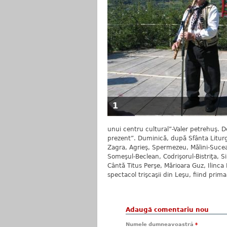
1
unui centru cultural”-Valer petrehuş. D
prezent”. Duminică, după Sfânta Liturgh
Zagra, Agrieş, Spermezeu, Mălini-Sucea
Someşul-Beclean, Codrişorul-Bistriţa, S
Cântă Titus Perşe, Mărioara Guz, Ilinca
spectacol trişcaşii din Leşu, fiind prima
Adaugă comentariu nou
Numele dumneavoastră
*