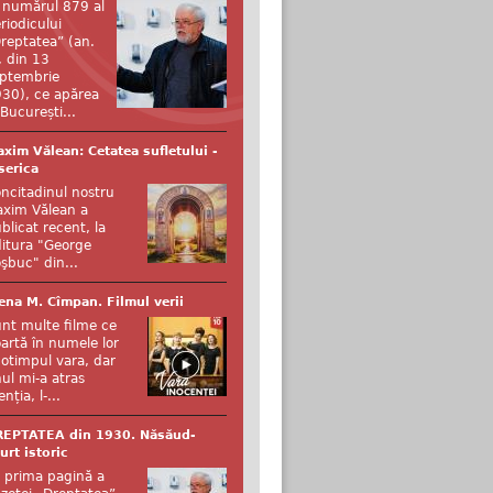
 numărul 879 al
riodicului
reptatea” (an.
, din 13
ptembrie
30), ce apărea
 București...
xim Vălean: Cetatea sufletului -
serica
ncitadinul nostru
xim Vălean a
blicat recent, la
itura "George
şbuc" din...
ena M. Cîmpan. Filmul verii
nt multe filme ce
artă în numele lor
otimpul vara, dar
ul mi-a atras
enția, l-...
REPTATEA din 1930. Năsăud-
urt istoric
 prima pagină a