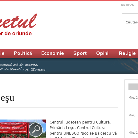
ARHIVA
Căutar
Form
ie
Politică
Economie
Sport
Opinii
Religie
Leşu
Mie, 2
Mie, 1
Centrul Judeţean pentru Cultură,
Primăria Leşu, Centrul Cultural
Mie, 1
pentru UNESCO Nicolae Bălcescu vă