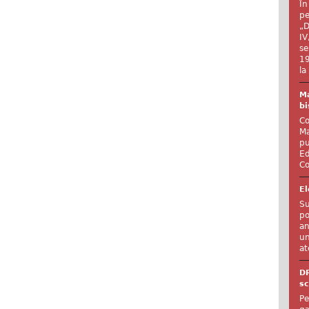
În
pe
„D
IV
se
19
la
Ma
bi
Co
Ma
pu
Ed
Co
El
Su
po
an
un
at
D
sc
Pe