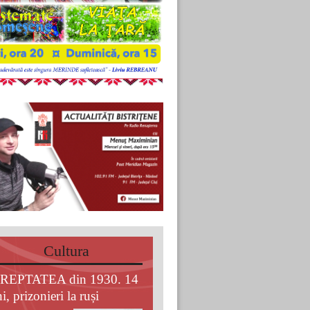
Cultura
REPTATEA din 1930. 14
i, prizonieri la ruși