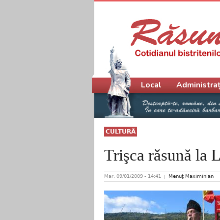
Meniu principal
Local
Administraț
CULTURĂ
Trişca răsună la 
Mar, 09/01/2009 - 14:41
Menuţ Maximinian