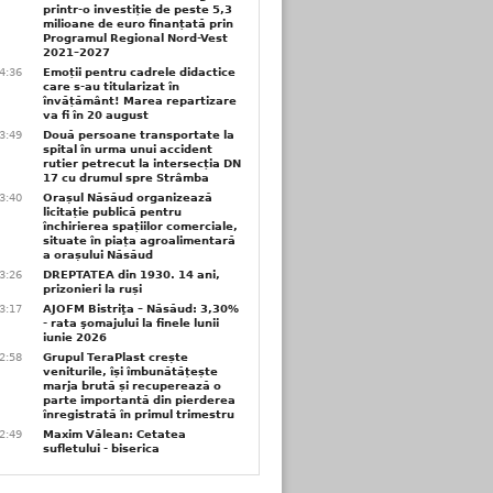
printr-o investiție de peste 5,3
milioane de euro finanțată prin
Programul Regional Nord-Vest
2021–2027
4:36
Emoții pentru cadrele didactice
care s-au titularizat în
învățământ! Marea repartizare
va fi în 20 august
3:49
Două persoane transportate la
spital în urma unui accident
rutier petrecut la intersecția DN
17 cu drumul spre Strâmba
3:40
Orașul Năsăud organizează
licitație publică pentru
închirierea spațiilor comerciale,
situate în piața agroalimentară
a orașului Năsăud
3:26
DREPTATEA din 1930. 14 ani,
prizonieri la ruși
3:17
AJOFM Bistriţa – Năsăud: 3,30%
- rata şomajului la finele lunii
iunie 2026
2:58
Grupul TeraPlast crește
veniturile, își îmbunătățește
marja brută și recuperează o
parte importantă din pierderea
înregistrată în primul trimestru
2:49
Maxim Vălean: Cetatea
sufletului - biserica