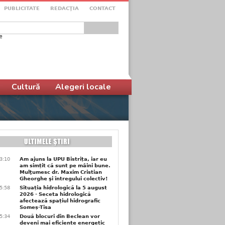
PUBLICITATE
REDACŢIA
CONTACT
e
ular de căutare
Cultură
Alegeri locale
3:10
Am ajuns la UPU Bistrița, iar eu
am simțit că sunt pe mâini bune.
Mulţumesc dr. Maxim Cristian
Gheorghe şi întregului colectiv!
5:58
Situația hidrologică la 5 august
2026 - Seceta hidrologică
afectează spațiul hidrografic
Someș-Tisa
5:34
Două blocuri din Beclean vor
deveni mai eficiente energetic