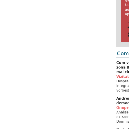
ga
(a
au
ap
Come
Cum va
zona B
mai ci
Vizita
Despre 
integra
vorbeşt
Andre
democ
Onopre
Analiz
extraor
Domnia