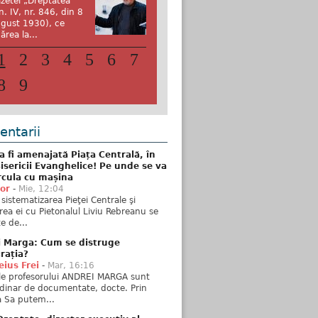
zetei „Dreptatea”
n. IV, nr. 846, din 8
gust 1930), ce
ărea la...
1
2
3
4
5
6
7
8
9
ntarii
 fi amenajată Piața Centrală, în
isericii Evanghelice! Pe unde se va
rcula cu mașina
tor
-
Mie, 12:04
sistematizarea Pieţei Centrale şi
rea ei cu Pietonalul Liviu Rebreanu se
e de...
i Marga: Cum se distruge
rația?
ius Frei
-
Mar, 16:16
ele profesorului ANDREI MARGA sunt
dinar de documentate, docte. Prin
 Sa putem...