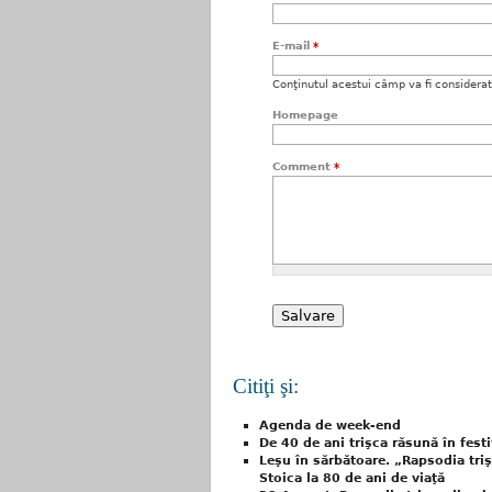
E-mail
*
Conţinutul acestui câmp va fi considerat c
Homepage
Comment
*
Citiţi şi:
Agenda de week-end
De 40 de ani trişca răsună în festi
Leşu în sărbătoare. „Rapsodia tri
Stoica la 80 de ani de viaţă