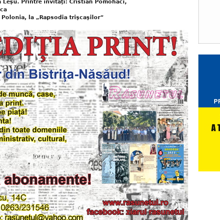
 Leşu. Printre invitaţi: Cristian Pomohaci,
ica
 Polonia, la „Rapsodia trişcaşilor“