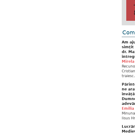
Come
Am aju
simțit
dr. Ma
întreg
Mirela
Recuno
Cristia
traiesc.
Părint
ne ara
învăță
Dumne
adevă
Emilia
Minunat
Iisus H
Lucrăr
Mediev