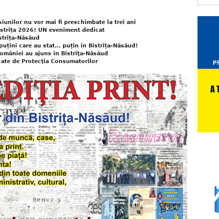
nsiunilor nu vor mai fi preschimbate la trei ani
istrița 2026! UN eveniment dedicat
strița-Năsăud
puțini care au stat... puțin în Bistrița-Năsăud!
României au ajuns în Bistriţa-Năsăud
icate de Protecţia Consumatorilor