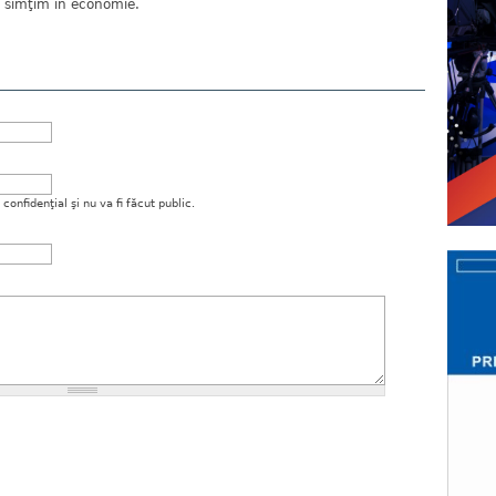
u simţim în economie.
onfidenţial şi nu va fi făcut public.