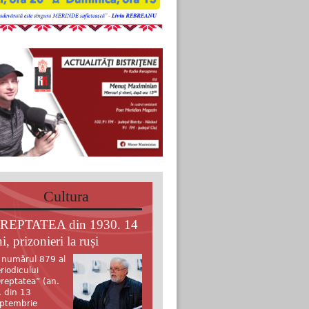
Cultura
REPTATEA din 1930. 14
i, prizonieri la ruși
 numărul 879 al
riodicului
reptatea” (an.
, din 13
ptembrie