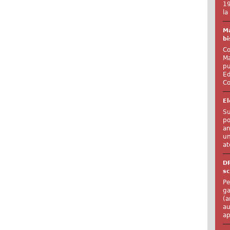
19
la
Ma
bi
Co
Ma
pu
Ed
Co
El
Su
po
an
un
at
D
sc
Pe
ga
(a
au
ap