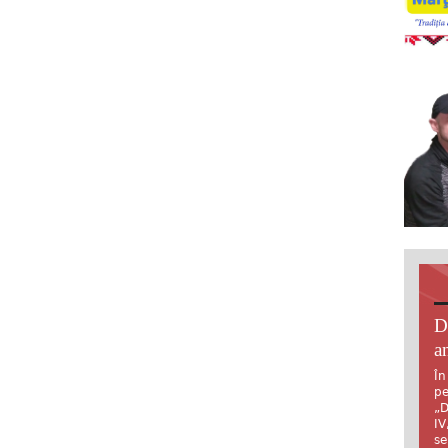
D
an
În
pe
„D
IV
se