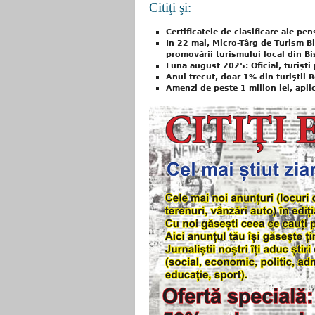
Citiţi şi:
Certificatele de clasificare ale pe
În 22 mai, Micro-Târg de Turism B
promovării turismului local din Bi
Luna august 2025: Oficial, turiști 
Anul trecut, doar 1% din turiştii 
Amenzi de peste 1 milion lei, apl