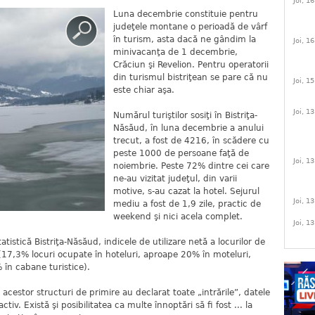
Joi, 1
Luna decembrie constituie pentru
judeţele montane o perioadă de vârf
în turism, asta dacă ne gândim la
Joi, 1
minivacanţa de 1 decembrie,
Crăciun şi Revelion. Pentru operatorii
din turismul bistriţean se pare că nu
Joi, 1
este chiar aşa.
Joi, 1
Numărul turiştilor sosiţi în Bistriţa-
Năsăud, în luna decembrie a anului
trecut, a fost de 4216, în scădere cu
peste 1000 de persoane faţă de
Joi, 1
noiembrie. Peste 72% dintre cei care
ne-au vizitat judeţul, din varii
motive, s-au cazat la hotel. Sejurul
Joi, 1
mediu a fost de 1,9 zile, practic de
weekend şi nici acela complet.
Joi, 1
tatistică Bistriţa-Năsăud, indicele de utilizare netă a locurilor de
(17,3% locuri ocupate în hoteluri, aproape 20% în moteluri,
 în cabane turistice).
 acestor structuri de primire au declarat toate „intrările”, datele
iv. Există şi posibilitatea ca multe înnoptări să fi fost ... la