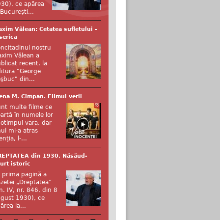
30), ce apărea
 București...
xim Vălean: Cetatea sufletului -
serica
ncitadinul nostru
xim Vălean a
blicat recent, la
itura "George
şbuc" din...
ena M. Cîmpan. Filmul verii
nt multe filme ce
artă în numele lor
otimpul vara, dar
ul mi-a atras
enția, l-...
REPTATEA din 1930. Năsăud-
urt istoric
 prima pagină a
zetei „Dreptatea”
n. IV, nr. 846, din 8
gust 1930), ce
ărea la...