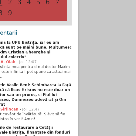
1
2
3
4
5
6
7
8
9
ntarii
ns la UPU Bistrița, iar eu am
 că sunt pe mâini bune. Mulţumesc
xim Cristian Gheorghe şi
ului colectiv!
 A. Olah
-
Joi, 13:07
stinta mea pentru d-nul doctor Maxim
n este infinita ! pot spune ca astazi mai
..
ele Vasile Beni: Schimbarea la Față
tă că Iisus Hristos nu este doar un
tor sau un proroc, ci Fiul lui
zeu, Dumnezeu adevărat și Om
rat
 Sirlincan
-
Joi, 12:47
 cuvânt de învățătură! Slăvit să fie
ristos în veci! Amin!
ile de restaurare a Cetății
ale Bistrița, finanțate din fonduri