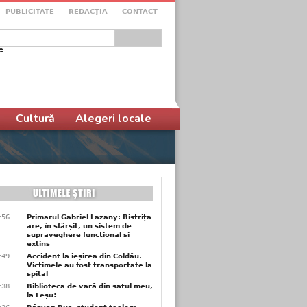
PUBLICITATE
REDACŢIA
CONTACT
e
ular de căutare
Cultură
Alegeri locale
9:56
Primarul Gabriel Lazany: Bistrița
are, în sfârșit, un sistem de
supraveghere funcțional și
extins
9:49
Accident la ieșirea din Coldău.
Victimele au fost transportate la
spital
9:38
Biblioteca de vară din satul meu,
la Leșu!