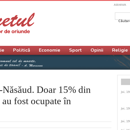
ARHIVA
Căutar
Form
ie
Politică
Economie
Sport
Opinii
Religie
ţa-Năsăud. Doar 15% din
Joi, 1
 au fost ocupate în
Joi, 1
Joi, 1