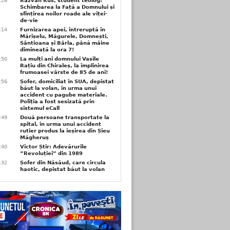
6:26
Răzvan Rus, student teolog:
Schimbarea la Față a Domnului și
sfințirea noilor roade ale viței-
de-vie
6:14
Furnizarea apei, întreruptă în
Mărișelu, Măgurele, Domnești,
Sântioana și Bârla, până mâine
dimineață la ora 7!
5:50
La mulți ani domnului Vasile
Rațiu din Chiraleș, la împlinirea
frumoasei vârste de 85 de ani!
3:56
Șofer, domiciliat în SUA, depistat
băut la volan, în urma unui
accident cu pagube materiale.
Poliția a fost sesizată prin
sistemul eCall
3:49
Două persoane transportate la
spital, în urma unui accident
rutier produs la ieșirea din Șieu
Măgheruș
3:40
Victor Știr: Adevărurile
”Revoluției” din 1989
3:32
Șofer din Năsăud, care circula
haotic, depistat băut la volan