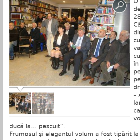
O 
de
28
Că
di
cu
va
cu
în
pe
pe
dr
– 
la
ca
vo
ducă la… pescuit”.
Frumosul şi elegantul volum a fost tipărit la