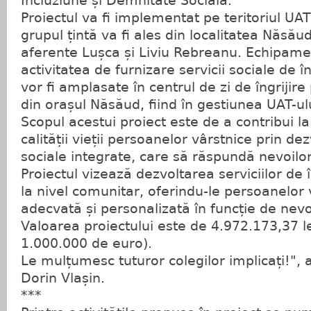
Incluziune și Demnitate Socială.
Proiectul va fi implementat pe teritoriul UA
grupul țintă va fi ales din localitatea Năsăud
aferente Lușca și Liviu Rebreanu. Echipament
activitatea de furnizare servicii sociale de în
vor fi amplasate în centrul de zi de îngrijir
din orașul Năsăud, fiind în gestiunea UAT-ul
Scopul acestui proiect este de a contribui l
calității vieții persoanelor vârstnice prin de
sociale integrate, care să răspundă nevoilor 
Proiectul vizează dezvoltarea serviciilor de în
la nivel comunitar, oferindu-le persoanelor v
adecvată și personalizată în funcție de nevoi
Valoarea proiectului este de 4.972.173,37 l
1.000.000 de euro).
Le mulțumesc tuturor colegilor implicați!", 
Dorin Vlașin.
***