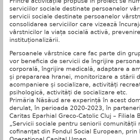
Printre activitățile propuse în proiect se n
serviciilor sociale destinate persoanelor vâr
servicii sociale destinate persoanelor vârstn
consolidarea serviciilor care vizează încuraj
vârstnicilor la viața socială activă, prevenirea
instituționalizării.
Persoanele vârstnice care fac parte din grupu
vor beneficia de servicii de îngrijire persona
corporală, îngrijire medicală, adaptare a am
și prepararea hranei, monitorizare a stării 
acompaniere și socializare, activități recrea
psihologică, activități de socializare etc.
Primăria Năsăud are experință în acest dom
derulat, în perioada 2020-2023, în parteneri
Caritas Eparhial Greco-Catolic Cluj – Filiala B
„Servicii sociale pentru seniorii comunități
cofinanțat din Fondul Social European, prin
Operaţional Capital Uman.