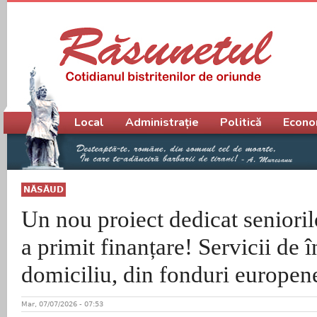
Meniu principal
Local
Administrație
Politică
Econo
NĂSĂUD
Un nou proiect dedicat seniori
a primit finanțare! Servicii de în
domiciliu, din fonduri europen
Mar, 07/07/2026 - 07:53