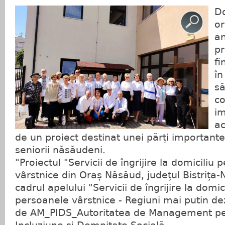
Do
or
an
pr
fi
în
să
co
i
ac
de un proiect destinat unei părți importante
seniorii năsăudeni.
"Proiectul "Servicii de îngrijire la domiciliu
vârstnice din Oraș Năsăud, județul Bistrița
cadrul apelului "Servicii de îngrijire la domic
persoanele vârstnice - Regiuni mai putin de
de AM_PIDS_Autoritatea de Management p