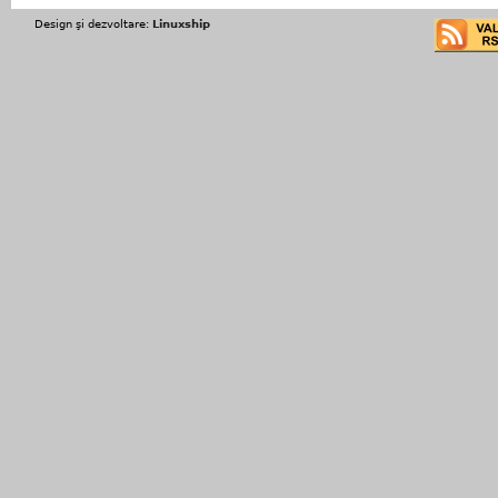
Design şi dezvoltare:
Linuxship