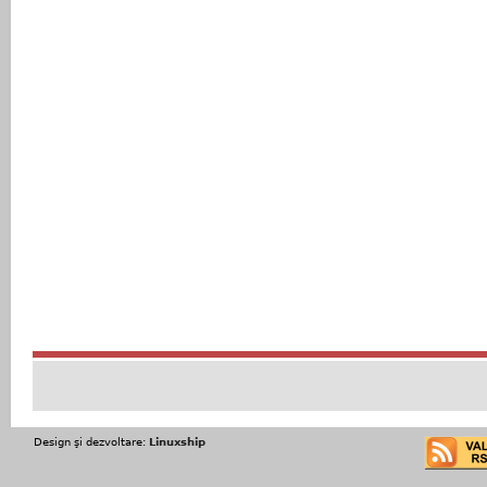
Design şi dezvoltare:
Linuxship