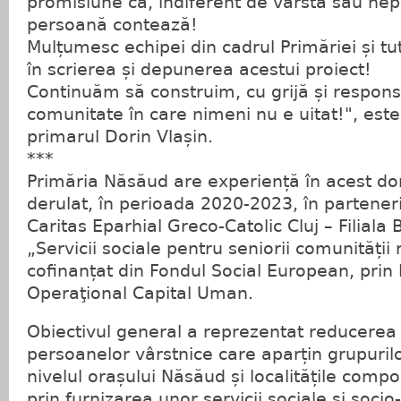
promisiune că, indiferent de vârstă sau nepu
persoană contează!
Mulțumesc echipei din cadrul Primăriei și tut
în scrierea și depunerea acestui proiect!
Continuăm să construim, cu grijă și responsa
comunitate în care nimeni nu e uitat!", est
primarul Dorin Vlașin.
***
Primăria Năsăud are experiență în acest do
derulat, în perioada 2020-2023, în parteneri
Caritas Eparhial Greco-Catolic Cluj – Filiala B
„Servicii sociale pentru seniorii comunități
cofinanțat din Fondul Social European, prin
Operaţional Capital Uman.
Obiectivul general a reprezentat reducerea
persoanelor vârstnice care aparțin grupurilo
nivelul orașului Năsăud și localitățile comp
prin furnizarea unor servicii sociale și soci