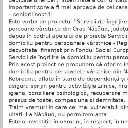
dedicate unei părți însemnate a comunității
important spre a fi mai aproape de cei care
– seniorii noștri!
Este vorba de proiectul ’’Servicii de îngrijir
persoane vârstnice din Oraș Năsăud, județul
depus în cadrul apelului de proiecte Servicii 
domiciliu pentru persoanele vârstnice - Reg
dezvoltate, finanțat prin Fondul Social Eur
Servicii de îngrijire la domiciliu pentru pers
Prin acest proiect ne propunem să oferim în
domiciliu pentru persoanele vârstnice din N
Rebreanu, aflate în stare de dependență și 
asigura sprijin pentru activitățile zilnice, h
igienă, consiliere psihologică, recuperare m
presus de toate, compasiune și demnitate.
Trăim vremuri în care cei mai vulnerabili din
uitați. La Năsăud, nu permitem asta!
Este o investiție în oameni, în respect, în u