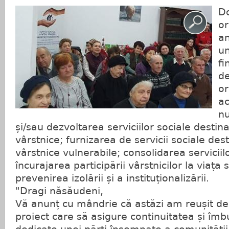
Do
or
a
un
fi
de
or
ac
nu
și/sau dezvoltarea serviciilor sociale desti
vârstnice; furnizarea de servicii sociale de
vârstnice vulnerabile; consolidarea serviciil
încurajarea participării vârstnicilor la viața 
prevenirea izolării și a instituționalizării.
"Dragi năsăudeni,
Vă anunț cu mândrie că astăzi am reușit d
proiect care să asigure continuitatea și îmbu