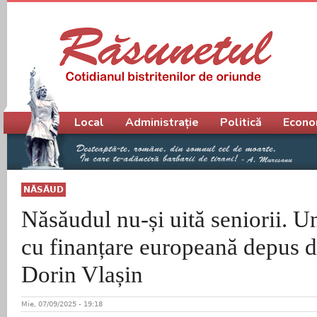
Meniu principal
Local
Administrație
Politică
Econo
NĂSĂUD
Năsăudul nu-și uită seniorii. U
cu finanțare europeană depus d
Dorin Vlașin
Mie, 07/09/2025 - 19:18