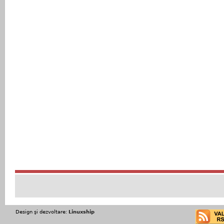
Design şi dezvoltare:
Linuxship