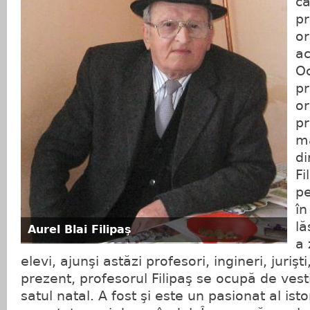
ca
pr
or
ac
Oc
pr
or
pr
ma
di
Fi
pe
în
lă
Aurel Blai Filipaş
a 
elevi, ajunşi astăzi profesori, ingineri, jurişt
prezent, profesorul Filipaş se ocupă de vesti
satul natal. A fost şi este un pasionat al isto