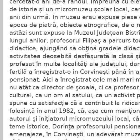
cercetat-o ani de-a rândul. Împreună cu elevi
de istorie şi un micromuzeu şcolar local, ca
anii din urmă. În muzeu erau expuse piese 
epoca de piatră, obiecte etnografice, de o 
astăzi sunt expuse la Muzeul Judeţean Bist
lungul anilor, profesorul Filipaş a parcurs to
didactice, ajungând să obţină gradele didac
activitatea deosebită desfăşurată la clasă şi
profesat în multe localităţi ale judeţului, d
fertilă a înregistrat-o în Corvineşti până în
pensionat. Aici a înregistrat cele mai mari mu
nu atât ca director de şcoală, ci ca profeso
cultural, ca un om al satului, ca un activist
spune cu satisfacţie că a contribuit la ridicar
folosinţă în anul 1982, că, aşa cum menţio
autorul şi iniţiatorul micromuzeului local, că
teme istorice. Dorinţa profesorului pensiona
amenajeze, în Corvineşti, un adevărat muzeu