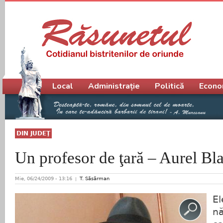
Meniu principal
Local
Administrație
Politică
Econo
DIN JUDEŢ
Un profesor de ţară – Aurel Bla
Mie, 06/24/2009 - 13:16
T. Săsărman
El
n