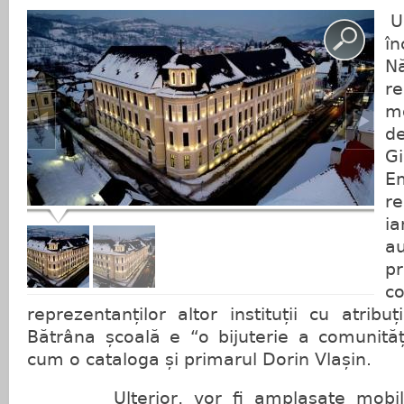
Un
î
N
re
m
d
G
E
re
i
au
pr
c
reprezentanților altor instituții cu atribu
Bătrâna școală e “o bijuterie a comunită
cum o cataloga și primarul Dorin Vlașin.
Ulterior, vor fi amplasate mobilier