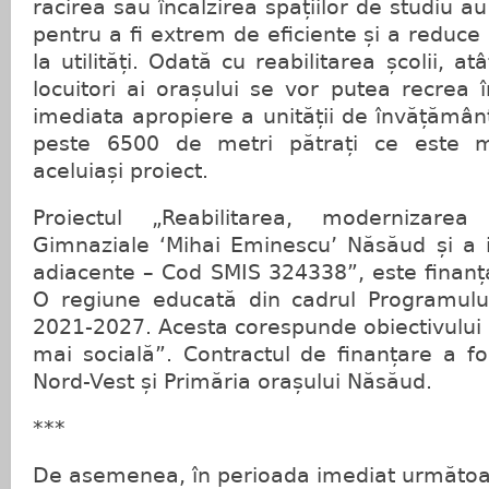
răcirea sau încălzirea spațiilor de studiu au
pentru a fi extrem de eficiente și a reduce 
la utilități. Odată cu reabilitarea școlii, atât
locuitori ai orașului se vor putea recrea
imediata apropiere a unității de învățământ
peste 6500 de metri pătrați ce este m
aceluiași proiect.
Proiectul „Reabilitarea, modernizarea
Gimnaziale ‘Mihai Eminescu’ Năsăud și a i
adiacente – Cod SMIS 324338”, este finanțat
O regiune educată din cadrul Programulu
2021-2027. Acesta corespunde obiectivului 
mai socială”. Contractul de finanțare a f
Nord-Vest și Primăria orașului Năsăud.
***
De asemenea, în perioada imediat următoar