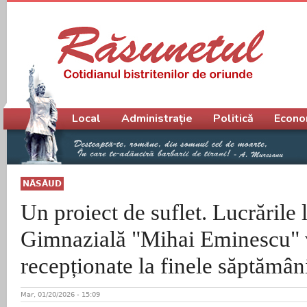
Meniu principal
Local
Administrație
Politică
Econo
NĂSĂUD
Un proiect de suflet. Lucrările 
Gimnazială "Mihai Eminescu" v
recepționate la finele săptămân
Mar, 01/20/2026 - 15:09