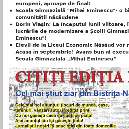
europeni, aproape de final!
Școala Gimnazială "Mihai Eminescu"- o bi
comunității năsăudene
Dorin Vlașin: La începutul lunii viitoare, 
lucrările de modernizare a Școlii Gimnazi
Eminescu"!
Elevii de la Liceul Economic Năsăud vor 
Acasă în septembrie! Avans bun al execuț
Școala Gimnazială „Mihai Eminescu”