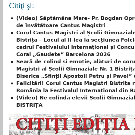
Citiţi şi:
(Video) Săptămâna Mare- Pr. Bogdan Opre
de învățătoare Cantus Magistri
Corul Cantus Magistri al Școlii Gimnaziale
Bistrița – Locul al II-lea la secțiunea Folcl
cadrul Festivalului Internațional și Concu
Coral „Gaudete” Barcelona 2026
Seară de colind și emoție, alături de cor
Magistri al Școlii Gimnaziale Nr. 1 Bistrița
Biserica „Sfinții Apostoli Petru și Pavel” 
Felicitări! Corul Cantus Magistri Bistrița 
România la Festivalul Internațional din B
(Video) Ne colindă elevii Școlii Gimnazial
BISTRIȚA