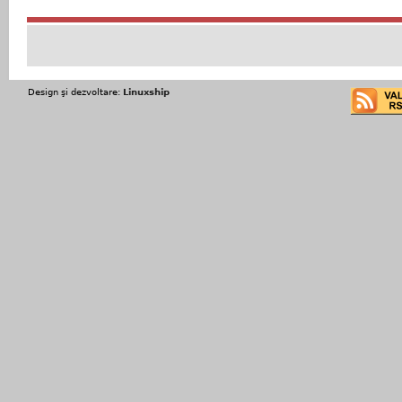
Design şi dezvoltare:
Linuxship