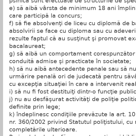
psihică sunt efectuate de structurile de speci
e) să aibă vârsta de minimum 18 ani împliniţ
care participă la concurs;
f) să fie absolvenţi de liceu cu diplomă de
absolvirii se face cu diploma sau cu adeveri
rezulte faptul că au susţinut şi promovat 
bacalaureat;
g) să aibă un comportament corespunzător 
conduită admise şi practicate în societate;
h) să nu aibă antecedente penale sau să nu 
urmărire penală ori de judecată pentru săvâr
cu excepţia situaţiei în care a intervenit reab
i) să nu fi fost destituiţi dintr-o funcţie publi
j) nu au desfăşurat activităţi de poliţie polit
definite prin lege;
k) îndeplinesc condiţiile prevăzute la art. 10
nr. 360/2002 privind Statutul poliţistului, cu 
completările ulterioare.