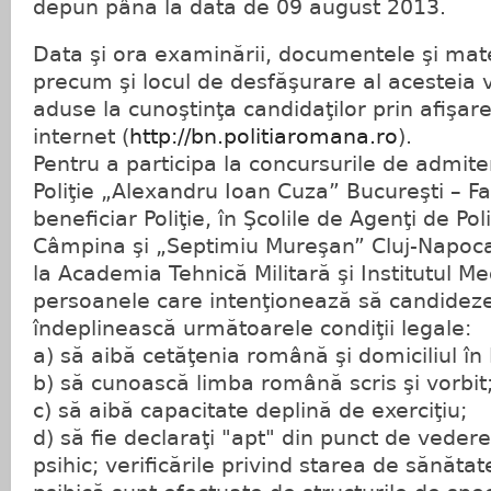
depun până la data de 09 august 2013.
Data şi ora examinării, documentele şi mat
precum şi locul de desfăşurare al acesteia v
aduse la cunoştinţa candidaţilor prin afişar
internet (
http://bn.politiaromana.ro
).
Pentru a participa la concursurile de admit
Poliţie „Alexandru Ioan Cuza” Bucureşti – Fac
beneficiar Poliţie, în Şcolile de Agenţi de Pol
Câmpina şi „Septimiu Mureşan” Cluj-Napoca ş
la Academia Tehnică Militară şi Institutul Med
persoanele care intenţionează să candideze
îndeplinească următoarele condiţii legale:
a) să aibă cetăţenia română şi domiciliul î
b) să cunoască limba română scris şi vorbit
c) să aibă capacitate deplină de exerciţiu;
d) să fie declaraţi "apt" din punct de vedere 
psihic; verificările privind starea de sănătat