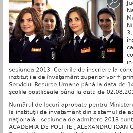
Ju
Nă
Mu
Ni
3,
în
ca
co
în
sesiunea 2013. Cererile de înscriere la con
instituţiile de învăţământ superior vor fi pri
Serviciul Resurse Umane până la data de 14
şcolile postliceale până la data de 02.08.20
Numărul de locuri aprobate pentru Ministeru
la instituţii de învăţământ din sistemul de a
naţională - sesiunea de admitere 2013 sunt
ACADEMIA DE POLIŢIE „ALEXANDRU IOAN 