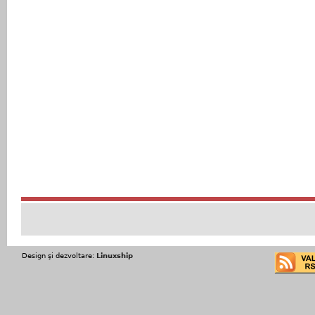
Design şi dezvoltare:
Linuxship