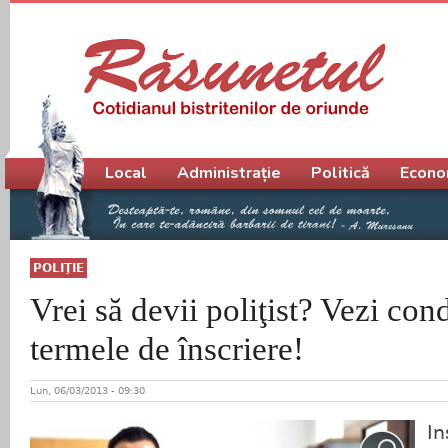
Meniu principal
Local
Administrație
Politică
Econo
POLIŢIE
Vrei să devii poliţist? Vezi condi
termele de înscriere!
Lun, 06/03/2013 - 09:30
In