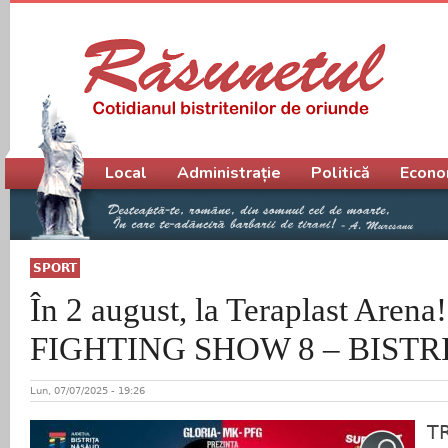
Meniu principal
Local
Administrație
Politică
Econo
SPORT
În 2 august, la Teraplast Ar
FIGHTING SHOW 8 – BISTR
Lun, 07/07/2025 - 19:26
T