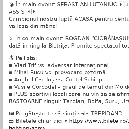
💣 În main event: SEBASTIAN LUTANIUC 🇷
ASSIS 🇧🇷
Campionul nostru luptă ACASĂ pentru centu
va lăsa din mână!
⚔️ În co-main event: BOGDAN “CIOBĂNAȘUL
dată în ring la Bistrița. Promite spectacol tot
🔝 Pe listă:
▪️ Vlad Trif vs. adversar internațional
▪️ Mihai Rusu vs. provocare externă
▪️ Anghel Cardoș vs. Costel Șchiopu
▪️ Vasile Corcodel – greul de temut din Mol
▪️ PLUS sportivii locali care nu vin să se afi
RĂSTOARNE ringul: Tărpian, Bolfă, Suru, Ur
🎟️ Pregătește-te să simți sala TREPIDÂND.
🎫 Biletele chiar aici •
https://www.bilete.ro/
fighting-show
...