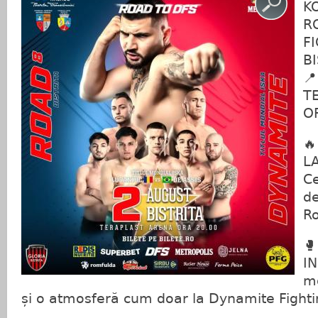
K
R
F
B
📍
T
O

LA
Ce
de
Ro
🥊
IN
m
și o atmosferă cum doar la Dynamite Fight