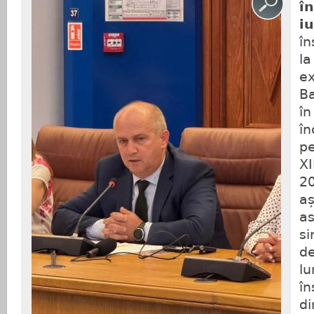
î
iu
în
la
e
Ba
în
în
pe
XI
20
aș
as
s
de
lu
în
di