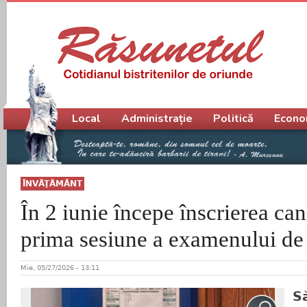
Meniu principal
Local
Administrație
Politică
Econo
ÎNVĂŢĂMÂNT
În 2 iunie începe înscrierea can
prima sesiune a examenului de
Mie, 05/27/2026 - 13:11
S