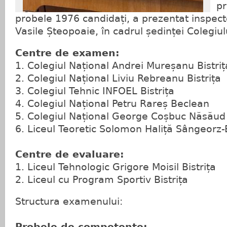
pr
probele 1976 candidați, a prezentat inspect
Vasile Șteopoaie, în cadrul ședinței Colegiul
Centre de examen:
1. Colegiul Național Andrei Mureșanu Bistriț
2. Colegiul Național Liviu Rebreanu Bistrița
3. Colegiul Tehnic INFOEL Bistrița
4. Colegiul Național Petru Rareș Beclean
5. Colegiul Național George Coșbuc Năsăud
6. Liceul Teoretic Solomon Haliță Sângeorz-
Centre de evaluare:
1. Liceul Tehnologic Grigore Moisil Bistrița
2. Liceul cu Program Sportiv Bistrița
Structura examenului:
Probele de competențe: