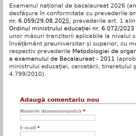
Examenul național de bacalaureat 2026 (am
desfăşura în conformitate cu prevederile
or
nr. 6.059/29.08.20
2
5
, prevederile art. 1 alin.
Ordinul ministrului educației nr. 6.072/2023
unor măsuri tranzitorii aplicabile la nivelul 
învățământ preuniversitar și superior, cu mod
respectiv prevederile
Metodologiei de orga
a examenului de Bacalaureat - 2011
(aproba
ministrului educaţiei, cercetării, tineretului ş
4.799/2010).
Adaugă comentariu nou
Numele dumneavoastră
*
E-mail
*