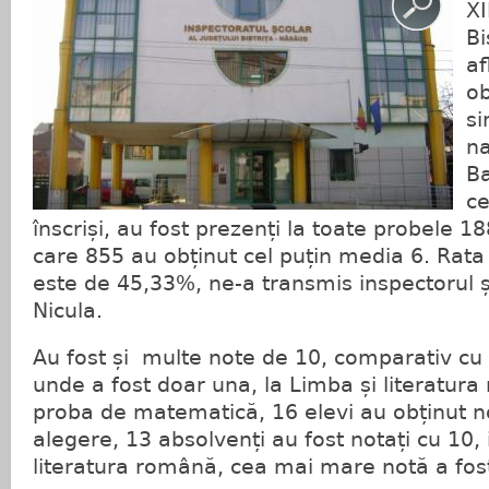
XI
Bi
af
o
s
n
Ba
c
înscriși, au fost prezenți la toate probele 18
care 855 au obținut cel puțin media 6. Rata
este de 45,33%, ne-a transmis inspectorul ș
Nicula.
Au fost și multe note de 10, comparativ cu
unde a fost doar una, la Limba și literatura 
proba de matematică, 16 elevi au obținut no
alegere, 13 absolvenți au fost notați cu 10, 
literatura română, cea mai mare notă a fos