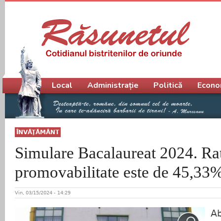
Meniu principal
Local
Administrație
Politică
Econo
ÎNVĂŢĂMÂNT
Simulare Bacalaureat 2024. Ra
promovabilitate este de 45,33
Vin, 03/15/2024 - 14:29
Ab