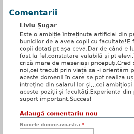
Comentarii
Liviu Șugar
Este o ambiție întreținută artificial din p
bunicilor de a avea copii cu facultate!E
copii dotati pt așa ceva.Dar de când e
fost la fel,constatare valabilă și pt elev
criză mare de meseriași pricepuți.Cred 
noi,cei trecuți prin viață să -i orientăm p
aceste domenii în care se pot realiza uș
întreține din salarul lor și,,,cei ambițio
aceste poziții și facultăți.Experienta din
suport important.Succes!
Adaugă comentariu nou
Numele dumneavoastră
*