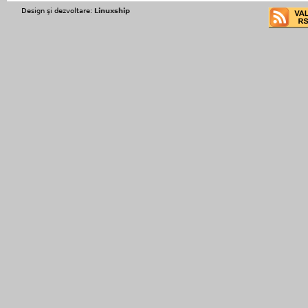
Design şi dezvoltare:
Linuxship