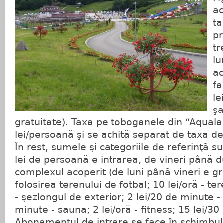
ac
ta
pr
tr
lu
ac
fa
le
şa
gratuitate). Taxa pe toboganele din “Aqualan
lei/persoană şi se achită separat de taxa de 
În rest, sumele şi categoriile de referinţă 
lei de persoană e intrarea, de vineri până d
complexul acoperit (de luni până vineri e gra
folosirea terenului de fotbal; 10 lei/oră - tere
- şezlongul de exterior; 2 lei/20 de minute - 
minute - sauna; 2 lei/oră - fitness; 15 lei/3
Abonamentul de intrare se face în schimbul 