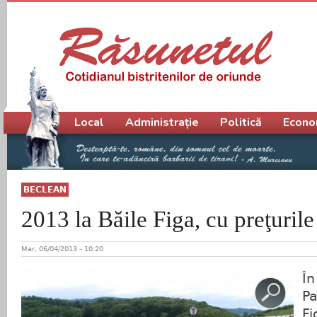
Meniu principal
Local
Administrație
Politică
Econo
BECLEAN
2013 la Băile Figa, cu preţuril
Mar, 06/04/2013 - 10:20
În
Pa
Fi