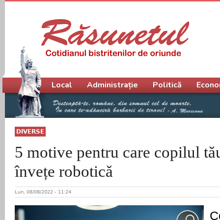
Meniu principal
Local
Administrație
Politică
Econo
DIVERSE
5 motive pentru care copilul tău
învețe robotică
Lun, 08/08/2022 - 11:24
C