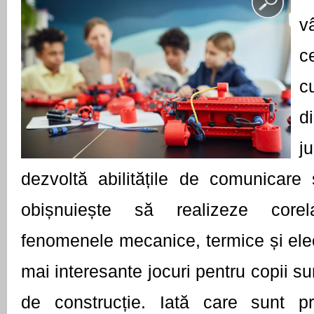
v
c
c
d
ju
dezvoltă abilitățile de comunicare ș
obișnuiește să realizeze corela
fenomenele mecanice, termice și elect
mai interesante jocuri pentru copii sunt 
de construcție. Iată care sunt pri