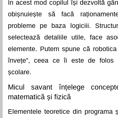
În acest mod copilul își dezvoltă gând
obișnuiește să facă raționament
probleme pe baza logiciii. Structure
selectează detaliile utile, face asoci
elemente. Putem spune că robotica î
învețe”, ceea ce îi este de folos l
școlare.
Micul savant înțelege concepte 
matematică și fizică  
Elementele teoretice din programa șc