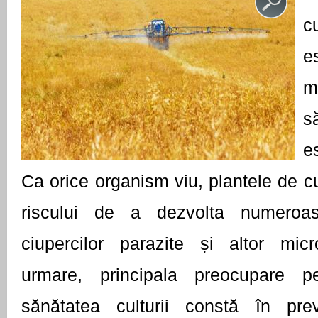
c
e
m
s
e
Ca orice organism viu, plantele de cu
riscului de a dezvolta numeroase
ciupercilor parazite și altor micr
urmare, principala preocupare p
sănătatea culturii constă în preve