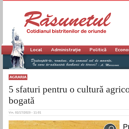
Meniu principal
Local
Administrație
Politică
Econo
AGRARIA
5 sfaturi pentru o cultură agric
bogată
Vin, 02/17/2023 - 11:01
Pr