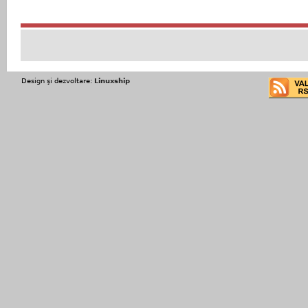
Design şi dezvoltare:
Linuxship